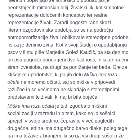
literaturi pojavljajo še fantastično upodabljanje
neobstoječih mitoloških bitij, živalski liki kot simbolne
reprezentacije določenih konceptov ter realne
reprezentacije živali. Zaradi pogoste rabe skozi
literarnozgodovinska obdobja so se na področju
antropomorfizacije živali oblikovale stereotipne podobe,
lisica je denimo zvita. Kot v svoji študiji o upodabljanju
psov v filmu piše Marjetka Golež Kaučič, pa sta denimo
pri psu pogosto poudarjeni dve lastnosti, in sicer na eni
strani zvestoba, na drugi pa ponižanje ter beda. Gre za
klišejske upodobitve, ki pa jih delu
Miška ima roza
očala
ne moremo očitati, saj so miške v pripovedi
različne in se večinoma ne skladajo s stereotipnimi
predstavami te živali, ki naj bi bila boječa.
Miška ima roza očala
je tudi zgodba o miškini
socializaciji v razredu in o tem, kako so jo sošolci
sprejeli v svojo sredino, čeprav je v več pogledih
drugačna, edina ima drugačno barvo dlake, poleg tega
pa ima težave z branjem, ki so ga vsi drugi sošolci že