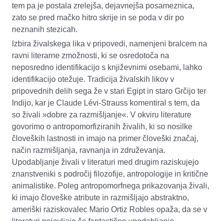
tem pa je postala zrelejša, dejavnejša posameznica,
zato se pred mačko hitro skrije in se poda v dir po
neznanih stezicah.
Izbira živalskega lika v pripovedi, namenjeni bralcem na
ravni literarne zmožnosti, ki se osredotoča na
neposredno identifikacijo s književnimi osebami, lahko
identifikacijo otežuje. Tradicija živalskih likov v
pripovednih delih sega že v stari Egipt in staro Grčijo ter
Indijo, kar je Claude Lévi-Strauss komentiral s tem, da
so živali »dobre za razmišljanje«. V okviru literature
govorimo o antropomorfiziranih živalih, ki so nosilke
človeških lastnosti in imajo na primer človeški značaj,
način razmišljanja, ravnanja in združevanja.
Upodabljanje živali v literaturi med drugim raziskujejo
znanstveniki s področij filozofije, antropologije in kritične
animalistike. Poleg antropomorfnega prikazovanja živali,
ki imajo človeške atribute in razmišljajo abstraktno,
ameriški raziskovalec Mario Ortiz Robles opaža, da se v