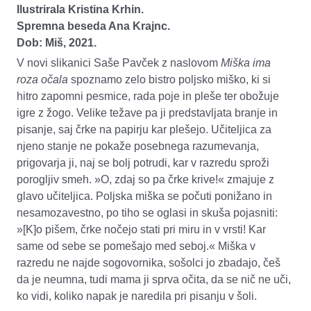
Ilustrirala Kristina Krhin.
Spremna beseda Ana Krajnc.
Dob: Miš, 2021.
V novi slikanici Saše Pavček z naslovom
Miška ima
roza očala
spoznamo zelo bistro poljsko miško, ki si
hitro zapomni pesmice, rada poje in pleše ter obožuje
igre z žogo. Velike težave pa ji predstavljata branje in
pisanje, saj črke na papirju kar plešejo. Učiteljica za
njeno stanje ne pokaže posebnega razumevanja,
prigovarja ji, naj se bolj potrudi, kar v razredu sproži
porogljiv smeh. »O, zdaj so pa črke krive!« zmajuje z
glavo učiteljica. Poljska miška se počuti ponižano in
nesamozavestno, po tiho se oglasi in skuša pojasniti:
»[K]o pišem, črke nočejo stati pri miru in v vrsti! Kar
same od sebe se pomešajo med seboj.« Miška v
razredu ne najde sogovornika, sošolci jo zbadajo, češ
da je neumna, tudi mama ji sprva očita, da se nič ne uči,
ko vidi, koliko napak je naredila pri pisanju v šoli.