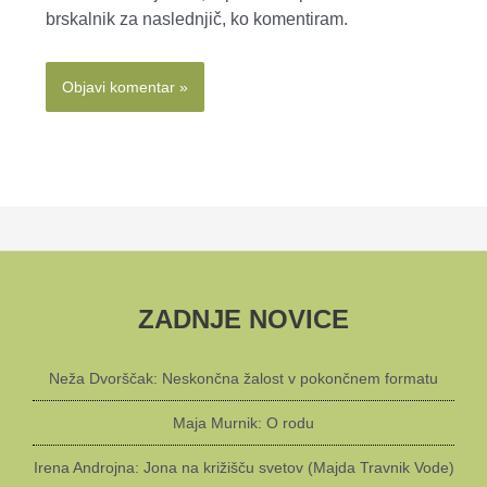
brskalnik za naslednjič, ko komentiram.
ZADNJE NOVICE
Neža Dvorščak: Neskončna žalost v pokončnem formatu
Maja Murnik: O rodu
Irena Androjna: Jona na križišču svetov (Majda Travnik Vode)