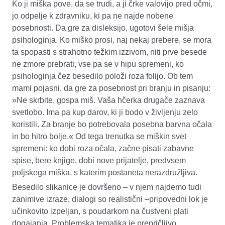
Ko ji miška pove, da se trudi, a ji črke valovijo pred očmi,
jo odpelje k zdravniku, ki pa ne najde nobene
posebnosti. Da gre za disleksijo, ugotovi šele mišja
psihologinja. Ko miško prosi, naj nekaj prebere, se mora
ta spopasti s strahotno težkim izzivom, niti prve besede
ne zmore prebrati, vse pa se v hipu spremeni, ko
psihologinja čez besedilo položi roza folijo. Ob tem
mami pojasni, da gre za posebnost pri branju in pisanju:
»Ne skrbite, gospa miš. Vaša hčerka drugače zaznava
svetlobo. Ima pa kup darov, ki ji bodo v življenju zelo
koristili. Za branje bo potrebovala posebna barvna očala
in bo hitro bolje.« Od tega trenutka se miškin svet
spremeni: ko dobi roza očala, začne pisati zabavne
spise, bere knjige, dobi nove prijatelje, predvsem
poljskega miška, s katerim postaneta nerazdružljiva.
Besedilo slikanice je dovršeno – v njem najdemo tudi
zanimive izraze, dialogi so realistični –pripovedni lok je
učinkovito izpeljan, s poudarkom na čustveni plati
dogajanja. Problemska tematika je prepričljivo