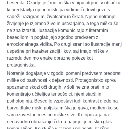
besedila. Ozadje je črno, miška v hipu otrpne, v oblačku,
ki predstavlja njene misli, pa vidimo čudovit gozd s
sadeži, razigranimi živalcami in škrati. Njeno notranje
življenje je izjemno živo in ustvarjalno, a tega miška še
ne zna izraziti. Ilustracije komunicirajo z literarnim
besedilom in poglabljajo zgodbo predvsem z
emocionalnega vidika. Po drugi strani so ilustracije manj
uspešne pri karakterizaciji likov, saj imajo miške v
razredu denimo enake obrazne poteze kot
protagonistka.
Notranje dogajanje v zgodbi pomeni predvsem preobrat
miške od pasivnosti k dejavnosti. Protagonistko sprva
spoznamo skozi oči drugih: v šoli ne zna brati in to
komentirajo učiteljica ter sošolci, njeni starši in
psihologinja. Besedilo vzpostavi tudi kontrast glede na
barvo dlake mišk: poljska miška je rjava, medtem ko so
samozavestne mestne miške sive. Ko opozarja na
nenavadno obnašanje črk na papirju, je miškin glas
komaj slišen. Ko skuša v razredu pojasniti, kakšne