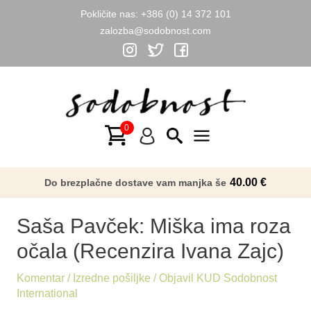
Pokličite nas:
+386 (0) 14 372 101
zalozba@sodobnost.com
Skip
to
content
Main
Menu
40.00
€
Do brezplačne dostave vam manjka še
Saša Pavček: Miška ima roza
očala (Recenzira Ivana Zajc)
Komentar
/
Izredne pošiljke
/ Objavil
KUD Sodobnost
International