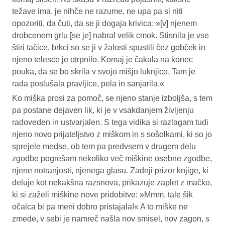
težave ima, je nihče ne razume, ne upa pa si niti
opozoriti, da čuti, da se ji dogaja krivica: »[v] njenem
drobcenem grlu [se je] nabral velik cmok. Stisnila je vse
štiri tačice, brkci so se ji v žalosti spustili čez gobček in
njeno telesce je otrpnilo. Komaj je čakala na konec
pouka, da se bo skrila v svojo mišjo luknjico. Tam je
rada poslušala pravljice, pela in sanjarila.«
Ko miška prosi za pomoč, se njeno stanje izboljša, s tem
pa postane dejaven lik, ki je v vsakdanjem življenju
radoveden in ustvarjalen. S tega vidika si razlagam tudi
njeno novo prijateljstvo z miškom in s sošolkami, ki so jo
sprejele medse, ob tem pa predvsem v drugem delu
zgodbe pogrešam nekoliko več miškine osebne zgodbe,
njene notranjosti, njenega glasu. Zadnji prizor knjige, ki
deluje kot nekakšna razsnova, prikazuje zaplet z mačko,
ki si zaželi miškine nove pridobitve: »Mmm, tale šik
očalca bi pa meni dobro pristajala!« A to miške ne
zmede, v sebi je namreč našla nov smisel, nov zagon, s