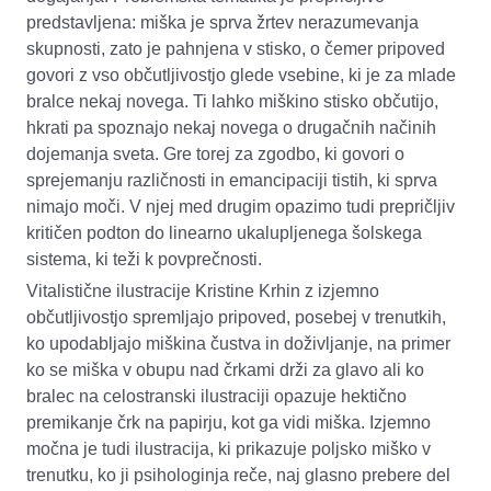
predstavljena: miška je sprva žrtev nerazumevanja
skupnosti, zato je pahnjena v stisko, o čemer pripoved
govori z vso občutljivostjo glede vsebine, ki je za mlade
bralce nekaj novega. Ti lahko miškino stisko občutijo,
hkrati pa spoznajo nekaj novega o drugačnih načinih
dojemanja sveta. Gre torej za zgodbo, ki govori o
sprejemanju različnosti in emancipaciji tistih, ki sprva
nimajo moči. V njej med drugim opazimo tudi prepričljiv
kritičen podton do linearno ukalupljenega šolskega
sistema, ki teži k povprečnosti.
Vitalistične ilustracije Kristine Krhin z izjemno
občutljivostjo spremljajo pripoved, posebej v trenutkih,
ko upodabljajo miškina čustva in doživljanje, na primer
ko se miška v obupu nad črkami drži za glavo ali ko
bralec na celostranski ilustraciji opazuje hektično
premikanje črk na papirju, kot ga vidi miška. Izjemno
močna je tudi ilustracija, ki prikazuje poljsko miško v
trenutku, ko ji psihologinja reče, naj glasno prebere del