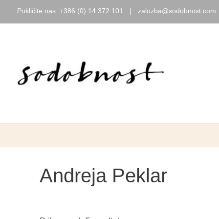
Pokličite nas:
+386 (0) 14 372 101
|
zalozba@sodobnost.com
Skip
to
content
Andreja Peklar