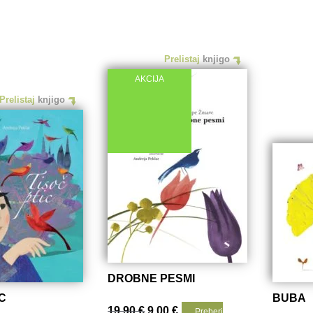
Prelistaj
knjigo
AKCIJA
Prelistaj
knjigo
DROBNE PESMI
C
BUBA
Izvirna
Trenutna
19.90
€
9.00
€
Preberi