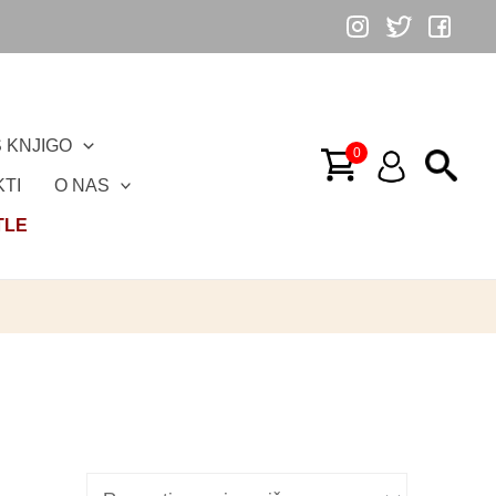
 KNJIGO
TI
O NAS
TLE