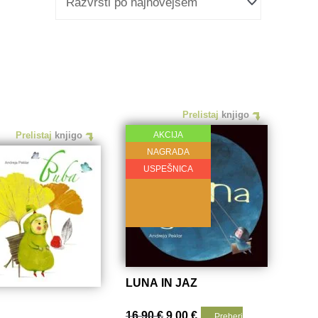
Prelistaj
knjigo
Prelistaj
knjigo
AKCIJA
NAGRADA
USPEŠNICA
LUNA IN JAZ
Izvirna
Trenutna
16.90
€
9.00
€
Preberi