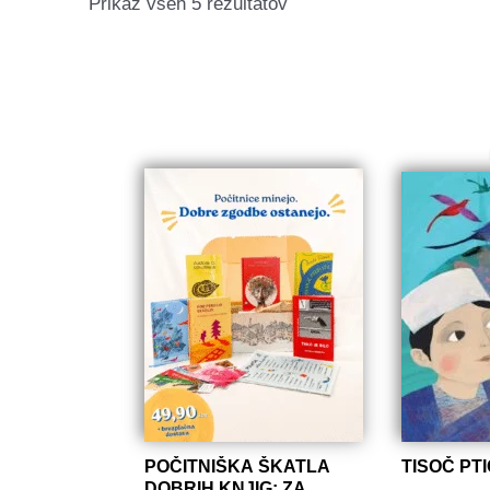
Razvrščeno
Prikaz vseh 5 rezultatov
po
datumu
POČITNIŠKA ŠKATLA
TISOČ PTI
DOBRIH KNJIG: ZA