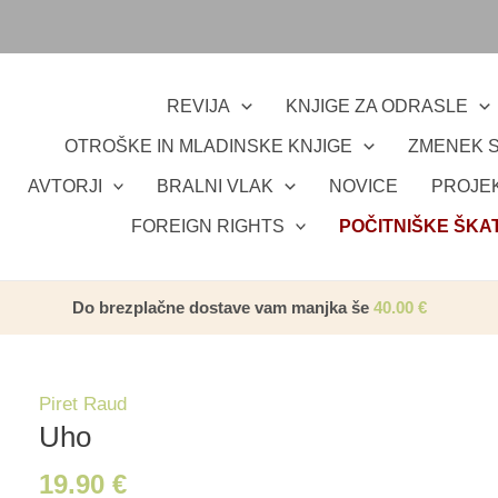
REVIJA
KNJIGE ZA ODRASLE
OTROŠKE IN MLADINSKE KNJIGE
ZMENEK S
AVTORJI
BRALNI VLAK
NOVICE
PROJEK
FOREIGN RIGHTS
POČITNIŠKE ŠKA
Do brezplačne dostave vam manjka še
40.00
€
Piret Raud
Uho
19.90
€