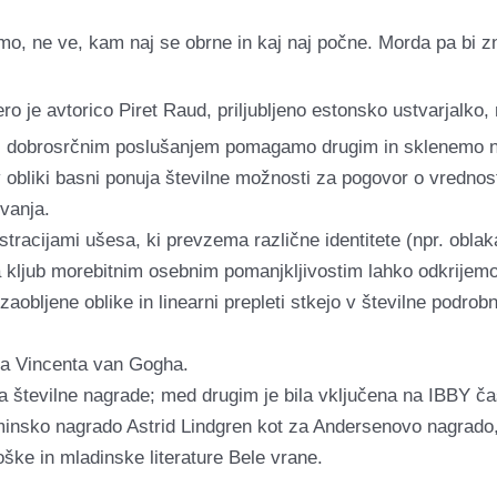
o, ne ve, kam naj se obrne in kaj naj počne. Morda pa bi zn
je avtorico Piret Raud, priljubljeno estonsko ustvarjalko, 
 z dobrosrčnim poslušanjem pomagamo drugim in sklenemo nov
bliki basni ponuja številne možnosti za pogovor o vrednost
vanja.
ustracijami ušesa, ki prevzema različne identitete (npr. obla
kljub morebitnim osebnim pomanjkljivostim lahko odkrijemo s
 zaobljene oblike in linearni prepleti stkejo v številne podrob
ka Vincenta van Gogha.
a številne nagrade; med drugim je bila vključena na IBBY čast
minsko nagrado Astrid Lindgren kot za Andersenovo nagrado, 
oške in mladinske literature Bele vrane.