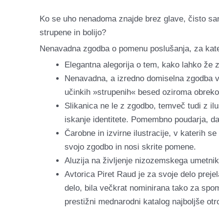
Ko se uho nenadoma znajde brez glave, čisto sam
strupene in bolijo?
Nenavadna zgodba o pomenu poslušanja, za katero 
Elegantna alegorija o tem, kako lahko že
Nenavadna, a izredno domiselna zgodba v o
učinkih »strupenih« besed oziroma obreko
Slikanica ne le z zgodbo, temveč tudi z il
iskanje identitete. Pomembno poudarja, da 
Čarobne in izvirne ilustracije, v katerih se
svojo zgodbo in nosi skrite pomene.
Aluzija na življenje nizozemskega umetni
Avtorica Piret Raud je za svoje delo prejel
delo, bila večkrat nominirana tako za spo
prestižni mednarodni katalog najboljše otr