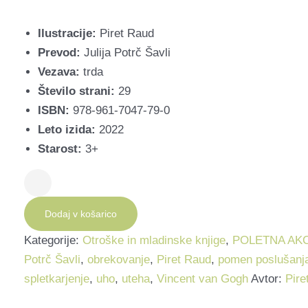
Ilustracije:
Piret Raud
Prevod:
Julija Potrč Šavli
Vezava:
trda
Število strani:
29
ISBN:
978-961-7047-79-0
Leto izida:
2022
Starost:
3+
Uho
količina
Dodaj v košarico
Kategorije:
Otroške in mladinske knjige
,
POLETNA AKC
Potrč Šavli
,
obrekovanje
,
Piret Raud
,
pomen poslušanj
spletkarjenje
,
uho
,
uteha
,
Vincent van Gogh
Avtor:
Pire