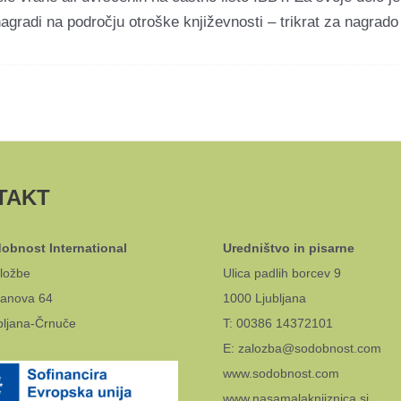
 nagradi na področju otroške književnosti – trikrat za nagra
TAKT
obnost International
Uredništvo in pisarne
ložbe
Ulica padlih borcev 9
anova 64
1000 Ljubljana
bljana-Črnuče
T: 00386 14372101
E: zalozba@sodobnost.com
www.sodobnost.com
www.nasamalaknjiznica.si