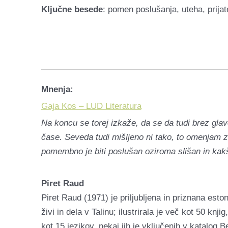
Ključne besede
: pomen poslušanja, uteha, prijat
Mnenja:
Gaja Kos – LUD Literatura
Na koncu se torej izkaže, da se da tudi brez glav
čase. Seveda tudi mišljeno ni tako, to omenjam z
pomembno je biti poslušan oziroma slišan in kakšn
Piret Raud
Piret Raud (1971) je priljubljena in priznana eston
živi in dela v Talinu; ilustrirala je več kot 50 kn
kot 15 jezikov, nekaj jih je vključenih v katalog B