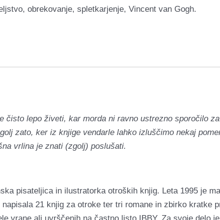
eljstvo, obrekovanje, spletkarjenje, Vincent van Gogh.
e čisto lepo živeti, kar morda ni ravno ustrezno sporočilo z
golj zato, ker iz knjige vendarle lahko izluščimo nekaj po
a vrlina je znati (zgolj) poslušati.
ska pisateljica in ilustratorka otroških knjig. Leta 1995 je m
jig, napisala 21 knjig za otroke ter tri romane in zbirko krat
ele vrane ali uvrščenih na častno listo IBBY. Za svoje delo je