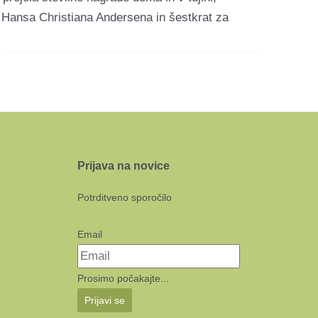
do Hansa Christiana Andersena in šestkrat za
Prijava na novice
Potrditveno sporočilo
Email
Prosimo počakajte...
Prijavi se