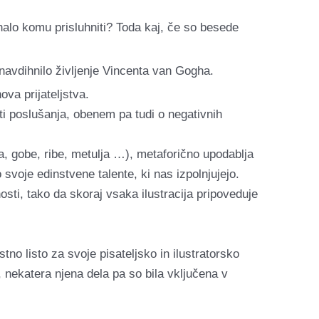
alo komu prisluhniti? Toda kaj, če so besede
navdihnilo življenje Vincenta van Gogha.
a prijateljstva.
i poslušanja, obenem pa tudi o negativnih
ka, gobe, ribe, metulja …), metaforično upodablja
voje edinstvene talente, ki nas izpolnjujejo.
nosti, tako da skoraj vsaka ilustracija pripoveduje
no listo za svoje pisateljsko in ilustratorsko
nekatera njena dela pa so bila vključena v