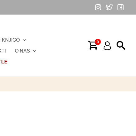
 KNJIGO
TI
O NAS
TLE