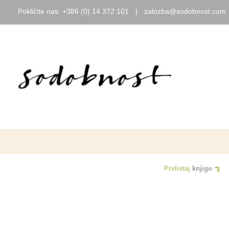
Pokličite nas:
+386 (0) 14 372 101
|
zalozba@sodobnost.com
Skip
to
content
Prelistaj
knjigo