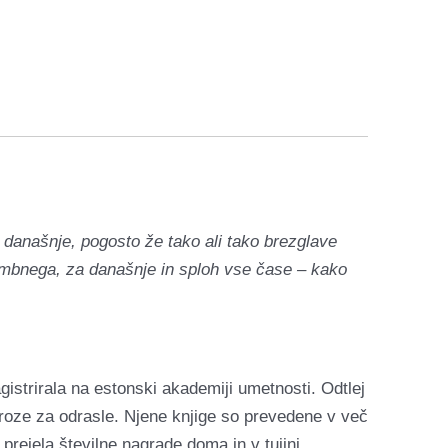
a današnje, pogosto že tako ali tako brezglave
membnega, za današnje in sploh vse čase – kako
agistrirala na estonski akademiji umetnosti. Odtlej
ke proze za odrasle. Njene knjige so prevedene v več
 prejela številne nagrade doma in v tujini,