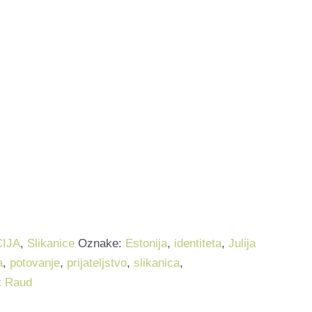
IJA
,
Slikanice
Oznake:
Estonija
,
identiteta
,
Julija
a
,
potovanje
,
prijateljstvo
,
slikanica
,
t Raud