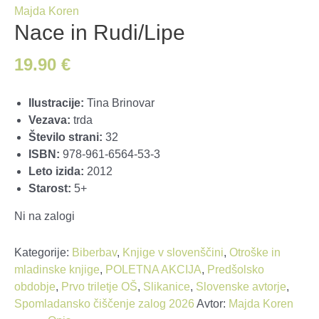
Majda Koren
Nace in Rudi/Lipe
19.90
€
Ilustracije:
Tina Brinovar
Vezava:
trda
Število strani:
32
ISBN:
978-961-6564-53-3
Leto izida:
2012
Starost:
5+
Ni na zalogi
Kategorije:
Biberbav
,
Knjige v slovenščini
,
Otroške in
mladinske knjige
,
POLETNA AKCIJA
,
Predšolsko
obdobje
,
Prvo triletje OŠ
,
Slikanice
,
Slovenske avtorje
,
Spomladansko čiščenje zalog 2026
Avtor:
Majda Koren