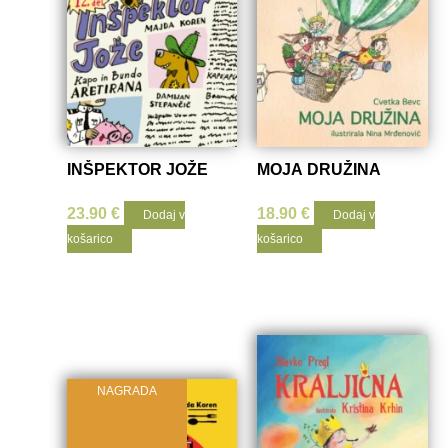
INŠPEKTOR JOŽE
MOJA DRUŽINA
23.90
€
18.90
€
Dodaj v
Dodaj v
košarico
košarico
Prelistaj
knjigo
NAGRADA