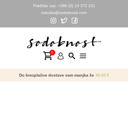
Pokličite nas:
+386 (0) 14 372 101
zalozba@sodobnost.com
Skip
to
content
Main
Menu
Do brezplačne dostave vam manjka še
40.00
€