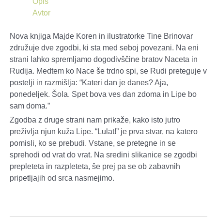
Opis
Avtor
Nova knjiga Majde Koren in ilustratorke Tine Brinovar
združuje dve zgodbi, ki sta med seboj povezani. Na eni
strani lahko spremljamo dogodivščine bratov Naceta in
Rudija. Medtem ko Nace še trdno spi, se Rudi preteguje v
postelji in razmišlja: “Kateri dan je danes? Aja,
ponedeljek. Šola. Spet bova ves dan zdoma in Lipe bo
sam doma.”
Zgodba z druge strani nam prikaže, kako isto jutro
preživlja njun kuža Lipe. “Lulat!” je prva stvar, na katero
pomisli, ko se prebudi. Vstane, se pretegne in se
sprehodi od vrat do vrat. Na sredini slikanice se zgodbi
prepleteta in razpleteta, še prej pa se ob zabavnih
pripetljajih od srca nasmejimo.