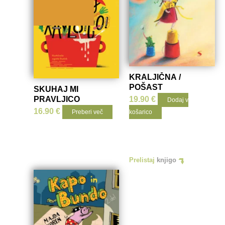
KRALJIČNA /
POŠAST
SKUHAJ MI
PRAVLJICO
19.90
€
Dodaj v
16.90
€
Preberi več
košarico
Prelistaj
knjigo