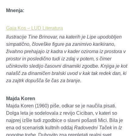
Mnenja:
Gaja Kos – LUD Literatura
Ilustracije Tine Brinovar, na katerih je Lipe upodobljen
simpatično, človeške figure pa zanimivo karikirano,
živahno prehajajo iz kadra v kader oziroma iz prostora v
prostor in posledično tudi iz zdaj v potem, s čimer
učinkovito sledijo časovni dinamiki zgodbe. Knjiga je kot
nalašč za dinamičen bralski uvod v kak tak redek dan, ki
za zajtrk dopušča še čas za branje.
Majda Koren
Majda Koren (1960) piše, odkar se je naučila pisati.
Dolga leta je sodelovala z revijo Ciciban, v kateri so
najprej izšle tudi zgodbice o slavni pošasti Mici. Bila je
ena od scenaristk kultnih oddaj
Radovedni Taček
in
Iz
popotne torbe
. Duhovito zna prepletati realni svet