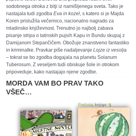
sodobnega otroka z bitji iz namišljenega sveta. Tako je
nastajala tudi zgodba
Eva in kozel
, s katero si je Majda
Koren prislužila
večernico,
nacionalno nagrado za
mladinsko književnost. Trenutno jo najbolj zabava
pisanje stripa o tatinskih pujsih Kapu in Bundu skupaj z
Damijanom Stepančičem. Obožuje znanstveno fantastiko
in kriminalke. Pravkar piše nadaljevanje
Lojze iz vesolja
– tokrat se bo zgodba dogajala na planetu Solanum
Tuberosum. Z veseljem tudi obiskuje šole in otrokom
pripoveduje, kako nastajajo njene zgodbe.
MORDA VAM BO PRAV TAKO
VŠEČ…
Prelistaj
knjigo