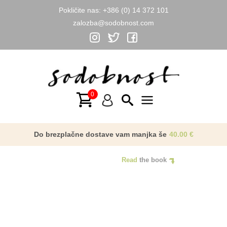
Pokličite nas:
+386 (0) 14 372 101
zalozba@sodobnost.com
Skip
to
content
Main
Menu
Do brezplačne dostave vam manjka še
40.00
€
Read
the book