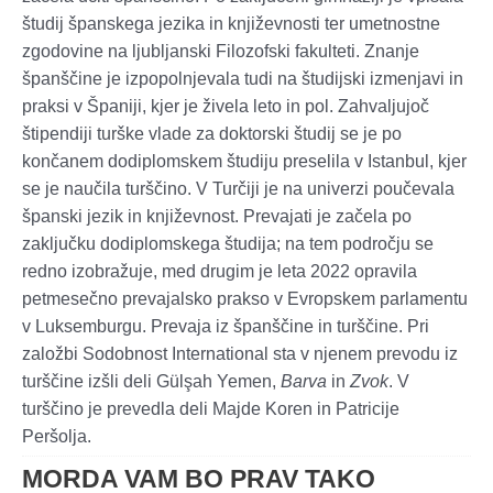
študij španskega jezika in književnosti ter umetnostne
zgodovine na ljubljanski Filozofski fakulteti. Znanje
španščine je izpopolnjevala tudi na študijski izmenjavi in
praksi v Španiji, kjer je živela leto in pol. Zahvaljujoč
štipendiji turške vlade za doktorski študij se je po
končanem dodiplomskem študiju preselila v Istanbul, kjer
se je naučila turščino. V Turčiji je na univerzi poučevala
španski jezik in književnost. Prevajati je začela po
zaključku dodiplomskega študija; na tem področju se
redno izobražuje, med drugim je leta 2022 opravila
petmesečno prevajalsko prakso v Evropskem parlamentu
v Luksemburgu. Prevaja iz španščine in turščine. Pri
založbi Sodobnost International sta v njenem prevodu iz
turščine izšli deli Gülşah Yemen,
Barva
in
Zvok
. V
turščino je prevedla deli Majde Koren in Patricije
Peršolja.
MORDA VAM BO PRAV TAKO