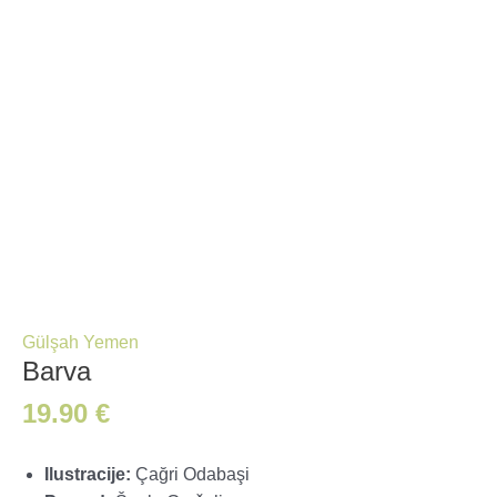
Gülşah Yemen
Barva
19.90
€
Ilustracije:
Çağri Odabaşi