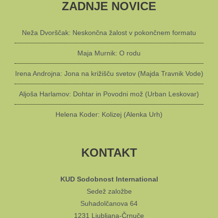
ZADNJE NOVICE
Neža Dvorščak: Neskončna žalost v pokončnem formatu
Maja Murnik: O rodu
Irena Androjna: Jona na križišču svetov (Majda Travnik Vode)
Aljoša Harlamov: Dohtar in Povodni mož (Urban Leskovar)
Helena Koder: Kolizej (Alenka Urh)
KONTAKT
KUD Sodobnost International
Sedež založbe
Suhadolčanova 64
1231 Ljubljana-Črnuče