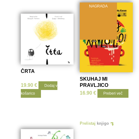
NAGRADA
Prelistaj
knjigo
ČRTA
SKUHAJ MI
19.90
€
PRAVLJICO
Dodaj v
16.90
€
košarico
Preberi več
Prelistaj
knjigo