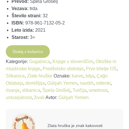
Prevod:
Špela Grošelj
Vezava:
trda
Število strani:
32
ISBN:
978-961-7132-05-2
Leto izida:
2021
Starost:
3+
Barva
Dodaj v košarico
količina
Kategorije:
Gugalnica
,
Knjige v slovenščini
,
Otroške in
mladinske knjige
,
Predšolsko obdobje
,
Prvo triletje OŠ
,
Slikanice
,
Zlate hruške
Oznake:
barve
,
bitja
,
Çağrı
Odabaşı
,
domišljija
,
Gülşah Yemen
,
navdih
,
odtenki
,
risanje
,
slikanica
,
Špela Grošelj
,
Turčija
,
umetnost
,
ustvarjalnost
,
živali
Avtor:
Gülşah Yemen
Zlata hruška je znak kakovosti