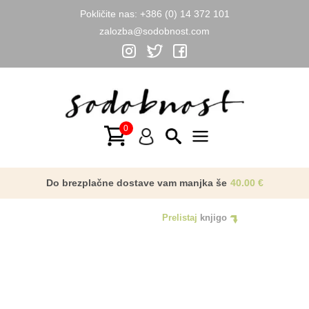
Pokličite nas:
+386 (0) 14 372 101
zalozba@sodobnost.com
Skip
to
content
Main
Menu
Do brezplačne dostave vam manjka še
40.00
€
Prelistaj
knjigo