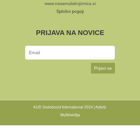
www.nasamalaknjiznica.si
Splošni pogoji
PRIJAVA NA NOVICE
Prijavi se
KUD Sodobnost International 2024 | Avtorji:
Multimedija