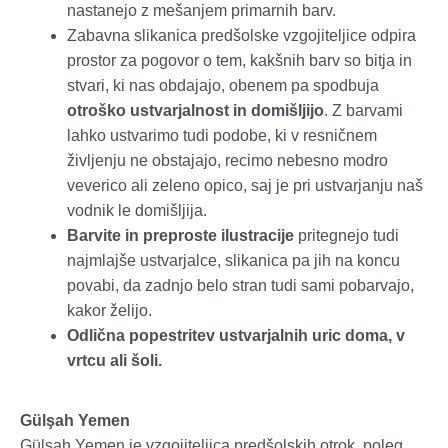
nastanejo z mešanjem primarnih barv.
Zabavna slikanica predšolske vzgojiteljice odpira
prostor za pogovor o tem, kakšnih barv so bitja in
stvari, ki nas obdajajo, obenem pa spodbuja
otroško ustvarjalnost in domišljijo
. Z barvami
lahko ustvarimo tudi podobe, ki v resničnem
življenju ne obstajajo, recimo nebesno modro
veverico ali zeleno opico, saj je pri ustvarjanju naš
vodnik le domišljija.
Barvite in preproste ilustracije
pritegnejo tudi
najmlajše ustvarjalce, slikanica pa jih na koncu
povabi, da zadnjo belo stran tudi sami pobarvajo,
kakor želijo.
Odlična popestritev ustvarjalnih uric doma, v
vrtcu ali šoli.
Gülşah Yemen
Gülşah Yemen je vzgojiteljica predšolskih otrok, poleg