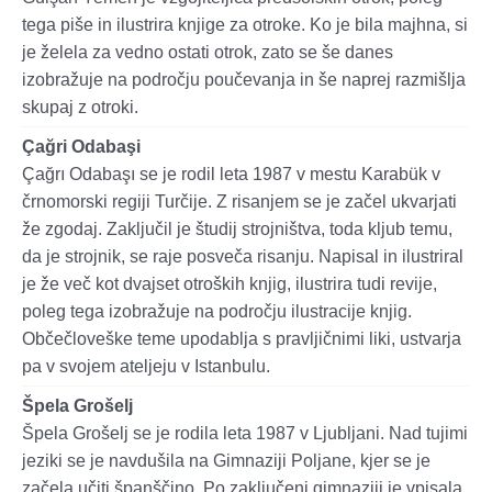
tega piše in ilustrira knjige za otroke. Ko je bila majhna, si
je želela za vedno ostati otrok, zato se še danes
izobražuje na področju poučevanja in še naprej razmišlja
skupaj z otroki.
Çağri Odabaşi
Çağrı Odabaşı se je rodil leta 1987 v mestu Karabük v
črnomorski regiji Turčije.
Z risanjem se je začel ukvarjati
že zgodaj.
Zaključil je študij strojništva, toda kljub temu,
da je strojnik, se raje posveča risanju. Napisal in ilustriral
je že več kot dvajset otroških knjig, ilustrira tudi revije,
poleg tega izobražuje na področju ilustracije knjig.
Občečloveške teme upodablja s pravljičnimi liki, ustvarja
pa v svojem ateljeju v Istanbulu.
Špela Grošelj
Špela Grošelj se je rodila
leta 1987
v Ljubljani. Nad tujimi
jeziki se je navdušila na Gimnaziji Poljane, kjer se je
začela učiti španščino. Po zaključeni gimnaziji je vpisala