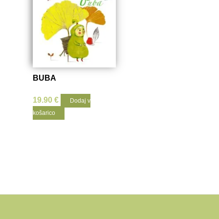
BUBA
19.90
€
Dodaj v
košarico