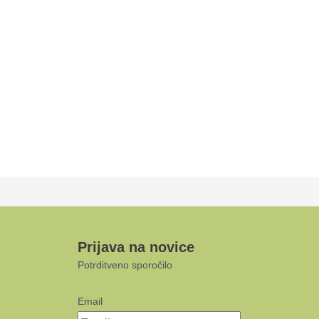
Prijava na novice
Potrditveno sporočilo
Email