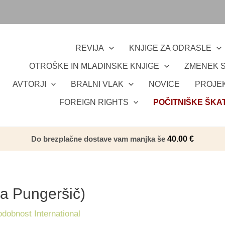
REVIJA
KNJIGE ZA ODRASLE
OTROŠKE IN MLADINSKE KNJIGE
ZMENEK S
AVTORJI
BRALNI VLAK
NOVICE
PROJEK
FOREIGN RIGHTS
POČITNIŠKE ŠKA
Do brezplačne dostave vam manjka še
40.00
€
na Pungeršič)
obnost International