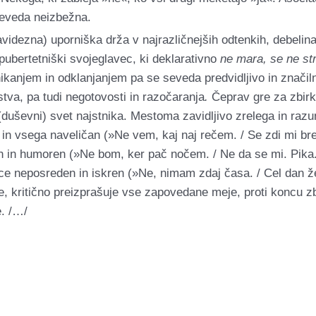
 seveda neizbežna.
videzna) uporniška drža v najrazličnejših odtenkih, debelin
ubertetniški svojeglavec, ki deklarativno
ne mara, se ne str
anjem in odklanjanjem pa se seveda predvidljivo in značiln
stva, pa tudi negotovosti in razočaranja
.
Čeprav gre za zbirko
uševni) svet najstnika. Mestoma zavidljivo zrelega in razu
in vsega naveličan (»Ne vem, kaj naj rečem. / Se zdi mi bre
n in humoren (»Ne bom, ker pač nočem. / Ne da se mi. Pika. /
ice neposreden in iskren (»Ne, nimam zdaj časa. / Cel dan že 
te, kritično preizprašuje vse zapovedane meje, proti koncu z
e. /…/