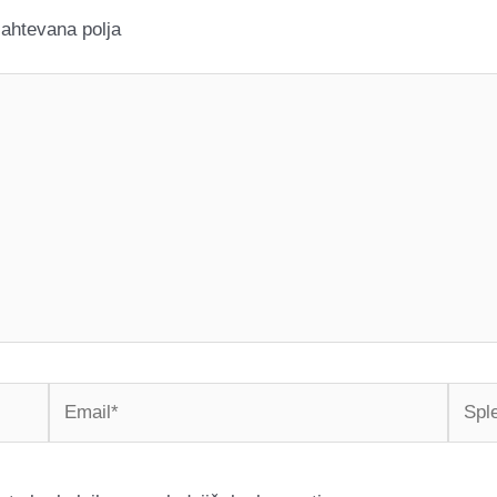
ahtevana polja
Email*
Splet
stran