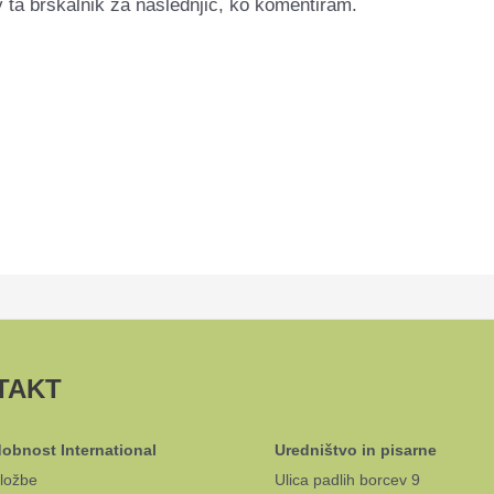
v ta brskalnik za naslednjič, ko komentiram.
TAKT
obnost International
Uredništvo in pisarne
ložbe
Ulica padlih borcev 9