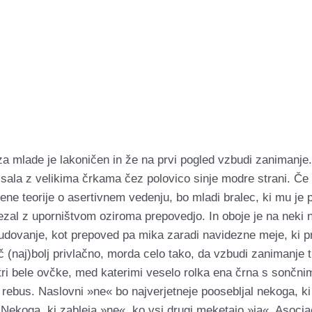
 mlade je lakoničen in že na prvi pogled vzbudi zanimanje.
sala z velikima črkama čez polovico sinje modre strani. Če i
jene teorije o asertivnem vedenju, bo mladi bralec, ki mu je
al z uporništvom oziroma prepovedjo. In oboje je na neki n
čudovanje, kot prepoved pa mika zaradi navidezne meje, ki p
č (naj)bolj privlačno, morda celo tako, da vzbudi zanimanje t
tri bele ovčke, med katerimi veselo rolka ena črna s sončnim
bus. Naslovni »ne« bo najverjetneje poosebljal nekoga, ki že
i. Nekoga, ki zableja »ne«, ko vsi drugi meketajo »ja«. Asoc