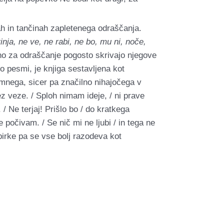
ah in tančinah zapletenega odraščanja.
inja, ne ve, ne rabi, ne bo, mu ni, noče,
o za odraščanje pogosto skrivajo njegove
 pesmi, je knjiga sestavljena kot
mnega, sicer pa značilno nihajočega v
z veze. / Sploh nimam ideje, / ni prave
 Ne terjaj! Prišlo bo / do kratkega
počivam. / Se nič mi ne ljubi / in tega ne
birke pa se vse bolj razodeva kot