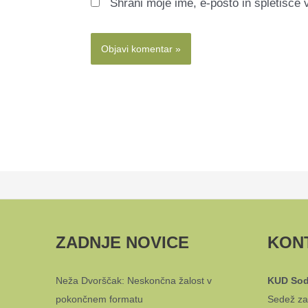
Shrani moje ime, e-pošto in spletišče 
ZADNJE NOVICE
KON
Neža Dvorščak: Neskončna žalost v
KUD Sod
pokončnem formatu
Sedež za