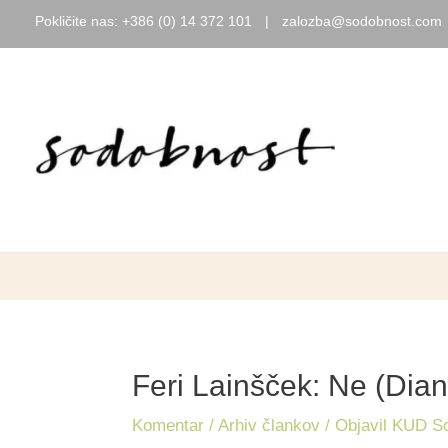
Pokličite nas:
+386 (0) 14 372 101
|
zalozba@sodobnost.com
Skip
to
content
Feri Lainšček: Ne (Dia
Komentar
/
Arhiv člankov
/ Objavil
KUD Sod