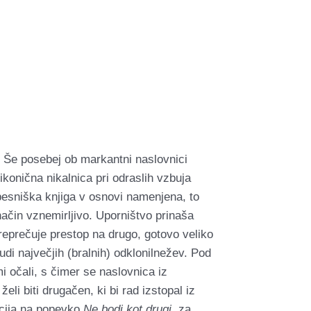
 Še posebej ob markantni naslovnici
konična nikalnica pri odraslih vzbuja
 pesniška knjiga v osnovi namenjena, to
ačin vznemirljivo. Uporništvo prinaša
reprečuje prestop na drugo, gotovo veliko
udi največjih (bralnih) odklonilnežev. Pod
i očali, s čimer se naslovnica iz
li biti drugačen, ki bi rad izstopal iz
iacija na popevko
Ne bodi kot drugi
, za