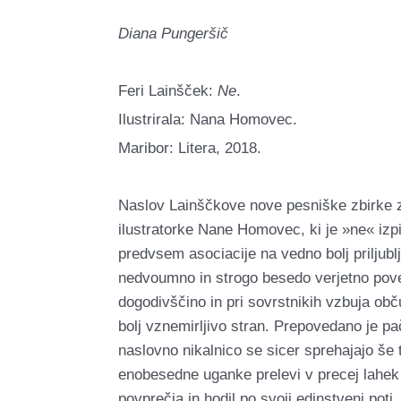
Diana Pungeršič
Feri Lainšček:
Ne
.
Ilustrirala: Nana Homovec.
Maribor: Litera, 2018.
Naslov Lainščkove nove pesniške zbirke za
ilustratorke Nane Homovec, ki je »ne« izpi
predvsem asociacije na vedno bolj priljubl
nedvoumno in strogo besedo verjetno povez
dogodivščino in pri sovrstnikih vzbuja ob
bolj vznemirljivo stran. Prepovedano je pa
naslovno nikalnico se sicer sprehajajo še 
enobesedne uganke prelevi v precej lahek re
povprečja in hodil po svoji edinstveni pot