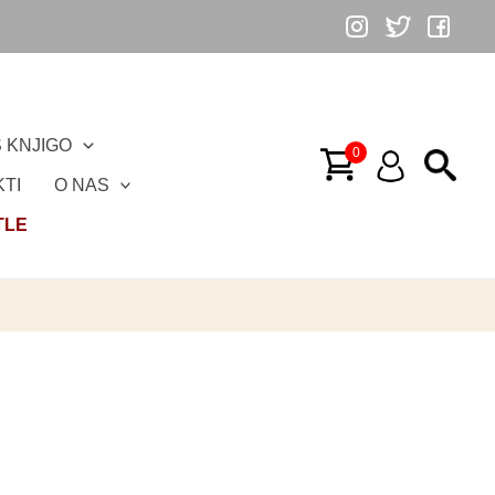
 KNJIGO
TI
O NAS
TLE