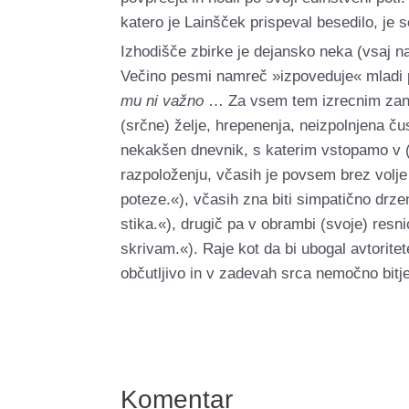
katero je Lainšček prispeval besedilo, je
Izhodišče zbirke je dejansko neka (vsaj na
Večino pesmi namreč »izpoveduje« mladi p
mu ni važno
… Za vsem tem izrecnim zanik
(srčne) želje, hrepenenja, neizpolnjena ču
nekakšen dnevnik, s katerim vstopamo v (d
razpoloženju, včasih je povsem brez volje 
poteze.«), včasih zna biti simpatično drze
stika.«), drugič pa v obrambi (svoje) resn
skrivam.«). Raje kot da bi ubogal avtorite
občutljivo in v zadevah srca nemočno bitj
Komentar