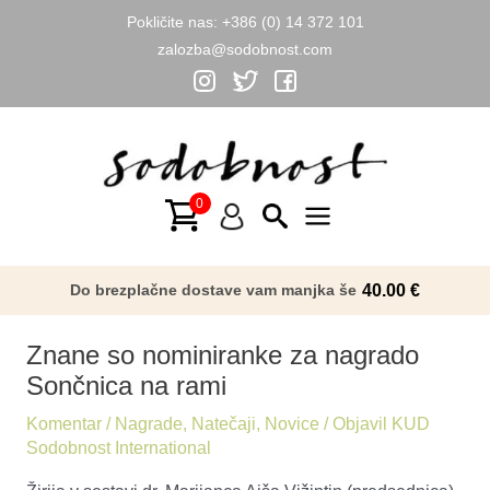
Pokličite nas:
+386 (0) 14 372 101
zalozba@sodobnost.com
Skip
to
content
Main
Menu
Do brezplačne dostave vam manjka še
40.00
€
Znane so nominiranke za nagrado
Sončnica na rami
Komentar
/
Nagrade
,
Natečaji
,
Novice
/ Objavil
KUD
Sodobnost International