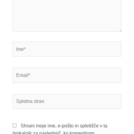
Ime*
Email*
Spletna
stran
Shrani moje ime, e-pošto in spletišče v ta
brskalnik za naslednjič, ko komentiram.