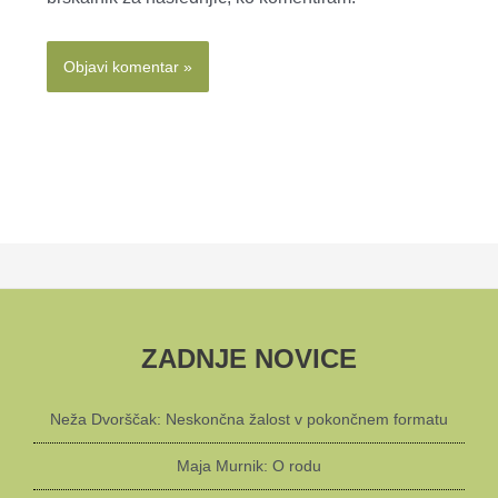
ZADNJE NOVICE
Neža Dvorščak: Neskončna žalost v pokončnem formatu
Maja Murnik: O rodu