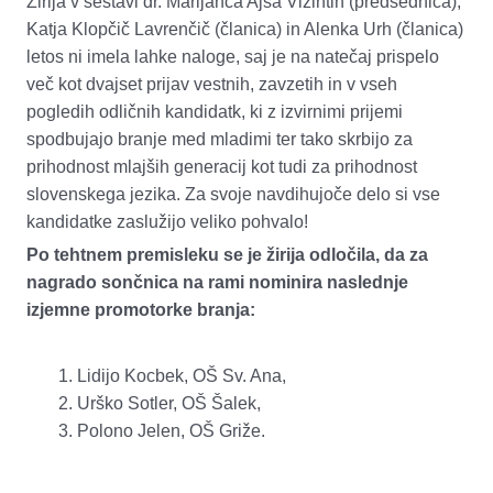
Žirija v sestavi dr. Marijanca Ajša Vižintin (predsednica),
Katja Klopčič Lavrenčič (članica) in Alenka Urh (članica)
letos ni imela lahke naloge, saj je na natečaj prispelo
več kot dvajset prijav vestnih, zavzetih in v vseh
pogledih odličnih kandidatk, ki z izvirnimi prijemi
spodbujajo branje med mladimi ter tako skrbijo za
prihodnost mlajših generacij kot tudi za prihodnost
slovenskega jezika. Za svoje navdihujoče delo si vse
kandidatke zaslužijo veliko pohvalo!
Po tehtnem premisleku se je žirija odločila, da za
nagrado sončnica na rami nominira naslednje
izjemne promotorke branja:
Lidijo Kocbek, OŠ Sv. Ana,
Urško Sotler, OŠ Šalek,
Polono Jelen, OŠ Griže.