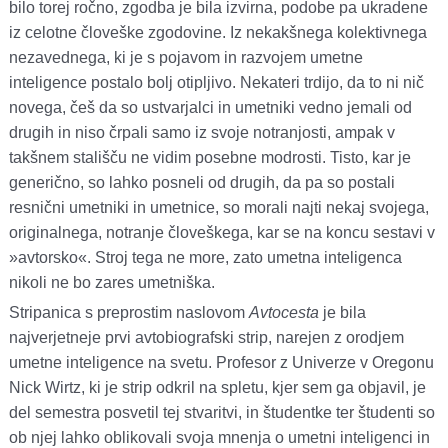
bilo torej ročno, zgodba je bila izvirna, podobe pa ukradene
iz celotne človeške zgodovine. Iz nekakšnega kolektivnega
nezavednega, ki je s pojavom in razvojem umetne
inteligence postalo bolj otipljivo. Nekateri trdijo, da to ni nič
novega, češ da so ustvarjalci in umetniki vedno jemali od
drugih in niso črpali samo iz svoje notranjosti, ampak v
takšnem stališču ne vidim posebne modrosti. Tisto, kar je
generično, so lahko posneli od drugih, da pa so postali
resnični umetniki in umetnice, so morali najti nekaj svojega,
originalnega, notranje človeškega, kar se na koncu sestavi v
»avtorsko«. Stroj tega ne more, zato umetna inteligenca
nikoli ne bo zares umetniška.
Stripanica s preprostim naslovom
Avtocesta
je bila
najverjetneje prvi avtobiografski strip, narejen z orodjem
umetne inteligence na svetu. Profesor z Univerze v Oregonu
Nick Wirtz, ki je strip odkril na spletu, kjer sem ga objavil, je
del semestra posvetil tej stvaritvi, in študentke ter študenti so
ob njej lahko oblikovali svoja mnenja o umetni inteligenci in