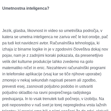
Umetnostna inteligenca?
Jezik, glasba, likovnost in video so umetniška področja, v
katera se umetna inteligenca ne zariva več le kot orodje, pač
pa tudi kot navidezni avtor. Računalniška tehnologija, ki
izhaja iz binarne logike in je v zgodovini človeštva dokaj nov
pojav, nam je z zadnjimi koraki pokazala, da presenetljivo
velik del kulturne produkcije lahko zvedemo na golo
matematiko ničel in enic. Nezahtevni računalniški programi
in telefonske aplikacije (vsaj kar se tiče njihove uporabe)
zmorejo v nekaj sekundah napisati pesem ali zgodbo,
prevesti esej, zasnovati poljubno podobo in ustvariti
poljudno skladbo na ravni povprečnega radijskega
predvajanja. In to vsak trenutek tudi počnejo, v izobilju. Na
poti neposredno v naš svet je torej nepregledna vrsta lažnih