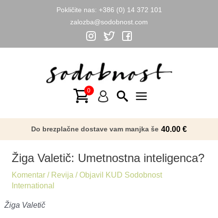
Pokličite nas:
+386 (0) 14 372 101
zalozba@sodobnost.com
Skip
to
content
Main
Menu
Do brezplačne dostave vam manjka še
40.00
€
Žiga Valetič: Umetnostna inteligenca?
Komentar
/
Revija
/ Objavil
KUD Sodobnost
International
Žiga Valetič