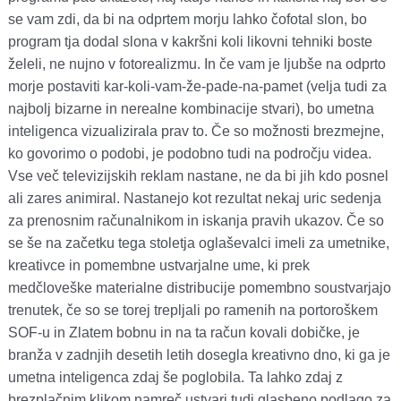
se vam zdi, da bi na odprtem morju lahko čofotal slon, bo
program tja dodal slona v kakršni koli likovni tehniki boste
želeli, ne nujno v fotorealizmu. In če vam je ljubše na odprto
morje postaviti kar-koli-vam-že-pade-na-pamet (velja tudi za
najbolj bizarne in nerealne kombinacije stvari), bo umetna
inteligenca vizualizirala prav to. Če so možnosti brezmejne,
ko govorimo o podobi, je podobno tudi na področju videa.
Vse več televizijskih reklam nastane, ne da bi jih kdo posnel
ali zares animiral. Nastanejo kot rezultat nekaj uric sedenja
za prenosnim računalnikom in iskanja pravih ukazov. Če so
se še na začetku tega stoletja oglaševalci imeli za umetnike,
kreativce in pomembne ustvarjalne ume, ki prek
medčloveške materialne distribucije pomembno soustvarjajo
trenutek, če so se torej trepljali po ramenih na portoroškem
SOF-u in Zlatem bobnu in na ta račun kovali dobičke, je
branža v zadnjih desetih letih dosegla kreativno dno, ki ga je
umetna inteligenca zdaj še poglobila. Ta lahko zdaj z
brezplačnim klikom namreč ustvari tudi glasbeno podlago za