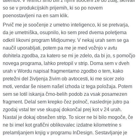
talentov. V resnici smo bili z njimi soočeni že do zdaj, skrivali
so se v produkcijskih prijemih, ki so po novem
poenostavljeni na en sam klik.
Prvič me je soočenje z umetno inteligenco, ki se pretvarja,
da je umetniška, osupnilo, ko sem pred dvema poletjema
odkril likovni program Midjourney. V nekaj urah sem se ga
naučil uporabljati, potem pa me je med vožnjo v avtu
dohitela zgodba, za katero se mi je zdelo, da bi jo, s pomočjo
novega programa, lahko pretopil v strip. Doma sem v dveh
urah v Wordu napisal fragmentarno zgodbo o tem, kako
pretežni del življenja živim ob avtocesti, ki me sicer zelo
moti, vendar še nisem našel izhoda iz tega položaja. Potem
sem se lotil iskanja črno-belih podob za vsak posamezen
fragment. Delal sem krepko čez polnoč, naslednje jutro pa
zgodaj vstal ter vse skupaj dokončal prej kot v 24 urah.
Nastal je dokaj obsežen strip. To sicer ne bi bilo mogoče, če
ne bi imel kot grafični oblikovalec izdatne kilometrine s
prelamljanjem knjig v programu InDesign. Sestavljanje je