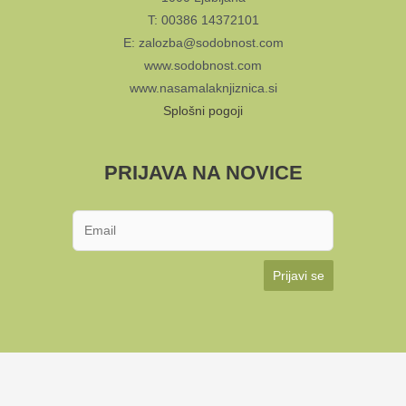
T: 00386 14372101
E: zalozba@sodobnost.com
www.sodobnost.com
www.nasamalaknjiznica.si
Splošni pogoji
PRIJAVA NA NOVICE
Prijavi se
KUD Sodobnost International 2024 | Avtorji: