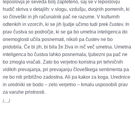
leposlovja je seveda bolj zapleteno, saj se v leposlovju
hudič skriva v detajlih: v slogu, vzdušju, dvojnih pomenih, ki
so človeški in jih računalnik pač ne razume. V kulturnih
odtenkih in vzorcih, ki se jih ljudje učimo tudi prek čustev. In
prav čustva so področje, ki se ga bo umetna inteligenca do
onemoglosti učila posnemati, nikoli pa čustev ne bo
pridobila. Če bi jih, bi bila že živa in nič več umetna. Umetna
inteligenca bo čustva lahko posnemala, ljubezni pa pač ne
bo zmogla vračati. Zato bo verjetno koristna pri tehničnih
vidikih prevajanja, pri prevajanju človeškega sentimenta pa
ne bo niti približno zadostna. Ali pa kakor za koga. Urednice
in uredniki se bodo – zelo verjetno – kmalu usposobili prav
za varuhe pristnosti.
/…/