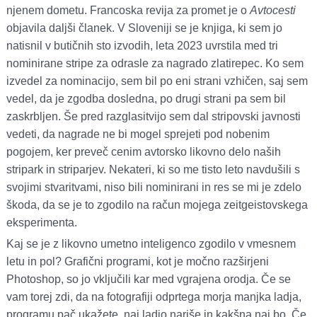
njenem dometu. Francoska revija za promet je o
Avtocesti
objavila daljši članek. V Sloveniji se je knjiga, ki sem jo
natisnil v butičnih sto izvodih, leta 2023 uvrstila med tri
nominirane stripe za odrasle za nagrado zlatirepec. Ko sem
izvedel za nominacijo, sem bil po eni strani vzhičen, saj sem
vedel, da je zgodba dosledna, po drugi strani pa sem bil
zaskrbljen. Še pred razglasitvijo sem dal stripovski javnosti
vedeti, da nagrade ne bi mogel sprejeti pod nobenim
pogojem, ker preveč cenim avtorsko likovno delo naših
stripark in striparjev. Nekateri, ki so me tisto leto navdušili s
svojimi stvaritvami, niso bili nominirani in res se mi je zdelo
škoda, da se je to zgodilo na račun mojega zeitgeistovskega
eksperimenta.
Kaj se je z likovno umetno inteligenco zgodilo v vmesnem
letu in pol? Grafični programi, kot je močno razširjeni
Photoshop, so jo vključili kar med vgrajena orodja. Če se
vam torej zdi, da na fotografiji odprtega morja manjka ladja,
programu pač ukažete, naj ladjo nariše in kakšna naj bo. Če