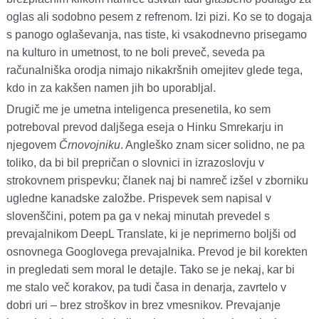
oglas ali sodobno pesem z refrenom. Izi pizi. Ko se to dogaja
s panogo oglaševanja, nas tiste, ki vsakodnevno prisegamo
na kulturo in umetnost, to ne boli preveč, seveda pa
računalniška orodja nimajo nikakršnih omejitev glede tega,
kdo in za kakšen namen jih bo uporabljal.
Drugič me je umetna inteligenca presenetila, ko sem
potreboval prevod daljšega eseja o Hinku Smrekarju in
njegovem
Črnovojniku
. Angleško znam sicer solidno, ne pa
toliko, da bi bil prepričan o slovnici in izrazoslovju v
strokovnem prispevku; članek naj bi namreč izšel v zborniku
ugledne kanadske založbe. Prispevek sem napisal v
slovenščini, potem pa ga v nekaj minutah prevedel s
prevajalnikom DeepL Translate, ki je neprimerno boljši od
osnovnega Googlovega prevajalnika. Prevod je bil korekten
in pregledati sem moral le detajle. Tako se je nekaj, kar bi
me stalo več korakov, pa tudi časa in denarja, zavrtelo v
dobri uri – brez stroškov in brez vmesnikov. Prevajanje