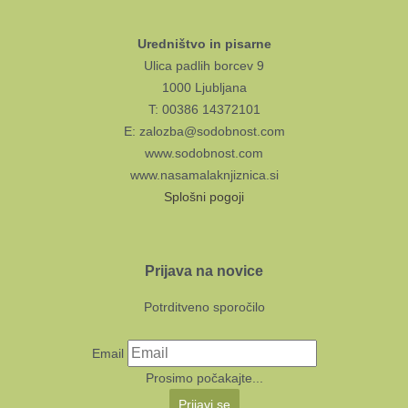
Uredništvo in pisarne
Ulica padlih borcev 9
1000 Ljubljana
T: 00386 14372101
E: zalozba@sodobnost.com
www.sodobnost.com
www.nasamalaknjiznica.si
Splošni pogoji
Prijava na novice
Potrditveno sporočilo
Email
Prosimo počakajte...
Prijavi se