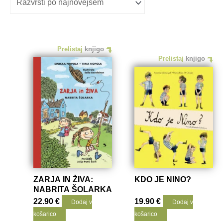
Prelistaj
knjigo
Prelistaj
knjigo
ZARJA IN ŽIVA:
KDO JE NINO?
NABRITA ŠOLARKA
22.90
€
19.90
€
Dodaj v
Dodaj v
košarico
košarico