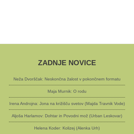
ZADNJE NOVICE
Neža Dvorščak: Neskončna žalost v pokončnem formatu
Maja Murnik: O rodu
Irena Androjna: Jona na križišču svetov (Majda Travnik Vode)
Aljoša Harlamov: Dohtar in Povodni mož (Urban Leskovar)
Helena Koder: Kolizej (Alenka Urh)