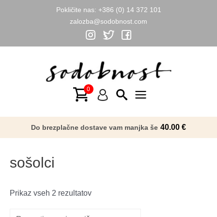
Pokličite nas:
+386 (0) 14 372 101
zalozba@sodobnost.com
Skip
to
content
Main
Menu
40.00
€
Do brezplačne dostave vam manjka še
sošolci
Razvrščeno
Prikaz vseh 2 rezultatov
po
datumu