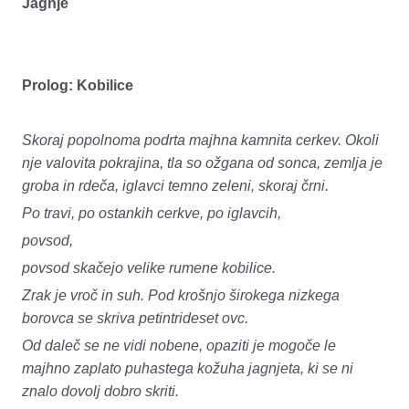
Jagnje
Prolog: Kobilice
Skoraj popolnoma podrta majhna kamnita cerkev. Okoli
nje valovita pokrajina, tla so ožgana od sonca, zemlja je
groba in rdeča, iglavci temno zeleni, skoraj črni.
Po travi, po ostankih cerkve, po iglavcih,
povsod,
povsod skačejo velike rumene kobilice.
Zrak je vroč in suh. Pod krošnjo širokega nizkega
borovca se skriva petintrideset ovc.
Od daleč se ne vidi nobene, opaziti je mogoče le
majhno zaplato puhastega kožuha jagnjeta, ki se ni
znalo dovolj dobro skriti.