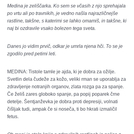
Medina je zeliščarka. Ko sem se včasih z njo sprehajala
po vrtu ali po travnikih, je vedno našla najrazličnejše
rastline, takšne, s katerimi se lahko omamiš, in takšne, ki
naj bi ozdravile vsako bolezen tega sveta.
Danes jo vidim prvič, odkar je umrla njena hči. To se je
zgodilo pred petimi leti.
MEDINA: Tistole tamle je ajda, ki je dobra za ožilje.
Svetlin dela čudeže za kožo, veliki rman se uporablja za
zdravljenje notranjih organov, zlata rozga pa za spanje.
Če želiš zares globoko spanje, pa popij poparek črne
detelje. Šentjanževka je dobra proti depresiji, volnati
čišljak tudi, ampak če si noseča, ti bo hkrati izmaličil
fetus.