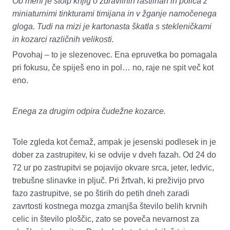
Ob meni je stolp knjig o zdravilnih rastlinah in polica z
miniaturnimi tinkturami timijana in v žganje namočenega
gloga. Tudi na mizi je kartonasta škatla s stekleničkami
in kozarci različnih velikosti.
Povohaj – to je slezenovec. Ena epruvetka bo pomagala
pri fokusu, če spiješ eno in pol… no, raje ne spit več kot
eno.
Enega za drugim odpira čudežne kozarce.
Tole zgleda kot čemaž, ampak je jesenski podlesek in je
dober za zastrupitev, ki se odvije v dveh fazah. Od 24 do
72 ur po zastrupitvi se pojavijo okvare srca, jeter, ledvic,
trebušne slinavke in pljuč. Pri žrtvah, ki preživijo prvo
fazo zastrupitve, se po štirih do petih dneh zaradi
zavrtosti kostnega mozga zmanjša število belih krvnih
celic in število ploščic, zato se poveča nevarnost za