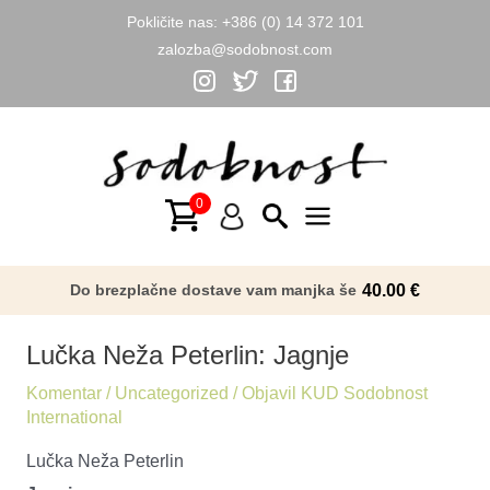
Pokličite nas:
+386 (0) 14 372 101
zalozba@sodobnost.com
Skip
to
content
Main
Menu
Do brezplačne dostave vam manjka še
40.00
€
Lučka Neža Peterlin: Jagnje
Komentar
/
Uncategorized
/ Objavil
KUD Sodobnost
International
Lučka Neža Peterlin