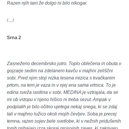
Razen njih tam že dolgo ni bilo nikogar.
/…/
Srna 2
Zasneženo decembrsko jutro. Toplo oblečena in obuta v
gojzarje sedim na zdelanem kavču v majhni zeliščni
sobi. Pred njim stoji nizka lesena mizica s kvačkanim
prtom, na tem je vaza in v njej ena sama vrtnica. To je
edina sveža rastlina v sobi. MEDINA je vztrajala, da se
mi ob vstopu v njeno hišico ni treba sezut. Ampak v
podplatih je bilo očitno ujetega nekaj snega, ki se zdaj
tali v majhno lužico okoli mojih čevljev. Soba je precej
temna, razen sojev bele svetlobe, ki v nežnih pridušenih
tonih prihajajo izza skoraj prosojnih zaves, ki zakrivajo