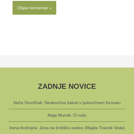
ZADNJE NOVICE
Neža Dvorščak: Neskončna žalost v pokončnem formatu
Maja Murnik: O rodu
Irena Androjna: Jona na križišču svetov (Majda Travnik Vode)