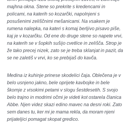
majhna okna. Stene so prekrite s kredencami in
policami, na katerih so kozarčki, napolnjeni s
posušenimi zeliščnimi mešanicami. Na vsakem je
rumena nalepka, na kateri s komaj berljivo pisavo piše,
kaj je v kozarčku. Od ene do druge stene so napete vrvi,
na katerih se v šopkih sušijo cvetlice in zelišča. Strop je
že tako precej nizek, zato se je treba sklanjat in pazit, da
se ne zaletiš v vrvi, ko se prebijaš do kavča.
Medina iz kuhinje prinese skodelici čaja. Oblečena je v
belo usnjeno jakno, bele oprijete kavbojke in bele
škornje z visokimi petami v slogu šestdesetih. S svojo
belo trajno in modrimi očmi je videti kot ostarela članica
Abbe. Njen videz skazi edino mavec na desni roki. Zato
sem danes tu, ker mi je mama rekla, da moram njeni
prijateljici pomagat skopat gredico.