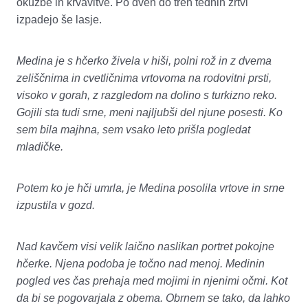
okužbe in krvavitve. Po dveh do treh tednih žrtvi
izpadejo še lasje.
Medina je s hčerko živela v hiši, polni rož in z dvema
zeliščnima in cvetličnima vrtovoma na rodovitni prsti,
visoko v gorah, z razgledom na dolino s turkizno reko.
Gojili sta tudi srne, meni najljubši del njune posesti. Ko
sem bila majhna, sem vsako leto prišla pogledat
mladičke.
Potem ko je hči umrla, je Medina posolila vrtove in srne
izpustila v gozd.
Nad kavčem visi velik laično naslikan portret pokojne
hčerke. Njena podoba je točno nad menoj. Medinin
pogled ves čas prehaja med mojimi in njenimi očmi. Kot
da bi se pogovarjala z obema. Obrnem se tako, da lahko