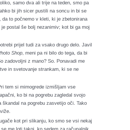
toliko, samo dva ali trije na teden, smo pa
hko bi jih sicer pustili na soncu in bi se
da to počnemo v kleti, ki je zbetonirana
 je postal še bolj nezanimiv; kot bi ga moj
trebi prijel tudi za vsako drugo delo. Javil
hoto Shop
, meni pa ni bilo do tega, da bi
? So zadovoljni z mano? So. Ponavadi me
itve in svetovanje strankam, ki se ne
Pri tem si mimogrede izmišljam vse
napačni, ko bi na pogrebu zagledal svojo
a škandal na pogrebu zasvetijo oči. Tako
viže.
rugače kot pri slikanju, ko smo se vsi nekaj
ki se me loti takoj, ko sedem za računalnik.