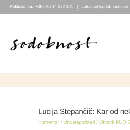
Pokličite nas:
+386 (0) 14 372 101
|
zalozba@sodobnost.com
Skip
to
content
Lucija Stepančič: Kar od ne
Komentar
/
Uncategorized
/ Objavil
KUD So