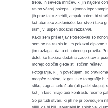
treba, in seveda mrličev, ki jih najdem obr
ravno včeraj pokopali izjemno lepo vampirko.
jih prav tako znebili, ampak potem bi str
kot atomsko zaklonišče, ker stvori tako gro
sumljivi uspeh dodatno razbarval.
Kako sem prišel tja? Potrebovali so honorar
sem se na razpis in jim pokazal diplomo z 
jim razlagal, da tu ni nobenega pravila. 
doleti še kakšna dodatna zadolžitev s podr
morejo odločiti glede stilističnih rešitev.
Fotografije, ki jih povečujem, so pravilo
mogoče zaplete, iz gasilske fotografije bi
sliko, zagnal celo štalo (ali padel skupaj
kot jih fascinirajo tudi kontrasti, recimo 
So pa tudi stvari, ki jih ne pripovedujem n
silili, da bi bili ustvarjalni in sploh veli