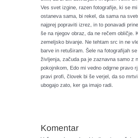
Ves svet izgine, razen fotografije, ki se m
ostaneva sama, bi rekel, da sama na svetu
najprej popraviti izrez, in to ponavadi prin
še na njegov obraz, da ne rečem obličje. 
zemeljsko bivanje. Ne tehtam src in ne vle
barve in retuširam. Šele na fotografijah s
življenja, začuda pa je zaznavna samo z n
pokojnikom, Edo mi vedno odgrne pravo rju
pravi profi, človek bi še verjel, da so mrtv
ubogajo zato, ker ga imajo radi.
Komentar