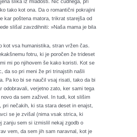
njena slika iz mladosti. Nič čudnega, pri
anko tako kot ona. Da o romantični pokrajini
e kar poštena matora, trikrat starejša od
ede slišal zavzdihniti: »Naša mama je bila
ko kot vsa humanistika, stran vržen čas.
kakšnemu fotru, ki je poročen že trideset
ami mi po njihovem še kako koristi. Kot se
da so pri meni že pri trinajstih našli
Pa ko bi se naučil vsaj risati, tako da bi
ar odobravali, verjetno zato, ker sami tega
 novo da sem zaživel. In tudi, kot slišim
ri nečakih, ki sta stara deset in enajst,
ci se je zvišal (nima vsak strica, ki
 zanju sem si izmislil nekaj zgodb o
prav vem, da sem jih sam naravnal, kot je