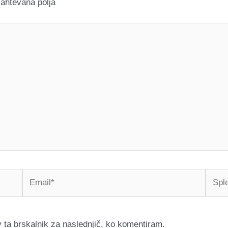
ahtevana polja
Email*
Splet
stran
v ta brskalnik za naslednjič, ko komentiram.