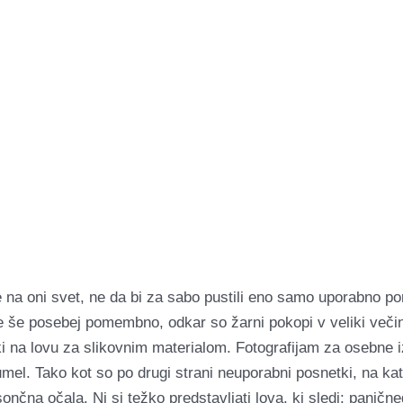
e na oni svet, ne da bi za sabo pustili eno samo uporabno por
je še posebej pomembno, odkar so žarni pokopi v veliki veči
i na lovu za slikovnim materialom. Fotografijam za osebne i
zumel. Tako kot so po drugi strani neuporabni posnetki, na kat
nčna očala. Ni si težko predstavljati lova, ki sledi: panične