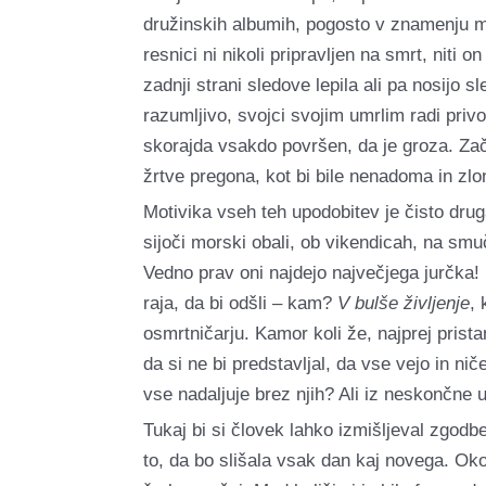
družinskih albumih, pogosto v znamenju me
resnici ni nikoli pripravljen na smrt, niti o
zadnji strani sledove lepila ali pa nosijo 
razumljivo, svojci svojim umrlim radi privo
skorajda vsakdo površen, da je groza. Zač
žrtve pregona, kot bi bile nenadoma in zl
Motivika vseh teh upodobitev je čisto druga 
sijoči morski obali, ob vikendicah, na smuč
Vedno prav oni najdejo največjega jurčka! N
raja, da bi odšli – kam?
V bulše življenje
, 
osmrtničarju. Kamor koli že, najprej prist
da si ne bi predstavljal, da vse vejo in n
vse nadaljuje brez njih? Ali iz neskončne u
Tukaj bi si človek lahko izmišljeval zgodb
to, da bo slišala vsak dan kaj novega. Oko