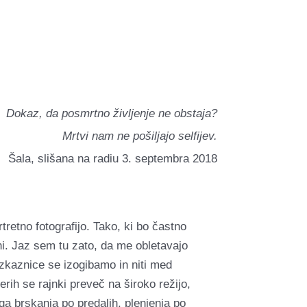
Dokaz, da posmrtno življenje ne obstaja?
Mrtvi nam ne pošiljajo selfijev.
Šala, slišana na radiu 3. septembra 2018
tretno fotografijo. Tako, ki bo častno
ni. Jaz sem tu zato, da me obletavajo
zkaznice se izogibamo in niti med
erih se rajnki preveč na široko režijo,
ga brskanja po predalih, plenjenja po