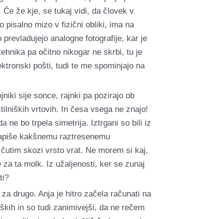
Če že kje, se tukaj vidi, da človek v
jo pisalno mizo v fizični obliki, ima na
prevladujejo analogne fotografije, kar je
ehnika pa očitno nikogar ne skrbi, tu je
ktronski pošti, tudi te me spominjajo na
jniki sije sonce, rajnki pa pozirajo ob
tilniških vrtovih. In česa vsega ne znajo!
ne bo trpela simetrija. Iztrgani so bili iz
zapiše kakšnemu raztresenemu
 čutim skozi vrsto vrat. Ne morem si kaj,
 za ta molk. Iz užaljenosti, ker se zunaj
ti?
za drugo. Anja je hitro začela računati na
ških in so tudi zanimivejši, da ne rečem