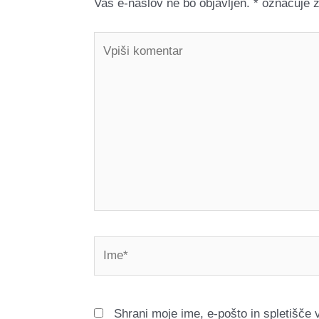
Vaš e-naslov ne bo objavljen.
*
označuje z
Vpiši
komentar
Ime*
Shrani moje ime, e-pošto in spletišče 