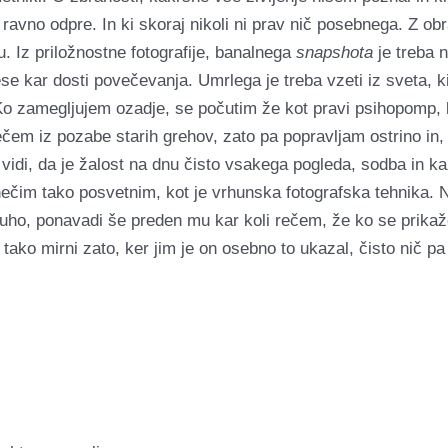
i ravno odpre. In ki skoraj nikoli ni prav nič posebnega. Z ob
. Iz priložnostne fotografije, banalnega
snapshota
je treba n
ese kar dosti povečevanja. Umrlega je treba vzeti iz sveta, ki
Ko zamegljujem ozadje, se počutim že kot pravi psihopomp, 
čem iz pozabe starih grehov, zato pa popravljam ostrino in, 
e vidi, da je žalost na dnu čisto vsakega pogleda, sodba in 
ečim tako posvetnim, kot je vrhunska fotografska tehnika. 
ho, ponavadi še preden mu kar koli rečem, že ko se prikaže
i tako mirni zato, ker jim je on osebno to ukazal, čisto nič pa 