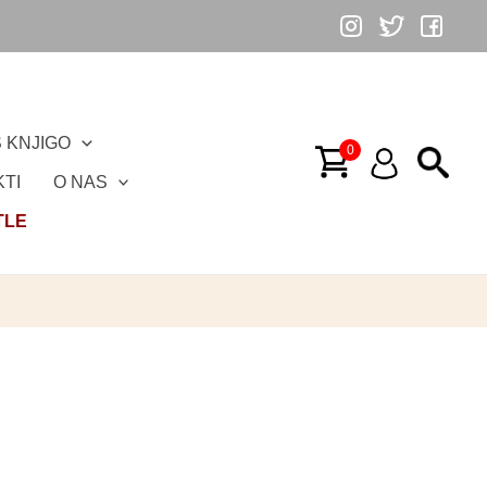
 KNJIGO
TI
O NAS
TLE