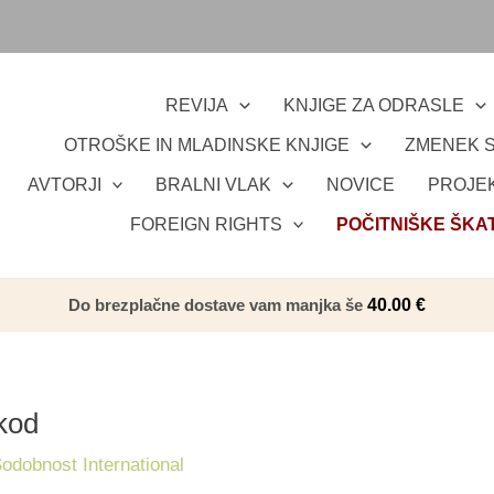
REVIJA
KNJIGE ZA ODRASLE
OTROŠKE IN MLADINSKE KNJIGE
ZMENEK S
AVTORJI
BRALNI VLAK
NOVICE
PROJEK
FOREIGN RIGHTS
POČITNIŠKE ŠKA
Do brezplačne dostave vam manjka še
40.00
€
kod
dobnost International