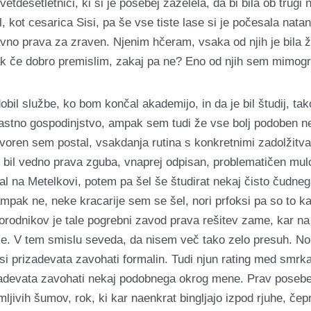
vetdesetletnici, ki si je posebej zaželela, da bi bila ob trugi 
agal, kot cesarica Sisi, pa še vse tiste lase si je počesala nat
ravno prava za zraven. Njenim hčeram, vsaka od njih je bila ž
ak če dobro premislim, zakaj pa ne? Eno od njih sem mimogr
obil službe, ko bom končal akademijo, in da je bil študij, ta
lastno gospodinjstvo, ampak sem tudi že vse bolj podoben ne
ovoren sem postal, vsakdanja rutina s konkretnimi zadolžitv
 bil vedno prava zguba, vnaprej odpisan, problematičen mulc, 
 na Metelkovi, potem pa šel še študirat nekaj čisto čudnega. 
 ampak ne, neke kracarije sem se šel, nori prfoksi pa so to k
sorodnikov je tale pogrebni zavod prava rešitev zame, kar na
se. V tem smislu seveda, da nisem več tako zelo presuh. No, p
i prizadevata zavohati formalin. Tudi njun rating med smrkav
izadevata zavohati nekaj podobnega okrog mene. Prav posebej
ljivih šumov, rok, ki kar naenkrat bingljajo izpod rjuhe, če