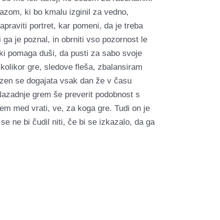
razom, ki bo kmalu izginil za vedno,
apraviti portret, kar pomeni, da je treba
 ga je poznal, in obrniti vso pozornost le
ki pomaga duši, da pusti za sabo svoje
kolikor gre, sledove fleša, zbalansiram
kazen se dogajata vsak dan že v času
Nazadnje grem še preverit podobnost s
m med vrati, ve, za koga gre. Tudi on je
se ne bi čudil niti, če bi se izkazalo, da ga