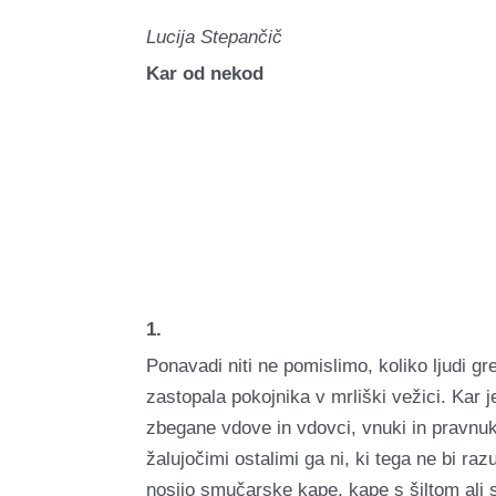
Lucija Stepančič
Kar od nekod
1.
Ponavadi niti ne pomislimo, koliko ljudi gr
zastopala pokojnika v mrliški vežici. Kar 
zbegane vdove in vdovci, vnuki in pravnuk
žalujočimi ostalimi ga ni, ki tega ne bi ra
nosijo smučarske kape, kape s šiltom ali so