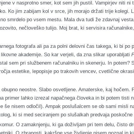
njene v nasprotno smer, kot sem jih pustil. Vampirjev niti ni 
 Ko jim zabijam kol v srce, jih morajo držati trije kolegi. La
ašno smrdelo po vsem mestu. Mala dva tudi že zdavnaj vesta, 
zovito, nečloveško tulijo. Moj brat, ki servisira računalnike,
nega fotografa ali pa za polni delovni čas takega, ki bi po po
likovne akademije. So kar verjeli, da zna slikar uporabljati
P
Pristal sem pri službenem računalniku in skenerju. In potem
očja estetike, lepopisje po trakovih vencev, cvetlične okras
ma obupno neostre. Slabo osvetljene. Amaterske, kaj hočem. 
 na primer lahko izrezal napačnega človeka in bi potem tisti 
, se še nisem odločil). Ampak poslušalcem se ob sami misli n
patolog, ki si med seciranjem po slušalkah predvaja poskočne 
ikomur. O zamaknjenju, ki ga doživljam pri tem delu, čisto d
ki umetniki. O zbranosti, kakršne vse življenje nisem poznal in 