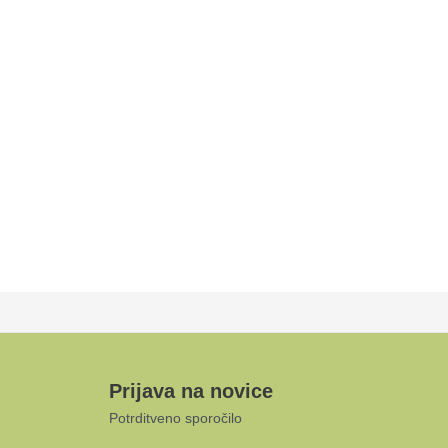
Prijava na novice
Potrditveno sporočilo