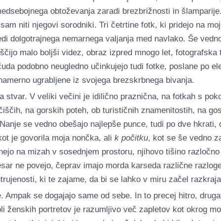
dsebojnega obtoževanja zaradi brezbrižnosti in šlamparije. 
n sam niti njegovi sorodniki. Tri četrtine fotk, ki pridejo na mo
sledi dolgotrajnega nemarnega valjanja med navlako. Še vedno 
ščijo malo boljši videz, obraz izpred mnogo let, fotografska t
uda podobno neugledno učinkujejo tudi fotke, poslane po ele
onamerno ugrabljene iz svojega brezskrbnega bivanja.
stvar. V veliki večini je idilično praznična, na fotkah s poko
iščih, na gorskih poteh, ob turističnih znamenitostih, na gos
anje se vedno obešajo najlepše punce, tudi po dve hkrati, da 
kot je govorila moja nončka, ali
k počitku
, kot se še vedno 
anejo na mizah v sosednjem prostoru, njihovo tišino razločno
ičesar ne povejo, čeprav imajo morda karseda različne razloge
trujenosti, ki te zajame, da bi se lahko v miru začel razkraja
e. Ampak se dogajajo same od sebe. In to precej hitro, druga 
li ženskih portretov je razumljivo več zapletov kot okrog mo