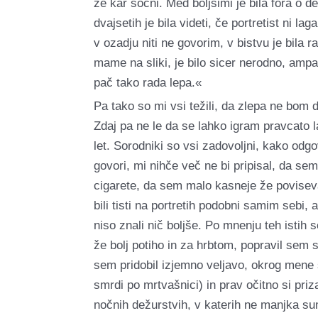
že kar sočni. Med boljšimi je bila fora o de
dvajsetih je bila videti, če portretist ni l
v ozadju niti ne govorim, v bistvu je bila 
mame na sliki, je bilo sicer nerodno, amp
pač tako rada lepa.«
Pa tako so mi vsi težili, da zlepa ne bom d
Zdaj pa ne le da se lahko igram pravcato 
let. Sorodniki so vsi zadovoljni, kako odg
govori, mi nihče več ne bi pripisal, da sem
cigarete, da sem malo kasneje že poviseval
bili tisti na portretih podobni samim sebi,
niso znali nič boljše. Po mnenju teh istih 
že bolj potiho in za hrbtom, popravil sem 
sem pridobil izjemno veljavo, okrog mene s
smrdi po mrtvašnici) in prav očitno si pr
nočnih dežurstvih, v katerih ne manjka sum