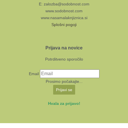
E: zalozba@sodobnost.com
www.sodobnost.com
www.nasamalaknjiznica.si
Splošni pogoji
Prijava na novice
Potrditveno sporočilo
Email
Prosimo počakajte...
Prijavi se
Hvala za prijavo!