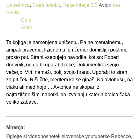
Uspešnica
,
Srednješolci
,
Tretje triletje OŠ
Avtor:
Keri
Smith
Opis
Avtor
Ta knjiga je namenjena uničenju. Pa ne mentalnemu,
ampak pravemu, fizičnemu, pri čemer domišljiji pustimo
prosto pot. Strani vsebujejo navodila, kot so: Poberi
dnevnik, ne da bi uporabil roke; Dokumentiraj svojo
večerjo. Vtri, namaži, polij svojo hrano. Uporabi to stran
za prtiček; Riši črte, medtem ko se gibaš. Na avtobusu, na
vlaku ali med hojo … Avtorica ne skopari z
najrazličnejšimi napotki, ob izvajanju katerih bralca čaka
veliko zabave.
Mnenja:
Oglejte si videoposnetek slovenske youtuberke Rebecce,