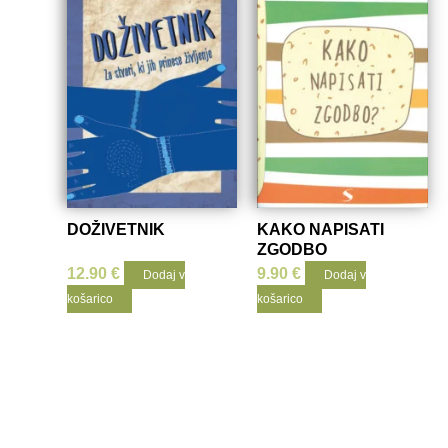
DOŽIVETNIK
KAKO NAPISATI
ZGODBO
12.90
€
9.90
€
Dodaj v
Dodaj v
košarico
košarico