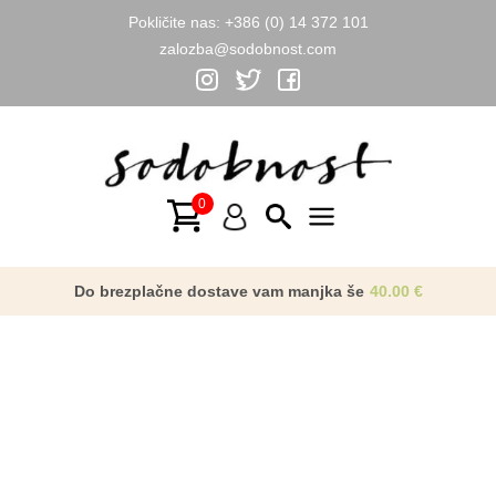
Pokličite nas:
+386 (0) 14 372 101
zalozba@sodobnost.com
Skip
to
USPEŠNICA
content
Main
Menu
Do brezplačne dostave vam manjka še
40.00
€