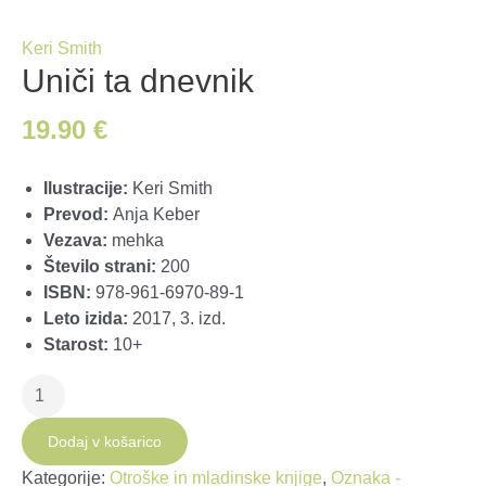
Keri Smith
Uniči ta dnevnik
19.90
€
Ilustracije:
Keri Smith
Prevod:
Anja Keber
Vezava:
mehka
Število strani:
200
ISBN:
978-961-6970-89-1
Leto izida:
2017, 3. izd.
Starost:
10+
Uniči
ta
dnevnik
Dodaj v košarico
količina
Kategorije:
Otroške in mladinske knjige
,
Oznaka -