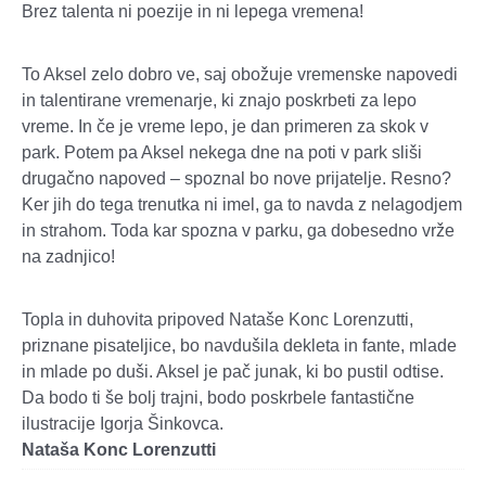
Brez talenta ni poezije in ni lepega vremena!
To Aksel zelo dobro ve, saj obožuje vremenske napovedi
in talentirane vremenarje, ki znajo poskrbeti za lepo
vreme. In če je vreme lepo, je dan primeren za skok v
park. Potem pa Aksel nekega dne na poti v park sliši
drugačno napoved – spoznal bo nove prijatelje. Resno?
Ker jih do tega trenutka ni imel, ga to navda z nelagodjem
in strahom. Toda kar spozna v parku, ga dobesedno vrže
na zadnjico!
Topla in duhovita pripoved Nataše Konc Lorenzutti,
priznane pisateljice, bo navdušila dekleta in fante, mlade
in mlade po duši. Aksel je pač junak, ki bo pustil odtise.
Da bodo ti še bolj trajni, bodo poskrbele fantastične
ilustracije Igorja Šinkovca.
Nataša Konc Lorenzutti