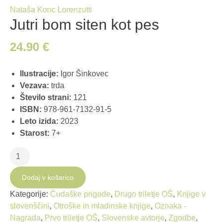
Nataša Konc Lorenzutti
Jutri bom siten kot pes
24.90
€
Ilustracije:
Igor Šinkovec
Vezava:
trda
Število strani:
121
ISBN:
978-961-7132-91-5
Leto izida:
2023
Starost:
7+
Jutri
bom
siten
Dodaj v košarico
kot
Kategorije:
Čudaške prigode
,
Drugo triletje OŠ
,
Knjige v
pes
slovenščini
,
Otroške in mladinske knjige
,
Oznaka -
količina
Nagrada
,
Prvo triletje OŠ
,
Slovenske avtorje
,
Zgodbe
,