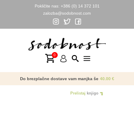
Pokličite nas:
+386 (0) 14 372 101
zalozba@sodobnost.com
Skip
to
NAGRADA
content
Main
Menu
Do brezplačne dostave vam manjka še
40.00
€
Prelistaj
knjigo