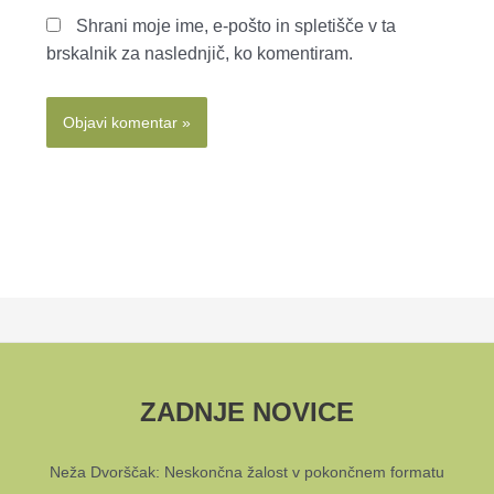
Shrani moje ime, e-pošto in spletišče v ta
brskalnik za naslednjič, ko komentiram.
ZADNJE NOVICE
Neža Dvorščak: Neskončna žalost v pokončnem formatu