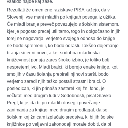
vsakdo najde kaj zase.
Rezultati že omenjene raziskave PISA kažejo, da v
Sloveniji vse manj mladih po knjigah posega iz užitka.
Če mladi branje preveč povezujejo s šolskim sistemom,
kjer je pogosto precej utilitarno, togo in dolgočasno in jih
torej ne nagovarja, verjetno svojega odnosa do knjige
ne bodo spremenili, ko bodo odrasli. Takšno dojemanje
branja
sicer
ni novo, a ker sodobna mladinska
književnost ponuja zares široko izbiro, je toliko bolj
nesprejemljivo. Mladi bralci, ki berejo enake knjige, kot
smo jih v času šolanja prebirali njihovi starši, bodo
verjetno zaradi njih težko postali strastni bralci.
O
posledicah, ki jih
prinaša zastarel knjižni fon
d
, je
večkrat, med drugim tudi v Sodobnosti, pisal Slavko
Pregl, ki je
, da bi pri mladih dosegli povečanje
zanimanja za knjigo, med drugim predlagal, da se
šolskim knjižnicam izplačajo sredstva, ki bi jih šolske
knjižnice po veljavni zakonodaji morale dobiti, da bi