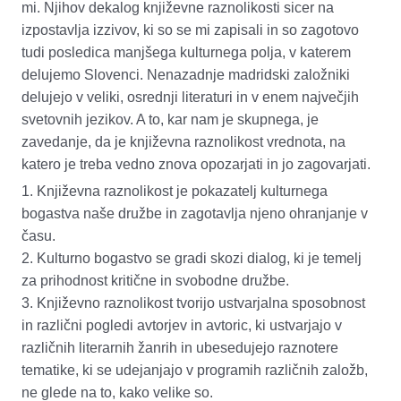
mi. Njihov dekalog književne raznolikosti sicer na
izpostavlja izzivov, ki so se mi zapisali in so zagotovo
tudi posledica
manjšega kulturnega polja, v katerem
delujemo
Slovenci
.
Nenazadnje
madridski založniki
delujejo v veliki, osrednji literaturi in
v
enem največjih
svetovnih jezikov. A to, kar nam je skupnega, je
zavedanje, da je književna raznolikost vrednota, na
katero je treba vedno znova opozarjati in jo zagovarjati.
1.
Književna raznolikost je pokazatelj kulturnega
bogastva naše družbe in zagotavlja njeno ohranjanje v
času.
2.
Kulturno bogastvo se gradi skozi dialog, ki je temelj
za prihodnost kritične in svobodne družbe.
3.
Književno raznolikost tvorijo ustvarjalna sposobnost
in različni pogledi avtorjev in avtoric, ki ustvarjajo v
različnih literarnih žanrih in ubesedujejo raznotere
tematike, ki se udejanjajo v programih različnih založb,
ne glede na to, kako velike so.