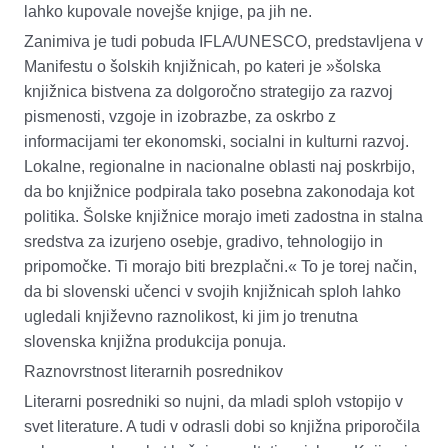
lahko kupovale novejše knjige, pa jih ne.
Zanimiva je tudi pobuda IFLA/UNESCO, predstavljena v
Manifestu o šolskih knjižnicah
, po kateri je »šolska
knjižnica bistvena za dolgoročno strategijo za razvoj
pismenosti, vzgoje in izobrazbe, za oskrbo z
informacijami ter ekonomski, socialni in kulturni razvoj.
Lokalne, regionalne in nacionalne oblasti naj poskrbijo,
da bo knjižnice podpirala tako posebna zakonodaja kot
politika. Šolske knjižnice morajo imeti zadostna in stalna
sredstva za izurjeno osebje, gradivo, tehnologijo in
pripomočke. Ti morajo biti brezplačni.« To je torej način,
da bi slovenski učenci v svojih knjižnicah sploh lahko
ugledali književno raznolikost, ki jim jo trenutna
slovenska knjižna produkcija ponuja.
Raznovrstnost literarnih posrednikov
Literarni posredniki so nujni, da mladi sploh vstopijo v
svet literature. A tudi v odrasli dobi so knjižna priporočila