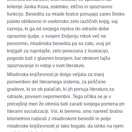
kriterije Janka Kosa,
estetsko, etično in spoznavno
funkcijo. Besedila za mlade bralce ponujajo zares široko
paleto oblikovno in vsebinsko zelo različnih knjig, saj
razvoja, ki ga od svojega rojstva do odrasle dobe
opravimo ljudje, v svojem življenju nikoli več ne
ponovimo, mladinska besedila pa so zato
,
vsaj pri
knjigah za najmlajše, zelo povezana z ilustracijo,
pogosto tudi z glasnim branjem, kar otrokom lajša
spoznavanje in vstop v svet literature.
Mladinska književnost je dolgo veljala za manj
pomemben del literarnega sistema, za peščene
gradove, ki so ob palačah, ki jih ponuja literatura za
odrasle
,
povsem nepomembni. Tega očitka se je v
precejšnji meri že otresla tudi zaradi svojega pomena pri
literarni socializaciji. Vsi, ki beremo, smo
namreč bralno
kilometrino nabirali z mladinskimi besedili in polje
mladinske književnosti je tako bogato, da lahko
na
njem