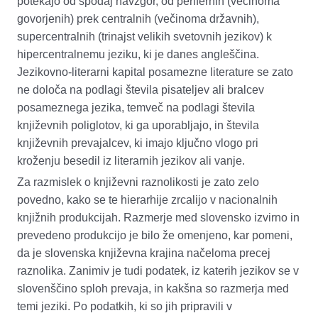
potekajo od spodaj navzgor, od perifernih (večinoma
govorjenih) prek centralnih (večinoma državnih),
supercentralnih
(trinajst velikih svetovnih jezikov) k
hipercentralnemu
jeziku, ki je danes angleščina.
Jezikovno-literarni kapital posamezne literature se zato
ne določa na podlagi števila pisateljev ali bralcev
posameznega jezika, temveč na podlagi števila
književnih
poliglotov, ki ga uporabljajo, in števila
književnih prevajalcev, ki imajo ključno vlogo pri
kroženju besedil iz literarnih jezikov ali vanje.
Za razmislek o književni raznolikosti je zato zelo
povedno, kako se te hierarhije zrcalijo v nacionalnih
knjižnih produkcijah. Razmerje med slovensko izvirno in
prevedeno produkcijo je bilo že omenjeno, kar pomeni,
da je slovenska književna krajina načeloma precej
raznolika. Zanimiv je tudi podatek, iz katerih jezikov se v
slovenščino sploh prevaja, in kakšna so razmerja med
temi jeziki. Po podatkih, ki so jih pripravili v