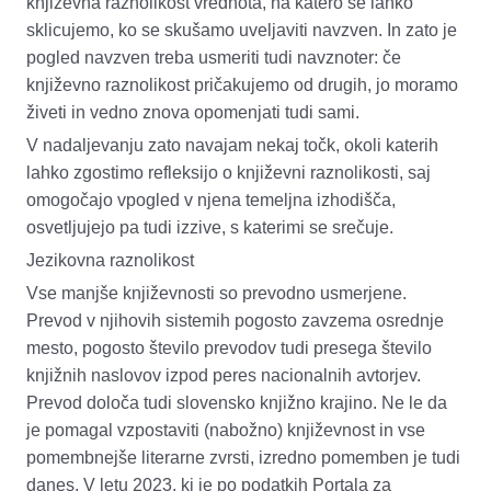
književna raznolikost vrednota, na katero se lahko
sklicujemo, ko se skušamo uveljaviti navzven. In zato je
pogled navzven treba usmeriti tudi navznoter: če
književno raznolikost
pričakujemo od drugi
h
, jo moramo
živeti in vedno znova
opomenjati
tudi sami
.
V nadaljevanju zato navajam nekaj točk, okoli katerih
lahko zgostimo refleksijo o književni raznolikosti, saj
omogočajo vpogled v njena temeljna izhodišča
,
osvetljujejo
pa tudi izzive, s katerimi se srečuje.
Jezikovna raznolikost
Vse manjše književnosti so prevodno usmerjene.
Prevod v njihovih sistemih pogosto zavzema osrednje
mesto, pogosto število prevodov tudi presega število
knjižnih naslovov izpod peres nacionalnih avtorjev.
Prevod določa tudi slovensko knjižno krajino. Ne le da
je pomagal vzpostaviti (nabožno) književnost in vse
pomembnejše literarne zvrsti, izredno pomemben je tudi
danes. V letu 2023, ki je po podatkih Portala za