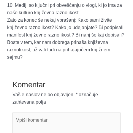
10.
Mediji so ključni pri obveščanju o vlogi, ki jo ima za
našo kulturo književna raznolikost.
Zato za konec še nekaj vprašanj:
K
ako sami živite
književno raznolikost? Kako jo udejanjate? Bi podpisali
manifest književne raznolikosti? Bi nanj še kaj dopisali?
Boste v tem, kar nam dobrega prinaša književna
raznolikost
,
uživali tudi na prihajajočem knjižnem
sejmu?
Komentar
Vaš e-naslov ne bo objavljen.
*
označuje
zahtevana polja
Vpiši
komentar