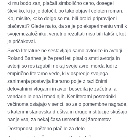
ki mu bodo zanj plačali simbolično ceno
,
dosegel
številko, ki jo je določil, bo tako objavil celoten roman.
Kaj mislite, kako dolgo so mu bili bralci pripravljeni
plačevati?
Glede na to, da
se je po eksperimentu vrnil k
svoj
emu
založnik
u
, verjetno rezultati niso bili takšni, kot
je pričakoval.
Sveta literature ne sestavljajo samo avtorice in avtorji.
Roland Barthes je že pred leti pisal o smrti avtorja in
avtorji so res izgubili nekaj svoje avre, morda tudi z
empirično literarno vedo, ki v ospredje svojega
zanimanja postavlja literarno polje z različnimi
delovalnimi
vlogami in avtor besedila je začetna, a
vendarle le ena izmed njih. Ker literarni posredniki
večinoma ostajajo v senci, so zelo pomembne nagrade,
s katerimi stanovska društva in druge institucije skušajo
nanje vsaj za nekaj časa usmeriti soj žarometov.
Dostopnost, pošteno plačilo za delo