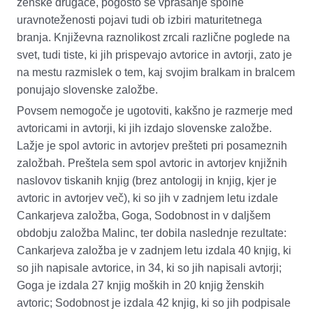
ženske drugače
, pogosto se vprašanje spolne
uravnoteženosti pojavi tudi ob izbiri maturitetnega
branja. Književna raznolikost zrcali različne poglede na
svet, tudi tiste, ki jih prispevajo avtorice in avtorji, zato je
na mestu razmislek o tem, kaj svojim bralkam in bralcem
ponujajo slovenske založbe.
Povsem nemogoče je ugotoviti, kakšno je razmerje med
avtoricami in avtorji, ki jih izdajo slovenske založbe.
Lažje je spol avtoric in avtorjev prešteti pri posameznih
založbah. Preštela sem spol avtoric in avtorjev knjižnih
naslovov tiskanih knjig (brez antologij in knjig, kjer je
avtoric in avtorjev več), ki so jih v zadnjem letu izdale
Cankarjeva založba, Goga, Sodobnost in v daljšem
obdobju založba
Malinc
,
ter
dobila naslednje rezultate:
Cankarjeva založba je v zadnjem letu izdala 40 knjig, ki
so jih napisale avtorice
,
in 34, ki so jih napisali avtorji;
Goga je izdala 27
knjig
moških in 20
knjig
ženskih
avtoric; Sodobnost je izdala 42
knjig
, ki so jih podpisale