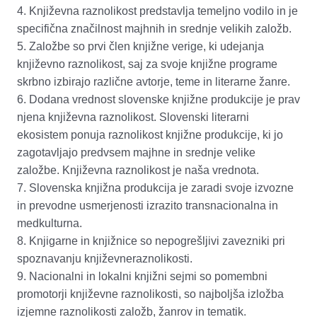
4.
Književna raznolikost predstavlja temeljno vodilo in je
specifična značilnost majhnih in srednje velikih založb.
5.
Založbe so prvi člen knjižne verige, ki udejanja
književno raznolikost, saj za svoje knjižne programe
skrbno izbirajo različne avtorje, teme in literarne žanre.
6.
Dodana vrednost slovenske knjižne produkcije je prav
njena književna raznolikost. Slovenski literarni
ekosistem ponuja raznolikost knjižne produkcije, ki jo
zagotavljajo predvsem majhne in srednje velike
založbe. Književna raznolikost je naša vrednota.
7.
Slovenska knjižna produkcija je zaradi svoje izvozne
in prevodne usmerjenosti izrazito transnacionalna in
medkulturna.
8.
Knjigarne in knjižnice so nepogrešljivi zavezniki pri
spoznavanju književn
e
raznolikost
i
.
9.
Nacionalni in lokalni knjižni sejmi so pomembni
promotorji književne raznolikosti, so najboljša izložba
izjemne raznolikosti založb, žanrov in tematik.