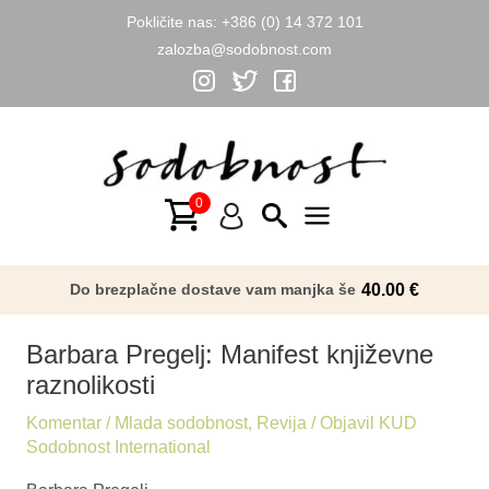
Pokličite nas:
+386 (0) 14 372 101
zalozba@sodobnost.com
Skip
to
content
Main
Menu
Do brezplačne dostave vam manjka še
40.00
€
Barbara Pregelj: Manifest književne
raznolikosti
Komentar
/
Mlada sodobnost
,
Revija
/ Objavil
KUD
Sodobnost International