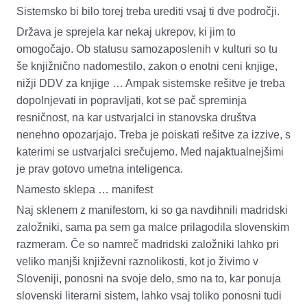
Sistemsko bi bilo torej treba urediti vsaj ti dve področji.
Država je sprejela kar nekaj ukrepov, ki jim to
omogočajo. Ob statusu samozaposlenih v kulturi so tu
še knjižnično nadomestilo, zakon o enotni ceni knjige,
nižji DDV za knjige … Ampak sistemske rešitve je treba
dopolnjevati in popravljati, kot se pač spreminja
resničnost, na kar ustvarjalci in stanovska društva
nenehno opozarjajo. Treba je poiskati rešitve za izzive, s
katerimi se ustvarjalci srečujemo. Med najaktualnejšimi
je prav gotovo umetna inteligenca.
Namesto sklepa … manifest
Naj sklenem z manifestom, ki s
o ga navdihnili
madridski
založniki
, sama pa sem
ga malce prilagodila slovenskim
razmeram. Če so namreč madridski založniki lahko pri
veliko manjši književni raznolikosti, kot jo živimo v
Sloveniji, ponosni na svoje delo, smo na to, kar ponuja
slovenski literarni sistem
, lahko
vsaj toliko ponosni tudi