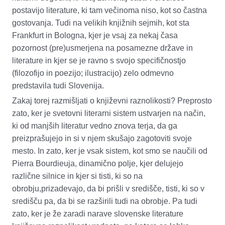
postavijo literature, ki t
am
večinoma niso, kot so častna
gostovanja. Tudi na velikih knjižnih sejmih, kot sta
Frankfurt in Bologna, kje
r
je vsaj za nekaj časa
pozornost (
pre
)usmerjena na posamezne države in
literature in kjer se je ravno s svojo specifičnostjo
(filozofijo in poezijo; ilustracijo) zelo odmevno
predstavila tudi Slovenija.
Zakaj torej razmišljati o književni raznolikosti? Preprosto
zato, ker je svetovni literarni sistem ustvarjen na način,
ki od manjših literatur vedno znova terja, da ga
preizprašujejo in si v njem skušajo zagotoviti svoje
mesto. In zato, ker je vsak sistem, kot smo se naučili od
Pierra Bourdieuja, dinamično polje, kjer delujejo
različne silnice in kjer si tisti, ki so na
obrobju
,
prizadevajo, da bi prišli v središče, tisti, ki so v
središču
pa
, da bi se razširili tudi na obrobje. Pa tudi
zato, ker je že zaradi narave slovenske literature