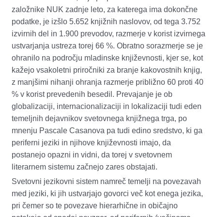
založnike NUK zadnje leto, za katerega ima dokončne
podatke, je izšlo 5.652 knjižnih naslovov, od tega 3.752
izvirnih del in 1.900 prevodov, razmerje v korist izvirnega
ustvarjanja ustreza torej 66 %.
Obratno sorazmerje se je
ohranilo na področju mladinske književnosti, kjer se, kot
kažejo vsakoletni priročniki za branje kakovostnih knjig,
z manjšimi nihanji ohranja razmerje
približno 60
proti
40
% v korist
prevedenih besedil.
Prevajanje je ob
globalizaciji, internacionalizaciji in lokalizaciji tudi eden
temeljnih dejavnikov svetovnega knjižnega trga, po
mnenju Pascale Casanova pa tudi edino sredstvo, ki ga
periferni jeziki in njihove književnosti imajo, da
postanejo opazni in vidni, da torej v svetovnem
literarnem sistemu začnejo zares obstajati.
Svetovni jezikovni sistem namreč temelji na povezavah
med jeziki, ki jih ustvarjajo govorci več kot enega jezika,
pri čemer so te povezave hierarhične in običajno