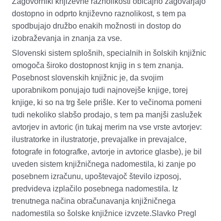
Zagovorniki književne raznolikosti običajno zagovarjajo
dostopno in odprto književno raznolikost, s tem pa
spodbujajo družbo enakih možnosti in dostop do
izobraževanj
a
in znanja za vse.
Slovenski sistem splošnih, specialnih in šolskih knjižnic
omogoča široko dostopnost knjig in s tem znanja.
Posebnost slovenskih knjižnic je, da svojim
uporabnikom ponujajo tudi
najnovejše knjige, torej
knjige, ki
so na trg šele pri
šle
. Ker to večinoma pomeni
tudi nekoliko slabšo prodajo
,
s tem
pa manjši
zaslužek
avtorjev in avtoric (in tukaj merim na vse vrste avtorjev:
ilustratorke in ilustratorje, prevajalke in prevajalce,
fotografe in fotografke, avtorje in avtorice glasbe), je bil
uveden sistem knjižničnega nadomestila, ki zanje po
posebnem izračunu, upošteva
joč
število izposoj,
predvideva izplačilo posebnega nadomestila.
Iz
trenutnega načina obračunavanja knjižničnega
nadomestila so šolske knjižnice izvzete.
Slavko Pregl