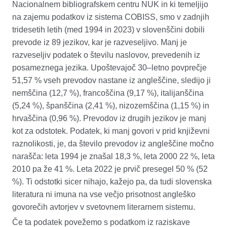
Nacionalnem bibliografskem centru NUK
in ki
temeljijo
na zajemu podatkov iz sistema COBISS, smo v zadnjih
tridesetih letih (med 1994 in 2023) v slovenščini dobili
prevode iz 89 jezikov, kar je razveseljivo. Manj je
razveseljiv podatek o številu naslovov, prevedenih iz
posameznega jezika. Upoštevajoč 30
–
letno povprečje
51,57 % vseh prevodov nastane iz angleščine, sledijo ji
nemščina (12,7 %), francoščina (9,17 %), italijanščina
(5
,
24 %), španščina (2,41 %), nizozemščina (1,15 %) in
hrvaščina (0
,
96 %). Prevodov iz
drugih
jezikov je manj
kot za odstotek. Podatek, ki manj govori v prid književni
raznolikosti
,
je, da število prevodov iz angleščine močno
narašča: leta 1994 je znašal 18,3 %, leta 2000 22 %, leta
2010 pa že 41 %. Leta 2022 je prvič presegel
50 %
(52
%). Ti odstotki sicer nihajo, kažejo pa, da tudi slovenska
literatura ni imuna na vse večjo prisotnost angleško
govorečih avtorjev v svetovnem literarnem sistemu.
Če ta podatek povežemo s podatkom iz raziskave