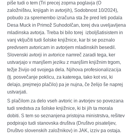
piše tudi o tem (Tri precej zoprna poglavja (O
založništvu, knjigah in avtorjih), Sodobnost 10/2024),
pobudo
za spremembo izračuna
sta že pred leti podala
Desa Muck in Primož Suhodolčan, torej dva uveljavljena
mladinska avtorja
. Treba bi bilo torej izboljšati
sistem in
vanj vključiti tudi šolske knjižnice, kar bi se poznalo
predvsem avtoricam in avtorjem mladinskih besedil.
Slovenski avtorji in avtorice namreč zaradi tega, ker
ustvarjajo v manjšem jeziku z manjšim knjižnim trgom,
težje živijo od svojega dela. Njihova profesionalizacija
(tj. posvečanje poklicu, za katerega, tako kot vsi, ki
delajo, prejmejo plačilo) pa je nujna, če želijo še naprej
ustvarjati.
S plačilom za delo vseh avtoric in avtorjev so povezana
tudi sredstva za šolske knjižnice, ki bi jih ta morala
dobiti. S tem so seznanjena pristojna ministrstva, rešitev
podpirajo tudi stanovska društva (Društvo pisateljev,
Društvo slovenskih založnikov) in JAK, izziv pa ostaja.