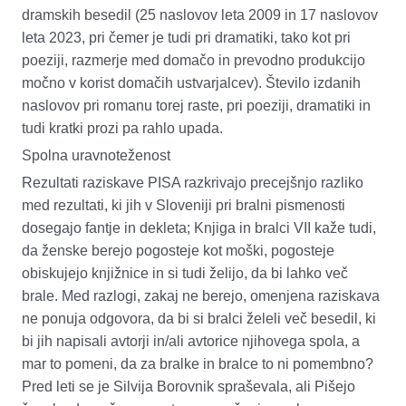
dramskih besedil (25 naslovov leta 2009 in 17 naslovov
leta 2023, pri čemer je tudi pri dramatiki, tako kot pri
poeziji, razmerje med domačo in prevodno produkcijo
močno v korist domačih ustvarjalcev). Število izdanih
naslovov pri romanu torej raste, pri poeziji, dramatiki in
tudi kratki prozi pa rahlo upada.
Spolna uravnoteženost
Rezultati raziskave PISA razkrivajo precejšnjo razliko
med rezultati, ki jih v Sloveniji pri bralni pismenosti
dosegajo fantje in dekleta;
Knjiga in bralci VII
kaže tudi,
da ženske berejo pogosteje kot moški, pogosteje
obiskujejo knjižnice in si tudi želijo, da bi lahko več
brale. Med razlogi, zakaj ne berejo,
omenjena
raziskava
ne ponuja odgovora, da bi si bralci želeli več besedil, ki
bi jih napisali avtorji in/ali avtorice njihovega spola, a
mar to pomeni, da za bralke in bralce to ni pomembno?
Pred leti se je Silvija Borovnik spraševala, ali
Pišejo