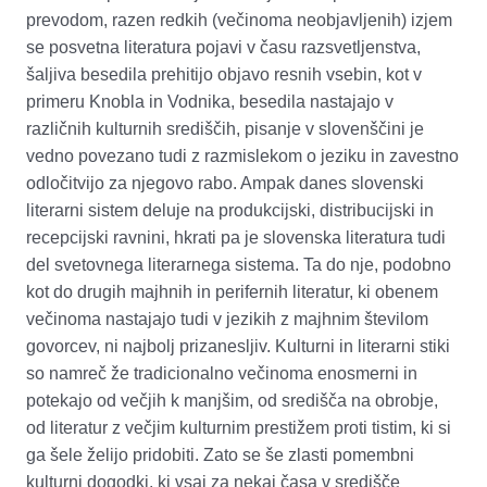
prevodom, razen redkih (večinoma neobjavljenih) izjem
se posvetna literatura pojavi v času razsvetljenstva,
šaljiva besedila prehitijo objavo resnih vsebin, kot v
primeru Knobla in Vodnika, besedila nastajajo v
različnih kulturnih središčih, pisanje v slovenščini je
vedno povezano tudi z razmislekom o jeziku in zavestno
odločitvijo za njegovo rabo. Ampak danes slovenski
literarni sistem deluje na produkcijski, distribucijski in
recepcijski ravnini
,
h
krati
pa
je slovenska literatura tudi
del svetovnega literarnega sistema. Ta do nje, podobno
kot do drugih majhnih in perifernih literatur, ki obenem
večinoma nastajajo tudi v jezikih z majhnim številom
govorcev, ni najbolj prizanesljiv. Kulturni in literarni stiki
so namreč že tradicionalno večinoma enosmerni in
potekajo od večjih k manjšim, od središča na obrobje,
od literatur z večjim kulturnim prestižem proti tistim, ki si
ga šele
želijo
pridobi
ti
. Zato se še zlasti pomembni
kulturni dogodki, ki vsaj za nekaj časa v središče