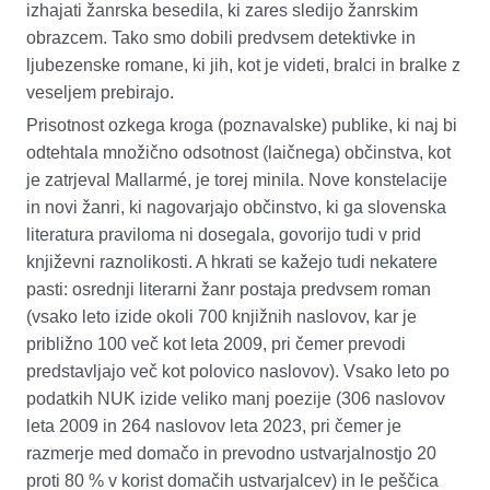
izhajati žanrska besedila, ki zares sledijo žanrskim
obrazcem. Tako smo dobili predvsem detektivke in
ljubezenske romane, ki jih, kot je videti, bralci in bralke z
veseljem prebirajo.
Prisotnost ozkega kroga (poznavalske) publike, ki naj bi
odtehtala množično odsotnost (laičnega) občinstva, kot
je zatrjeval Mallarmé, je torej minila. Nove konstelacije
in novi žanri, ki nagovarjajo občinstv
o
, ki
ga
slovenska
literatura praviloma ni dosegala, govorijo tudi v prid
književni raznolikosti. A hkrati
se
kažejo tudi nekatere
pasti: osrednji literarni žanr postaja predvsem roman
(vsako leto izide okoli 700 knjižnih naslovov, kar je
približno 100 več kot leta 2009, pri čemer prevodi
predstavljajo več kot polovico naslovov). Vsako leto po
podatkih NUK izide veliko manj poezije (306 naslovov
leta 2009 in 264 naslovov leta 2023, pri čemer je
razmerje med domačo in prevodno ustvarjalnostjo 20
proti 80
%
v korist domačih ustvarjalcev) in le peščica