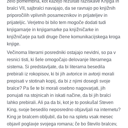
zelo pomembna, kot kažejo rezultati raziskave
Knjiga in
bralci VII
,
saj
bralci navajajo, da se ravnajo po knjižnih
priporočilih vplivnih posameznikov in prijateljev in
prijateljic. Verjetno bi bilo tem mogoče dodati tudi
knjigarnarje in
knjigarnarke
pa knjižničarke in
knjižničarje pa tudi druge člene komunikacijskega kroga
knjige.
Večinoma literarni posredniki ostajajo nevidni, so pa v
resnici tisti, ki šele omogočajo delovanje literarnega
sistema. Si predstavljate, da bi literarna besedila
prebirali iz rokopisov, ki bi jih avtorice in avtorji morali
prepisati v stotinah kopij, da bi z njimi dosegli svoje
bralce? Pa še te bi morali osebno nagovarjati, jih
ponujati na stojnicah in iskati načine, da bi jih bralci
lahko prebirali. Ali pa da bi, kot je to poskušal Steven
King, svoje besedilo neposredno objavljali na internetu?
King je bralcem obljubil, da bo na spletu vsak mesec
objavil poglavje svojega romana
;
če bo število bralcev,