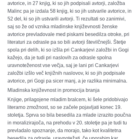
avtorice
,
in 27
knjig
, ki so jih podpisali avtorji, založba
Malinc
pa je izdala 58
knjig
, ki so jih ustvarile avtorice
,
in
52
del
, ki so jih ustvarili avtorji. Ti rezultati so zanimivi,
saj so že od vznika
mladinske književnosti
ženske
avtorice prevladovale med piskami besedil
za otroke
, pri
literaturi za odrasle pa so bili avtorji številčnejši. Štetje
spola pri
delih
, ki so izšl
a
pri Cankarjevi založbi in Gogi
kažejo, da je tudi pri naslovih za odrasle spolna
uravnoteženost vse večja, saj je
lani
pri Cankarjevi
založbi izšlo več knjižnih naslovov, ki so jih podpisale
avtorice, pri Gogi pa sicer manj, a je razlika minimalna.
Mladinska književnost in promocija branja
Knjige, prilagojene mladim bralcem, ki šele pridobivajo
literarno zmožnost, so se začele pojavljati konec 19.
stoletja. Sprva so bila besedila za mlade izrazito poučna
in moralizirajoča, na prehodu v 20. stoletje pa je tudi tu
prevladalo spoznanje, da morajo, tako kot kvalitetna
besedila za odrasle,
uravnotežati
, če uporabim kar