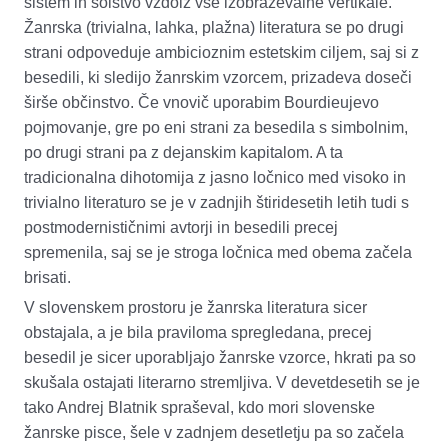
sistem in šolstvo vzdolž vse izobraževalne vertikale.
Žanrska (trivialna, lahka, plažna) literatura se po drugi
strani odpoveduje ambicioznim estetskim ciljem, saj si z
besedili, ki sledijo žanrskim vzorcem
,
prizadeva doseči
širše občinstvo. Če vnovič uporabim Bourdieujevo
pojmovanje, gre po eni strani za besedila s simbolnim,
po drugi strani pa z dejanskim kapitalom. A ta
tradicionalna dihotomija z jasno ločnico med visoko in
trivialno literaturo se je v zadnjih štiridesetih letih tudi s
postmodernističnimi avtorji in besedili precej
spremenila, saj se je stroga ločnica med obema začela
brisati.
V slovenskem prostoru je žanrska literatura sicer
obstajala, a je bila praviloma spregledana, precej
besedil je sicer uporabljajo žanrske vzorce, hkrati pa so
skušala ostajati literarno stremljiva. V devetdesetih se je
tako Andrej Blatnik spraševal, kdo mori slovenske
žanrske pisce
,
šele v zadnjem desetletju
pa
so začela