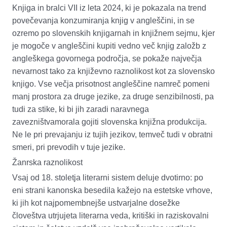
Knjiga in bralci VII
iz leta 2024, ki je pokazala na trend
povečevanja konzumiranja knjig v angleščini, in se
ozremo po slovenskih knjigarnah in knjižnem sejmu, kjer
je mogoče v angleščini kupiti vedno več knjig založb z
angleškega govornega področja, se pokaže največja
nevarnost tako za književno raznolikost kot za slovensko
knjigo. Vse večja prisotnost angleščine namreč pomeni
manj prostora za druge jezike, za druge senzibilnosti
,
pa
tudi za stike, ki bi jih zaradi naravnega
zavezništv
a
morala gojiti slovenska knjižna produkcija.
Ne le pri prevajanju iz tujih jezikov, temveč tudi v obratni
smeri, pri prevodih v tuje jezike.
Žanrska raznolikost
Vsaj od 18. stoletja literarni sistem deluje dvotirno: po
eni strani kanonska besedila kažejo na estetske vrhove,
ki jih kot najpomembnejše ustvarjalne dosežke
človeštva utrjujeta literarna veda, kritiški in raziskovalni