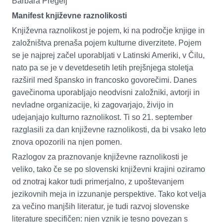
Barbara Pregelj
Manifest književne raznolikosti
Književna raznolikost je pojem, ki na področje knjige in
založništva prenaša pojem kulturne diverzitete.
Pojem
se je n
ajprej začel uporabljati v Latinski Ameriki, v Čilu,
nato pa se je v devetdesetih letih prejšnjega stoletja
razširil med špansko in francosko govorečimi.
D
anes
ga
večinoma uporabljajo neodvisni založniki, avtorji in
nevladne organizacije, ki zagovarjajo, živijo in
udejanjajo kulturno raznolikost. Ti so 21. september
razglasili za dan književne raznolikosti, da bi vsako leto
znova opozorili na njen pomen.
Razlogov za praznovanje
književne raznolikosti
je
veliko, tako če se po slovenski književni krajini oziramo
od znotraj kakor tudi primerjalno, z upoštevanjem
jezikovnih meja in
iz
zunanje perspektive. Tako kot velja
za večino manjših literatur, je tudi razvoj slovenske
literature specifičen: njen vznik je tesno povezan s