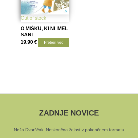
Out of stock
O MIŠKU, KI NI IMEL
SANI
19.90
€
Preberi več
ZADNJE NOVICE
Neža Dvorščak: Neskončna žalost v pokončnem formatu