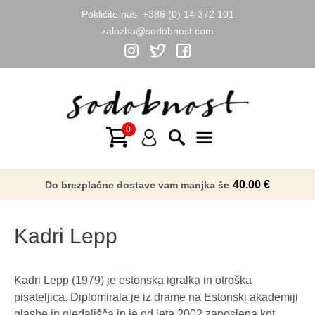
Pokličite nas:
+386 (0) 14 372 101
zalozba@sodobnost.com
Skip
to
content
Main
Menu
40.00
€
Do brezplačne dostave vam manjka še
Kadri Lepp
Kadri Lepp (1979) je estonska igralka in otroška
pisateljica. Diplomirala je iz drame na Estonski akademiji
glasbe in gledališča in je od leta 2002 zaposlena kot