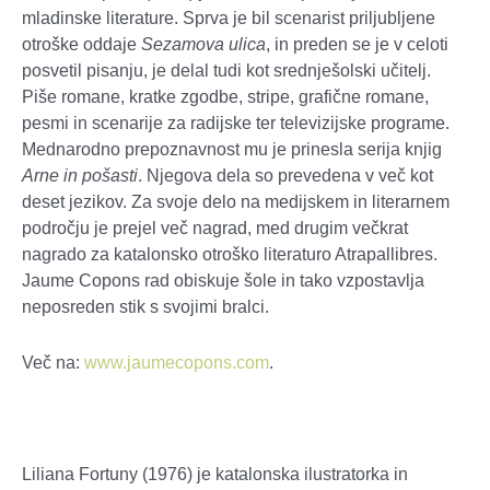
mladinske literature. Sprva je bil scenarist priljubljene
otroške oddaje
Sezamova ulica
, in preden se je v celoti
posvetil pisanju, je delal tudi kot srednješolski učitelj.
Piše romane, kratke zgodbe, stripe, grafične romane,
pesmi in scenarije za radijske ter televizijske programe.
Mednarodno prepoznavnost mu je prinesla serija knjig
Arne in pošasti
. Njegova dela so prevedena v več kot
deset jezikov. Za svoje delo na medijskem in literarnem
področju je prejel več nagrad, med drugim večkrat
nagrado
za katalonsko otroško literaturo
Atrapallibres.
Jaume Copons rad obiskuje šole in tako vzpostavlja
neposreden stik s svojimi bralci.
Več na:
www.jaumecopons.com
.
Liliana Fortuny (1976) je katalonska ilustratorka in