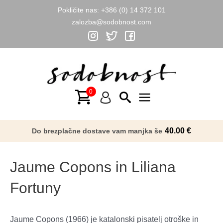
Pokličite nas:
+386 (0) 14 372 101
zalozba@sodobnost.com
Skip
to
content
Main
Menu
40.00
€
Do brezplačne dostave vam manjka še
Jaume Copons in Liliana
Fortuny
Jaume Copons (1966) je katalonski pisatelj otroške in