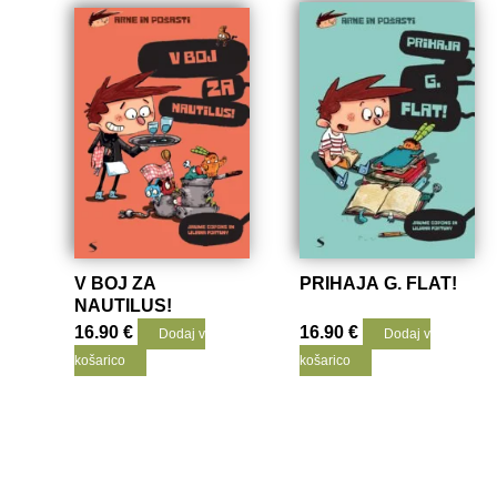
V BOJ ZA
PRIHAJA G. FLAT!
NAUTILUS!
16.90
€
16.90
€
Dodaj v
Dodaj v
košarico
košarico