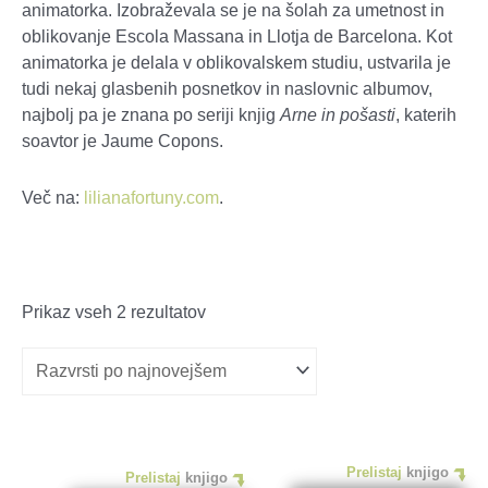
animatorka. Izobraževala se je na šolah za umetnost in
oblikovanje Escola Massana in Llotja de Barcelona. Kot
animatorka je delala v oblikovalskem studiu, ustvarila je
tudi nekaj glasbenih posnetkov in naslovnic albumov,
najbolj pa je znana po seriji knjig
Arne in pošasti
, katerih
soavtor je Jaume Copons.
Več na:
lilianafortuny.com
.
Razvrščeno
Prikaz vseh 2 rezultatov
po
datumu
Prelistaj
knjigo
Prelistaj
knjigo