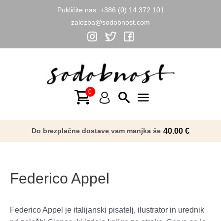
Pokličite nas:
+386 (0) 14 372 101
zalozba@sodobnost.com
Skip
to
content
Main
Menu
Do brezplačne dostave vam manjka še
40.00
€
Federico Appel
Federico Appel je italijanski pisatelj, ilustrator in urednik