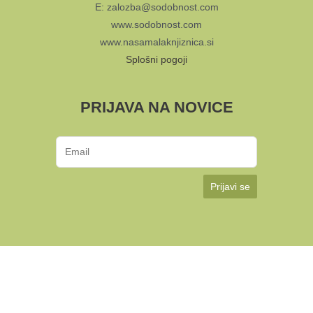
E: zalozba@sodobnost.com
www.sodobnost.com
www.nasamalaknjiznica.si
Splošni pogoji
PRIJAVA NA NOVICE
Prijavi se
KUD Sodobnost International 2024 | Avtorji:
Multimedija