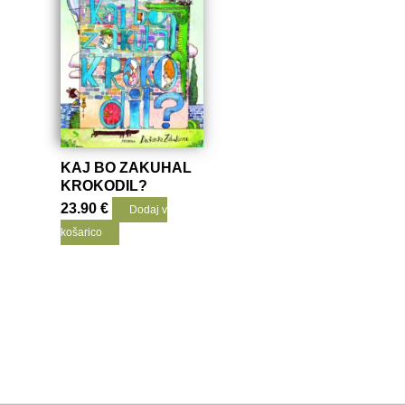
KAJ BO ZAKUHAL
KROKODIL?
23.90
€
Dodaj v
košarico