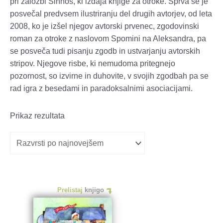
pri založbi Sinnos, ki izdaja knjige za otroke. Sprva se je
posvečal predvsem ilustriranju del drugih avtorjev, od leta
2008, ko je izšel njegov avtorski prvenec, zgodovinski
roman za otroke z naslovom Spomini na Aleksandra, pa
se posveča tudi pisanju zgodb in ustvarjanju avtorskih
stripov. Njegove risbe, ki nemudoma pritegnejo
pozornost, so izvirne in duhovite, v svojih zgodbah pa se
rad igra z besedami in paradoksalnimi asociacijami.
Prikaz rezultata
Prelistaj
knjigo