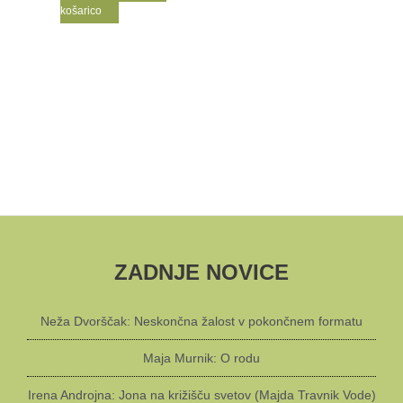
košarico
ZADNJE NOVICE
Neža Dvorščak: Neskončna žalost v pokončnem formatu
Maja Murnik: O rodu
Irena Androjna: Jona na križišču svetov (Majda Travnik Vode)