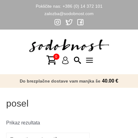
Pokličite nas:
+386 (0) 14 372 101
zalozba@sodobnost.com
Skip
to
content
Main
Menu
40.00
€
Do brezplačne dostave vam manjka še
posel
Prikaz rezultata