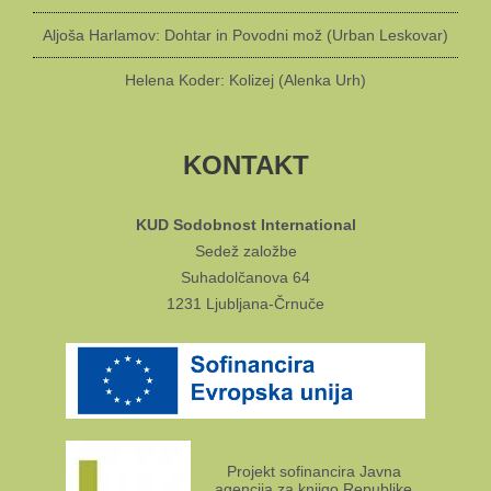
Aljoša Harlamov: Dohtar in Povodni mož (Urban Leskovar)
Helena Koder: Kolizej (Alenka Urh)
KONTAKT
KUD Sodobnost International
Sedež založbe
Suhadolčanova 64
1231 Ljubljana-Črnuče
Projekt sofinancira Javna
agencija za knjigo Republike