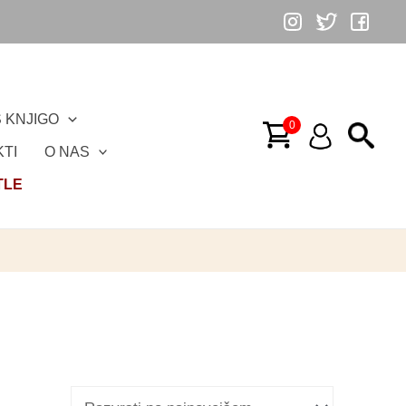
 KNJIGO
TI
O NAS
TLE