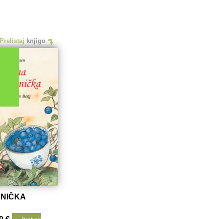
Prelistaj
knjigo
ENIČKA
irna
Trenutna