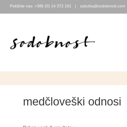
Pokličite nas:
+386 (0) 14 372 101
|
zalozba@sodobnost.com
Skip
to
content
medčloveški odnosi