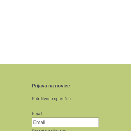
Prijava na novice
Potrditveno sporočilo
Email