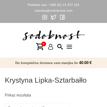
Pokličite nas:
+386 (0) 14 372 101
zalozba@sodobnost.com
Skip
to
content
Main
Menu
40.00
€
Do brezplačne dostave vam manjka še
Krystyna Lipka-Sztarbałło
Prikaz rezultata