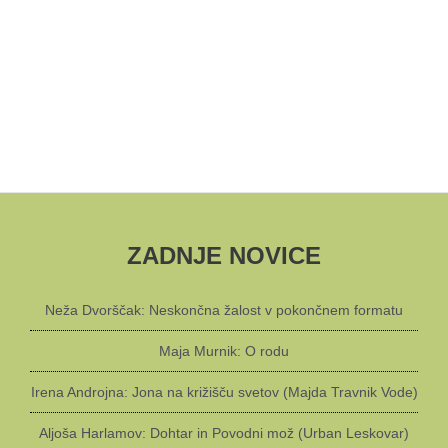
ZADNJE NOVICE
Neža Dvorščak: Neskončna žalost v pokončnem formatu
Maja Murnik: O rodu
Irena Androjna: Jona na križišču svetov (Majda Travnik Vode)
Aljoša Harlamov: Dohtar in Povodni mož (Urban Leskovar)