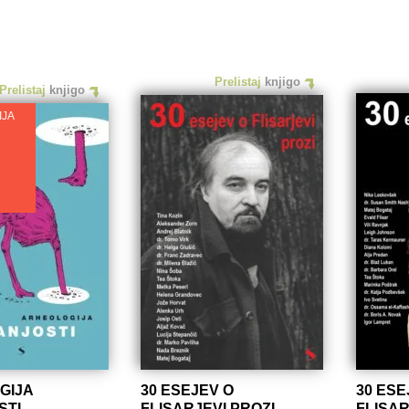
Prelistaj
knjigo
Prelistaj
knjigo
IJA
GIJA
30 ESEJEV O
30 ESE
STI
FLISARJEVI PROZI
FLISAR