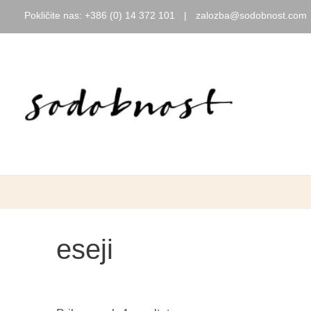
Pokličite nas:
+386 (0) 14 372 101
|
zalozba@sodobnost.com
Skip
to
content
eseji