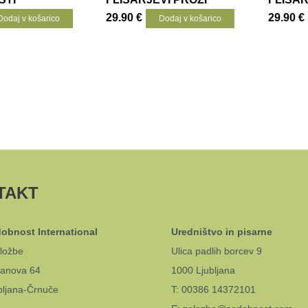
29.90
€
29.90
€
Dodaj v košarico
Dodaj v košarico
TAKT
obnost International
Uredništvo in pisarne
ložbe
Ulica padlih borcev 9
anova 64
1000 Ljubljana
bljana-Črnuče
T: 00386 14372101