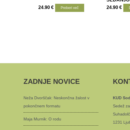
24.90
€
24.90
€
Preberi več
ZADNJE NOVICE
KON
Neža Dvorščak: Neskončna žalost v
KUD Sod
pokončnem formatu
Sedež za
Suhadolč
Maja Murnik: O rodu
1231 Lju