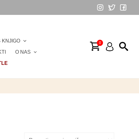
 KNJIGO
TI
O NAS
TLE