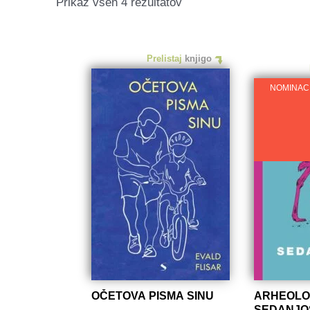
Razvrščeno
Prikaz vseh 4 rezultatov
po
datumu
Prelistaj
knjigo
NOMINAC
OČETOVA PISMA SINU
ARHEOLO
SEDANJO