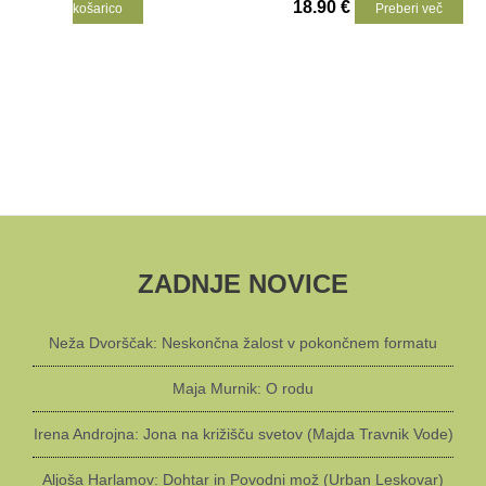
18.90
€
košarico
Preberi več
ZADNJE NOVICE
Neža Dvorščak: Neskončna žalost v pokončnem formatu
Maja Murnik: O rodu
Irena Androjna: Jona na križišču svetov (Majda Travnik Vode)
Aljoša Harlamov: Dohtar in Povodni mož (Urban Leskovar)