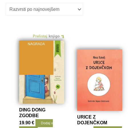
po
datumu
Prelistaj
knjigo
NAGRADA
DING DONG
ZGODBE
URICE Z
19.90
€
DOJENČKOM
Dodaj v