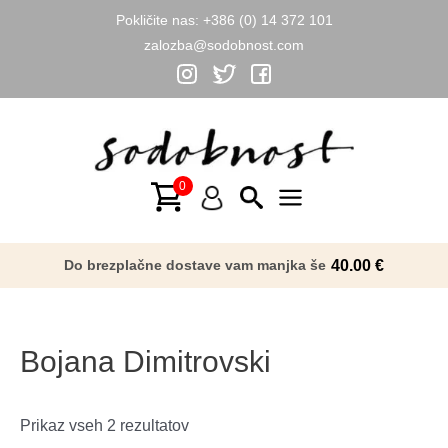
Pokličite nas:
+386 (0) 14 372 101
zalozba@sodobnost.com
Skip
to
content
Main
Menu
Do brezplačne dostave vam manjka še
40.00
€
Bojana Dimitrovski
Razvrščeno
Prikaz vseh 2 rezultatov