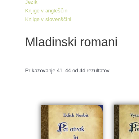
Jezik
Knjige v angleščini
Knjige v slovenščini
Mladinski romani
Razvrščeno
Prikazovanje 41–44 od 44 rezultatov
po
datumu