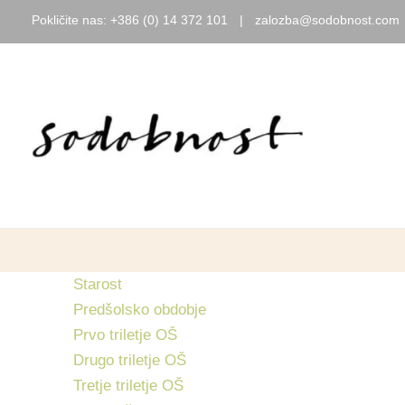
Pokličite nas:
+386 (0) 14 372 101
|
zalozba@sodobnost.com
Skip
to
content
Starost
Predšolsko obdobje
Prvo triletje OŠ
Drugo triletje OŠ
Tretje triletje OŠ