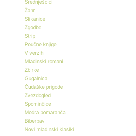
Srednješolci
Žanr
Slikanice
Zgodbe
Strip
Poučne knjige
V verzih
Mladinski romani
Zbirke
Gugalnica
Čudaške prigode
Zvezdogled
Spominčice
Modra pomaranča
Biberbav
Novi mladinski klasiki