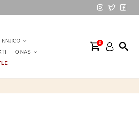
 KNJIGO
TI
O NAS
TLE