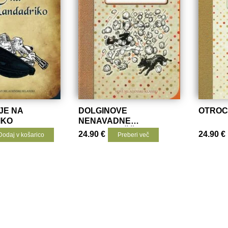
JE NA
DOLGINOVE
OTROCI 
IKO
NENAVADNE
PUSTOLOVŠČINE
24.90
€
24.90
€
Dodaj v košarico
Preberi več