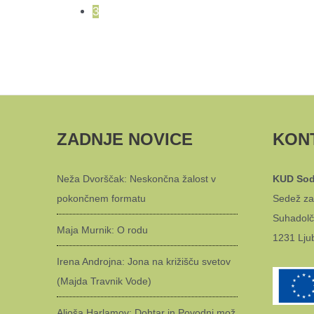
3
ZADNJE NOVICE
KON
Neža Dvorščak: Neskončna žalost v
KUD Sod
pokončnem formatu
Sedež za
Suhadolč
Maja Murnik: O rodu
1231 Lju
Irena Androjna: Jona na križišču svetov
(Majda Travnik Vode)
Aljoša Harlamov: Dohtar in Povodni mož