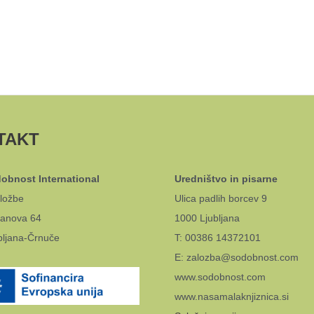
TAKT
obnost International
Uredništvo in pisarne
ložbe
Ulica padlih borcev 9
anova 64
1000 Ljubljana
bljana-Črnuče
T: 00386 14372101
E: zalozba@sodobnost.com
www.sodobnost.com
www.nasamalaknjiznica.si