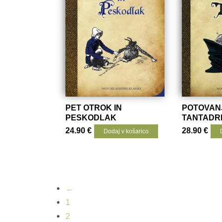
PET OTROK IN
POTOVAN
PESKODLAK
TANTADR
24.90
€
28.90
€
Dodaj v košarico
←
1
2