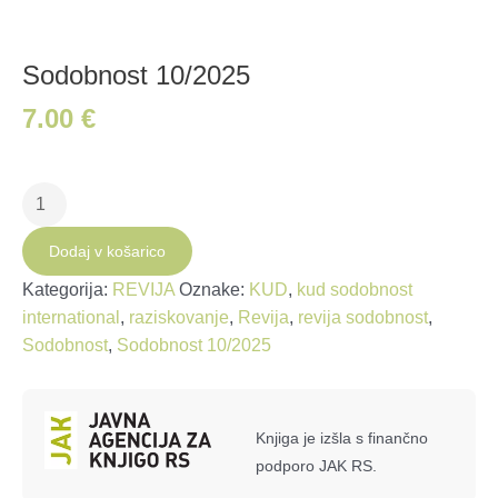
Sodobnost 10/2025
7.00
€
Sodobnost
10/2025
količina
Dodaj v košarico
Kategorija:
REVIJA
Oznake:
KUD
,
kud sodobnost
international
,
raziskovanje
,
Revija
,
revija sodobnost
,
Sodobnost
,
Sodobnost 10/2025
Knjiga je izšla s finančno
podporo JAK RS.