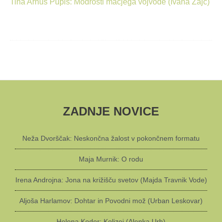
Tina Arnuš Pupis: Modrosti mačjega vojvode (Ivana Zajc)
ZADNJE NOVICE
Neža Dvorščak: Neskončna žalost v pokončnem formatu
Maja Murnik: O rodu
Irena Androjna: Jona na križišču svetov (Majda Travnik Vode)
Aljoša Harlamov: Dohtar in Povodni mož (Urban Leskovar)
Helena Koder: Kolizej (Alenka Urh)