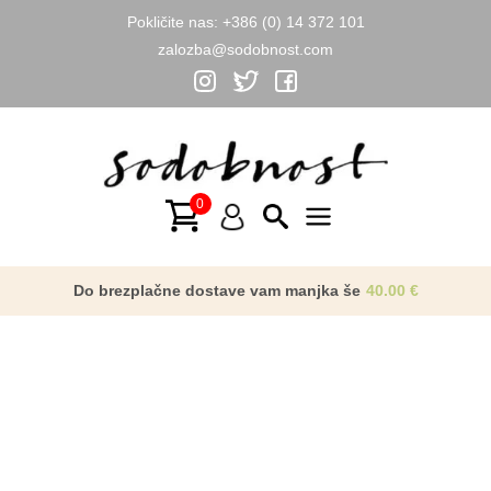
Pokličite nas:
+386 (0) 14 372 101
zalozba@sodobnost.com
Skip
to
content
Main
Menu
Do brezplačne dostave vam manjka še
40.00
€