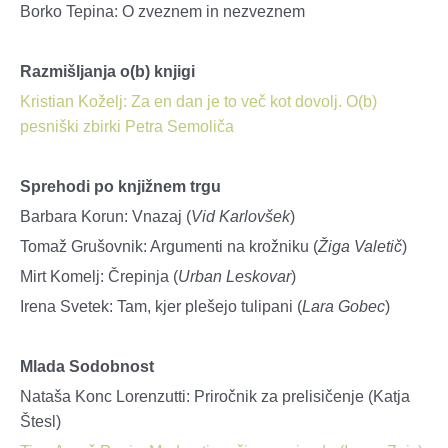
Borko Tepina: O zveznem in nezveznem
Razmišljanja o(b) knjigi
Kristian Koželj: Za en dan je to več kot dovolj. O(b)
pesniški zbirki Petra Semoliča
Sprehodi po knjižnem trgu
Barbara Korun: Vnazaj (
Vid Karlovšek
)
Tomaž Grušovnik: Argumenti na krožniku (
Žiga Valetič
)
Mirt Komelj: Črepinja (
Urban Leskovar
)
Irena Svetek: Tam, kjer plešejo tulipani (
Lara Gobec
)
Mlada Sodobnost
Nataša Konc Lorenzutti: Priročnik za prelisičenje (Katja
Štesl)