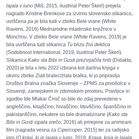
lajala v luno
(Miš, 2015, ilustriral Peter Škerl) prejela
nagrado Kristine Brenkove za izvirno slovensko slikanico,
uvrščena pa je bila tudi v zbirko Bele vrane (White
Ravens, 2016) Mednarodne mladinske knjižnice v
Münchnu. V zbirko Bele vrane (White Ravens, 2019) je
bila uvrščena tudi slikanica
Tu blizu živi deklica
(Sodobnost International, 2019, ilustriral Peter Škerl).
Slikanica
Kako sta Bibi in Gusti prezvijačila hrib
(Didakta,
2020) je bila v letu 2022 izbrana kot darilna knjiga v
okviru zbirke Zlati bralec/zlata bralka, ki jo pripravlja
Društvo Bralna značka Slovenije – ZPMS za prvošolce v
Sloveniji, zamejskem in zdomskem prostoru. Pravljice in
zgodbe Ide Mlakar Črnič so bile do zdaj prevedene v
angleščino, kitajščino, hrvaščino, litovščino, španščino in
pakistanščino, nekatere so bile dramatizirane (
Kako sta
Bibi in Gusti sipala srečo
, 2016) ali prirejene za animirani
film (nagrada vesna za
Cipercoper
, 2015) ter za radijsko
igro (
O kravi, ki je lajala v luno
, 2018,
Krava, koja je lajala