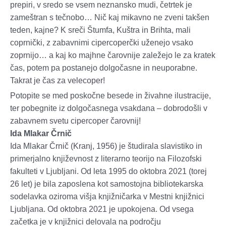
prepiri, v sredo se vsem neznansko mudi, četrtek je
zameštran s tečnobo… Nič kaj mikavno ne zveni takšen
teden, kajne? K sreči Štumfa, Kuštra in Brihta, mali
coprnički, z zabavnimi cipercoperčki uženejo vsako
zoprnijo… a kaj ko majhne čarovnije zaležejo le za kratek
čas, potem pa postanejo dolgočasne in neuporabne.
Takrat je čas za velecoper!
Potopite se med poskočne besede in živahne ilustracije,
ter pobegnite iz dolgočasnega vsakdana – dobrodošli v
zabavnem svetu cipercoper čarovnij!
Ida Mlakar Črnič
Ida Mlakar Črnič (Kranj, 1956) je študirala slavistiko in
primerjalno književnost z literarno teorijo na Filozofski
fakulteti v Ljubljani. Od leta 1995 do oktobra 2021 (torej
26 let) je bila zaposlena kot samostojna bibliotekarska
sodelavka oziroma višja knjižničarka v Mestni knjižnici
Ljubljana. Od oktobra 2021 je upokojena. Od vsega
začetka je v knjižnici delovala na področju