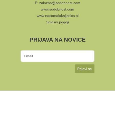
E: zalozba@sodobnost.com
www.sodobnost.com
www.nasamalaknjiznica.si
Splošni pogoji
PRIJAVA NA NOVICE
Prijavi se
KUD Sodobnost International 2024 | Avtorji:
Multimedija