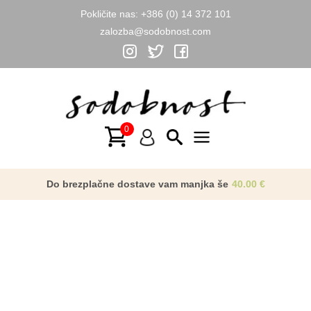
Pokličite nas:
+386 (0) 14 372 101
zalozba@sodobnost.com
Skip
to
content
Main
Menu
Do brezplačne dostave vam manjka še
40.00
€