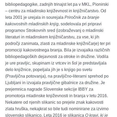
bibliopedagogike, zadnjih trinajst let pa v MKL, Pionirski
– centru za mladinsko književnost in knjižničarstvo. Od
leta 2001 je urejala in sourejala
Priročnik za branje
kakovostnih mladinskih knjig
, sodelovala pri pripravi
programov Strokovnih sred (izobraževanj o mladinski
literaturi in mladinskem knjižničarstvu, za vse, ki jih
področji zanimata, zlasti za mladinske knjižničarje) ter pri
promociji kakovostnega branja. Bila je izvajalka različnih
bibliopedagoških dejavnosti za otroke in družine. Vodila
je ure pravljic, skupinam iz vrtcev in šol je predstavljala
delo knjižnice, popeljala jih je s knjigo po svetu
(Pravljična potovanja), na pravljično-literarni sprehod po
Ljubljani in izvajala pravljične gibalnice za družine. Je
prejemnica nagrade Slovenske sekcije IBBY za
promotorja mladinske književnosti in branja v letu 2016.
Nekatere od njenih slikanic so prejele znak kakovosti
zlata hruška, nekajkrat so bile tudi nominirane za izvirno
slovensko slikanico. Leta 2016 je slikanica
O kravi, ki je