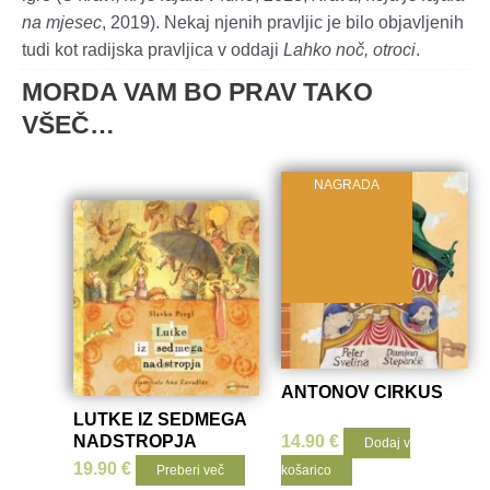
na mjesec
, 2019). Nekaj njenih pravljic je bilo objavljenih
tudi kot radijska pravljica v oddaji
Lahko noč, otroci
.
MORDA VAM BO PRAV TAKO
VŠEČ…
NAGRADA
ANTONOV CIRKUS
LUTKE IZ SEDMEGA
NADSTROPJA
14.90
€
Dodaj v
19.90
€
Preberi več
košarico