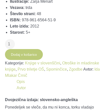
Ilustracije:
Zarja Menart
Vezava:
trda
Število strani:
48
ISBN:
978-961-6564-51-9
Leto izida:
2012
Starost:
5+
Cipercoperček
količina
Dodaj v košarico
Kategorije:
Knjige v slovenščini
,
Otroške in mladinske
knjige
,
Prvo triletje OŠ
,
Spominčice
,
Zgodbe
Avtor:
Ida
Mlakar Črnič
Opis
Avtor
Dvojezična izdaja: slovensko-angleška
Ponedeljek se vleče, da mu ni konca, torku vladajo