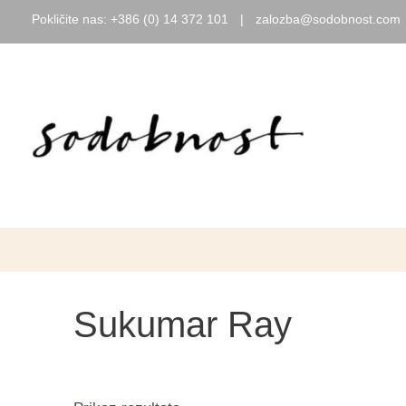
Pokličite nas:
+386 (0) 14 372 101
|
zalozba@sodobnost.com
Skip
to
content
Sukumar Ray