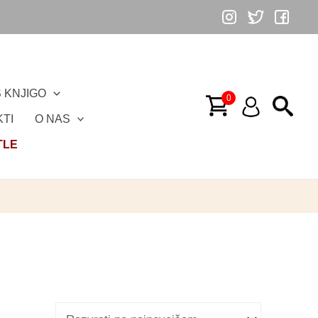
 KNJIGO
TI
O NAS
TLE