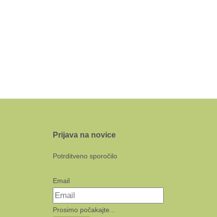
Prijava na novice
Potrditveno sporočilo
Email
Prosimo počakajte...