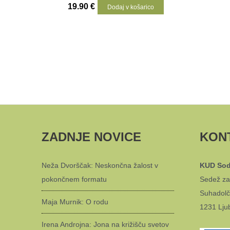
19.90
€
Dodaj v košarico
ZADNJE NOVICE
KON
Neža Dvorščak: Neskončna žalost v
KUD Sod
pokončnem formatu
Sedež za
Suhadolč
Maja Murnik: O rodu
1231 Lju
Irena Androjna: Jona na križišču svetov