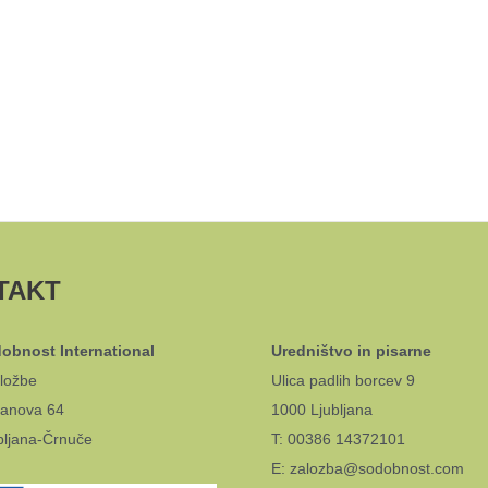
TAKT
obnost International
Uredništvo in pisarne
ložbe
Ulica padlih borcev 9
anova 64
1000 Ljubljana
bljana-Črnuče
T: 00386 14372101
E: zalozba@sodobnost.com