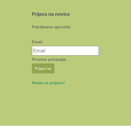
Prijava na novice
Potrditveno sporočilo
Email
Prosimo počakajte...
Prijavi se
Hvala za prijavo!