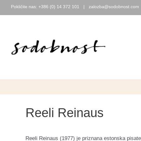
Pokličite nas:
+386 (0) 14 372 101
|
zalozba@sodobnost.com
Skip
to
content
Reeli Reinaus
Reeli Reinaus (1977) je priznana estonska pisatelji