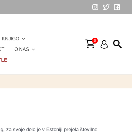
 KNJIGO
TI
O NAS
TLE
, za svoje delo je v Estoniji prejela številne