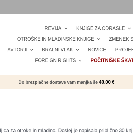
REVIJA
KNJIGE ZA ODRASLE
OTROŠKE IN MLADINSKE KNJIGE
ZMENEK S
AVTORJI
BRALNI VLAK
NOVICE
PROJEK
FOREIGN RIGHTS
POČITNIŠKE ŠKA
Do brezplačne dostave vam manjka še
40.00
€
ca za otroke in mladino. Doslej je napisala približno 30 knjig