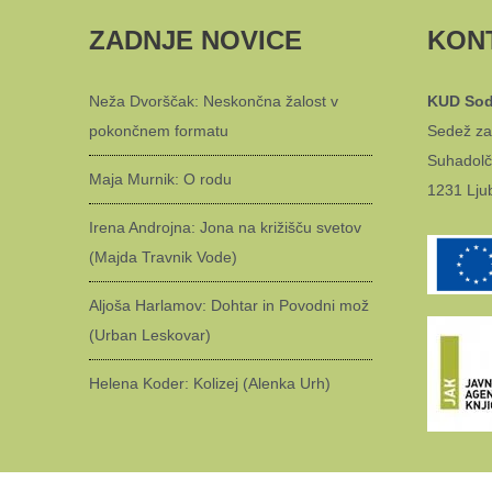
ZADNJE NOVICE
KON
Neža Dvorščak: Neskončna žalost v
KUD Sod
pokončnem formatu
Sedež za
Suhadolč
Maja Murnik: O rodu
1231 Lju
Irena Androjna: Jona na križišču svetov
(Majda Travnik Vode)
Aljoša Harlamov: Dohtar in Povodni mož
(Urban Leskovar)
Helena Koder: Kolizej (Alenka Urh)