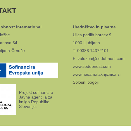
TAKT
obnost International
Uredništvo in pisarne
ložbe
Ulica padlih borcev 9
anova 64
1000 Ljubljana
bljana-Črnuče
T: 00386 14372101
E: zalozba@sodobnost.com
www.sodobnost.com
www.nasamalaknjiznica.si
Splošni pogoji
Projekt sofinancira
Javna agencija za
knjigo Republike
Slovenije.