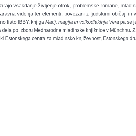
izirajo vsakdanje življenje otrok, problemske romane, mladin
aravna videnja ter elementi, povezani z ljudskimi običaji in 
no listo
IBBY
, knjiga
Marij, magija in volkodlakinja Vera
pa se je
a dela po izboru Mednarodne mladinske knjižnice v Münchnu. Za š
niki Estonskega centra za mladinsko književnost, Estonskega dr