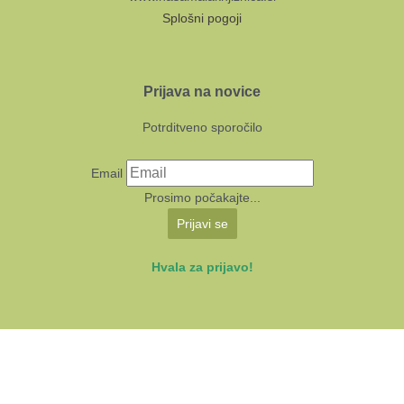
Splošni pogoji
Prijava na novice
Potrditveno sporočilo
Email
Prosimo počakajte...
Prijavi se
Hvala za prijavo!
KUD Sodobnost International 2024 | Avtorji:
Multimedija