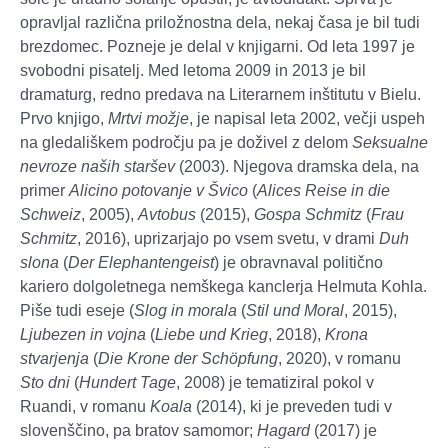
opravljal različna priložnostna dela, nekaj časa je bil tudi
brezdomec. Pozneje je delal v knjigarni. Od leta 1997 je
svobodni pisatelj. Med letoma 2009 in 2013 je bil
dramaturg, redno predava na Literarnem inštitutu v Bielu.
Prvo knjigo,
Mrtvi možje
, je napisal leta 2002, večji uspeh
na gledališkem področju pa je doživel z delom
Seksualne
nevroze naših staršev
(2003). Njegova dramska dela, na
primer
Alicino potovanje v Švico
(
Alices Reise in die
Schweiz
, 2005),
Avtobus
(2015),
Gospa Schmitz
(
Frau
Schmitz
, 2016), uprizarjajo po vsem svetu, v drami
Duh
slona
(
Der Elephantengeist
) je obravnaval politično
kariero dolgoletnega nemškega kanclerja Helmuta Kohla.
Piše tudi eseje (
Slog in morala
(
Stil und Moral
, 2015),
Ljubezen in vojna
(
Liebe und Krieg
, 2018),
Krona
stvarjenja
(
Die Krone der Schöpfung
, 2020), v romanu
Sto dni
(
Hundert Tage
, 2008) je tematiziral pokol v
Ruandi, v romanu
Koala
(2014), ki je preveden tudi v
slovenščino, pa bratov samomor;
Hagard
(2017) je