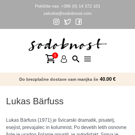
Pokličite nas:
+386 (0) 14 372 101
zalozba@sodobnost.com
Skip
to
content
Main
Menu
40.00
€
Do brezplačne dostave vam manjka še
Lukas Bärfuss
Lukas Bärfuss (1971) je švicarski dramatik, pisatelj,
esejist, prevajalec in kolumnist. Po devetih letih osnovne
šole je uradno šolanje opustil, je avtodidakt. Sprva je