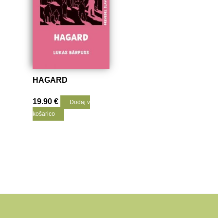
HAGARD
19.90
€
Dodaj v
košarico