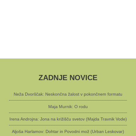
ZADNJE NOVICE
Neža Dvorščak: Neskončna žalost v pokončnem formatu
Maja Murnik: O rodu
Irena Androjna: Jona na križišču svetov (Majda Travnik Vode)
Aljoša Harlamov: Dohtar in Povodni mož (Urban Leskovar)