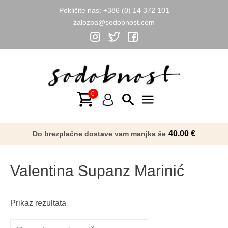
Pokličite nas:
+386 (0) 14 372 101
zalozba@sodobnost.com
Skip
to
content
Main
Menu
40.00
€
Do brezplačne dostave vam manjka še
Valentina Supanz Marinić
Prikaz rezultata