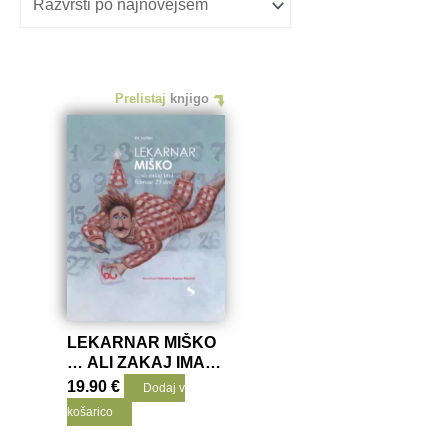
Prelistaj
knjigo
LEKARNAR MIŠKO
… ALI ZAKAJ IMA
FEBRUAR 29 DNI
19.90
€
Dodaj v
košarico