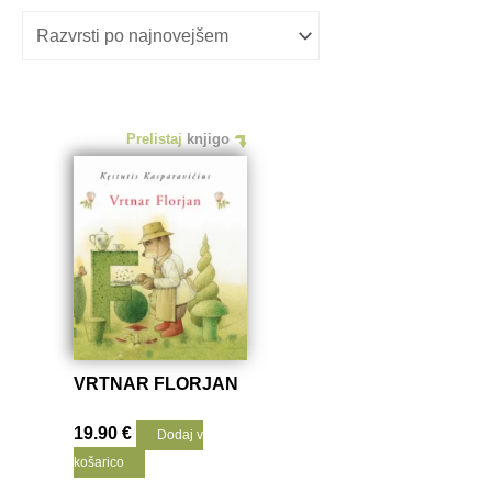
Prelistaj
knjigo
VRTNAR FLORJAN
19.90
€
Dodaj v
košarico