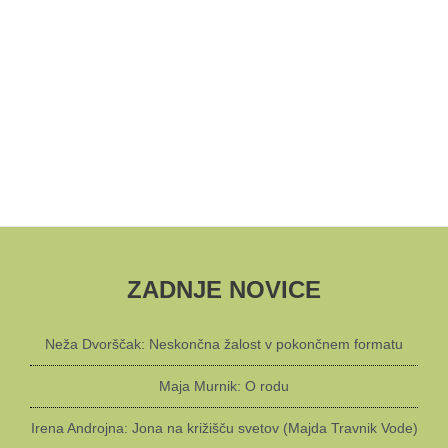
ZADNJE NOVICE
Neža Dvorščak: Neskončna žalost v pokončnem formatu
Maja Murnik: O rodu
Irena Androjna: Jona na križišču svetov (Majda Travnik Vode)