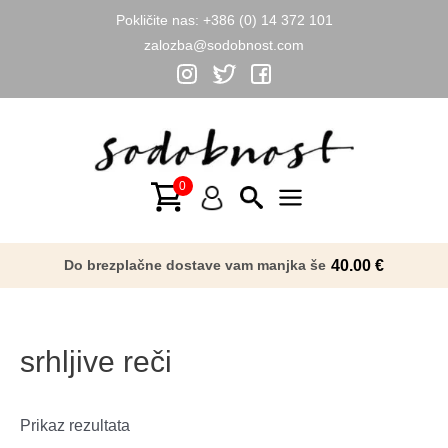
Pokličite nas:
+386 (0) 14 372 101
zalozba@sodobnost.com
Skip
to
content
Main
Menu
Do brezplačne dostave vam manjka še
40.00
€
srhljive reči
Prikaz rezultata