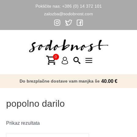
Pokličite nas:
+386 (0) 14 372 101
zalozba@sodobnost.com
Skip
to
content
Main
Menu
Do brezplačne dostave vam manjka še
40.00
€
popolno darilo
Prikaz rezultata