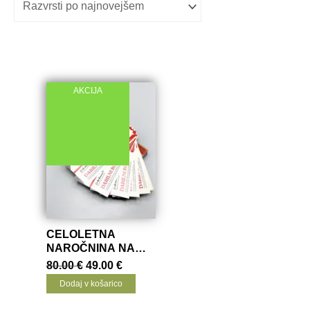
AKCIJA
CELOLETNA
NAROČNINA NA
REVIJO
Izvirna
Trenutna
80.00
€
49.00
€
cena
cena
SODOBNOST |
Dodaj v košarico
je
je:
DARILNI BON
bila:
49.00