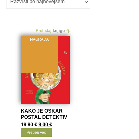
Prelistaj
knjigo
NOMINACIJA
NAGRADA
AKCIJA
KAKO JE OSKAR
POSTAL DETEKTIV
Izvirna
Trenutna
19.90
€
9.00
€
cena
cena
Preberi več
je
je: