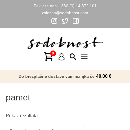
Pokličite nas:
+386 (0) 14 372 101
zalozba@sodobnost.com
Skip
to
content
Main
Menu
40.00
€
Do brezplačne dostave vam manjka še
pamet
Prikaz rezultata