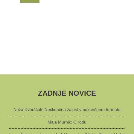
ZADNJE NOVICE
Neža Dvorščak: Neskončna žalost v pokončnem formatu
Maja Murnik: O rodu