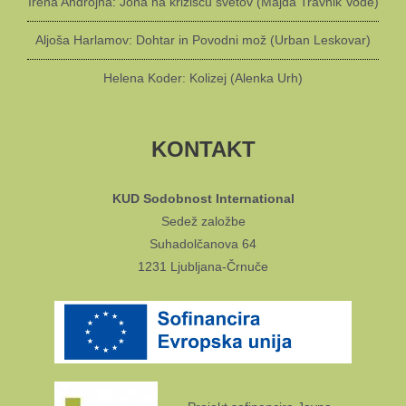
Irena Androjna: Jona na križišču svetov (Majda Travnik Vode)
Aljoša Harlamov: Dohtar in Povodni mož (Urban Leskovar)
Helena Koder: Kolizej (Alenka Urh)
KONTAKT
KUD Sodobnost International
Sedež založbe
Suhadolčanova 64
1231 Ljubljana-Črnuče