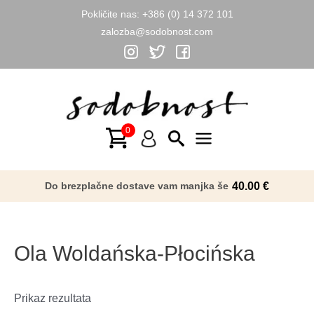
Pokličite nas:
+386 (0) 14 372 101
zalozba@sodobnost.com
Skip
to
content
Main
Menu
Do brezplačne dostave vam manjka še
40.00
€
Ola Woldańska-Płocińska
Prikaz rezultata