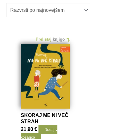
Prelistaj
knjigo
SKORAJ ME NI VEČ
STRAH
21.90
€
Dodaj v
košarico