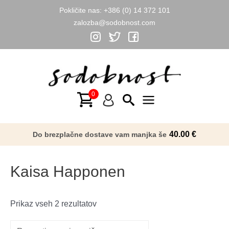
Pokličite nas:
+386 (0) 14 372 101
zalozba@sodobnost.com
Skip
to
content
Main
Menu
40.00
€
Do brezplačne dostave vam manjka še
Kaisa Happonen
Razvrščeno
Prikaz vseh 2 rezultatov
po
datumu