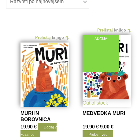
Prelistaj
knjigo
Prelistaj
knjigo
AKCIJA
Out of stock
MURI IN
MEDVEDKA MURI
BOROVNICA
Izvirna
Trenutna
19.90
€
19.90
€
9.00
€
Dodaj v
cena
cena
košarico
Preberi več
je
je: