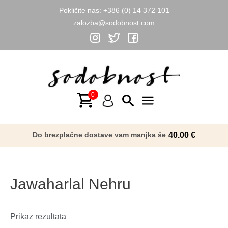
Pokličite nas:
+386 (0) 14 372 101
zalozba@sodobnost.com
Skip
to
content
Main
Menu
Do brezplačne dostave vam manjka še
40.00
€
Jawaharlal Nehru
Prikaz rezultata