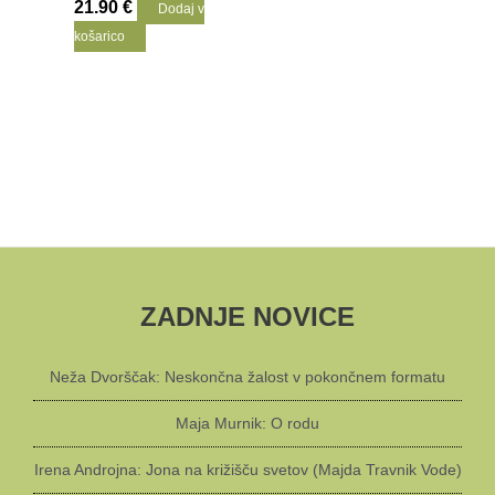
21.90
€
Dodaj v
košarico
ZADNJE NOVICE
Neža Dvorščak: Neskončna žalost v pokončnem formatu
Maja Murnik: O rodu
Irena Androjna: Jona na križišču svetov (Majda Travnik Vode)