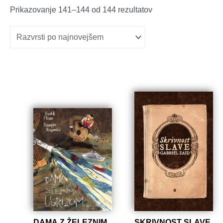
Razvrščeno
Prikazovanje 141–144 od 144 rezultatov
po
datumu
DAMA Z ŽELEZNIM
SKRIVNOST SLAVE