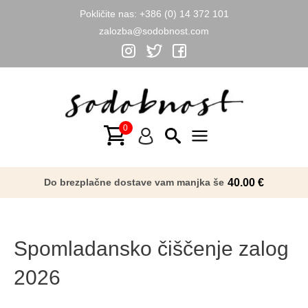
Pokličite nas:
+386 (0) 14 372 101
zalozba@sodobnost.com
Skip
to
content
Main
Menu
Do brezplačne dostave vam manjka še
40.00
€
Spomladansko čiščenje zalog
2026