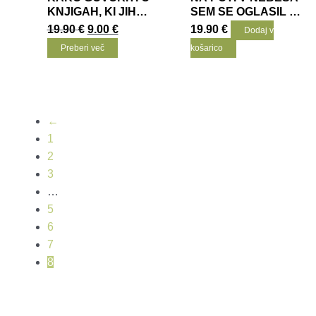
KNJIGAH, KI JIH
SEM SE OGLASIL V
NISMO PREBRALI
PEKLU
Izvirna
Trenutna
19.90
€
9.00
€
19.90
€
Dodaj v
cena
cena
Preberi več
košarico
je
je:
bila:
9.00
19.90
€.
€.
←
1
2
3
…
5
6
7
8