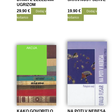
UGRIZOM
29.90
€
19.90
€
Dodaj v
Dodaj v
košarico
košarico
AKCIJA
KAKO GOVORITI O
NA POTI V NEBESA