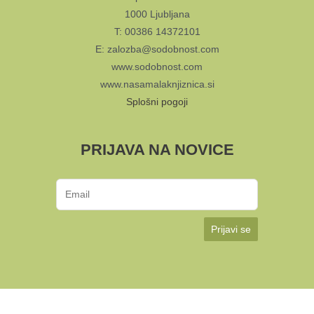
1000 Ljubljana
T: 00386 14372101
E: zalozba@sodobnost.com
www.sodobnost.com
www.nasamalaknjiznica.si
Splošni pogoji
PRIJAVA NA NOVICE
Prijavi se