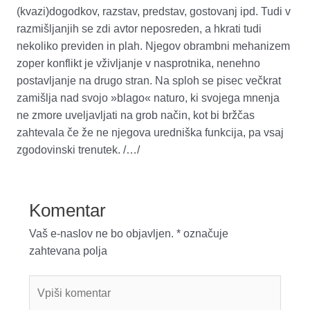
(kvazi)dogodkov, razstav, predstav, gostovanj ipd. Tudi v
razmišljanjih se zdi avtor neposreden, a hkrati tudi
nekoliko previden in plah. Njegov obrambni mehanizem
zoper konflikt je vživljanje v nasprotnika, nenehno
postavljanje na drugo stran. Na sploh se pisec večkrat
zamišlja nad svojo »blago« naturo, ki svojega mnenja
ne zmore uveljavljati na grob način, kot bi bržčas
zahtevala če že ne njegova uredniška funkcija, pa vsaj
zgodovinski trenutek. /…/
Komentar
Vaš e-naslov ne bo objavljen.
*
označuje
zahtevana polja
Vpiši
komentar