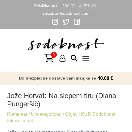
Pokličite nas:
+386 (0) 14 372 101
zalozba@sodobnost.com
Skip
to
content
Main
Menu
Do brezplačne dostave vam manjka še
40.00
€
Jože Horvat: Na slepem tiru (Diana
Pungeršič)
Komentar
/
Uncategorized
/ Objavil
KUD Sodobnost
International