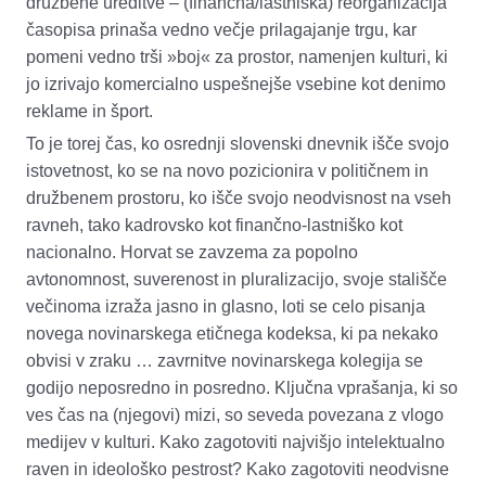
družbene ureditve – (finančna/lastniška) reorganizacija
časopisa prinaša vedno večje prilagajanje trgu, kar
pomeni vedno trši »boj« za prostor, namenjen kulturi, ki
jo izrivajo komercialno uspešnejše vsebine kot denimo
reklame in šport.
To je torej čas, ko osrednji slovenski dnevnik išče svojo
istovetnost, ko se na novo pozicionira v političnem in
družbenem prostoru, ko išče svojo neodvisnost na vseh
ravneh, tako kadrovsko kot finančno-lastniško kot
nacionalno. Horvat se zavzema za popolno
avtonomnost, suverenost in pluralizacijo, svoje stališče
večinoma izraža jasno in glasno, loti se celo pisanja
novega novinarskega etičnega kodeksa, ki pa nekako
obvisi v zraku … zavrnitve novinarskega kolegija se
godijo neposredno in posredno. Ključna vprašanja, ki so
ves čas na (njegovi) mizi, so seveda povezana z vlogo
medijev v kulturi. Kako zagotoviti najvišjo intelektualno
raven in ideološko pestrost? Kako zagotoviti neodvisne