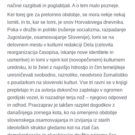
načine razgibati in poglabljati. A o tem malo pozneje.
Ker torej gre za prelomno obdobje, se mora nekje nekaj
lomiti, in to, kar se lomi, je snov Horvatovega dnevnika.
Poka v družbi in politiki (rušenje socializma, razpadanje
Jugoslavije, osamosvajanje Slovenije), lomi se na
delovnem mestu v kulturni redakciji Dela (celovita
reorganizacija časopisa, iskanje nove identitete in
usmeritve) in lomi v njem kot (novopečenem) kulturnem
uredniku, ki bi želel z najvišjo hitrostjo in čim temeljiteje
uresničevati svobodno, raznoliko, neodvisno žurnalistiko
s poudarkom na slovenski kulturi. Vse tri ravni se v knjigi
prepletajo in za avtorja dokončno zapletajo v ogromen
gordijski vozel, ki nazadnje terja nož – njegovo odpoved
in odhod. Pravzaprav je takšen razplet dogodkov z
današnjega zornega kota, ko na omenjeno obdobje
slovenskega osamosvajanja in izvijanja iz starih
ideoloških struktur gledamo kot na zlati čas