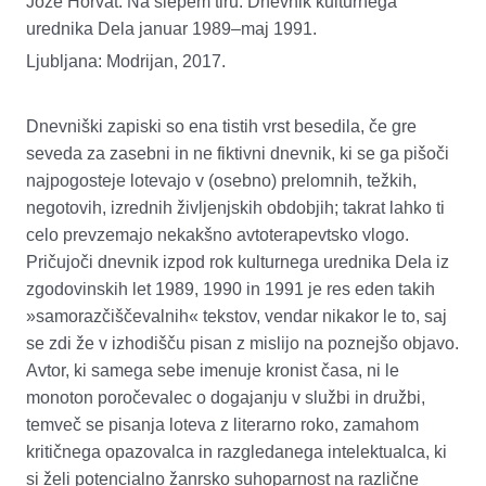
Jože Horvat: Na slepem tiru. Dnevnik kulturnega
urednika Dela januar 1989–maj 1991.
Ljubljana: Modrijan, 2017.
Dnevniški zapiski so ena tistih vrst besedila, če gre
seveda za zasebni in ne fiktivni dnevnik, ki se ga pišoči
najpogosteje lotevajo v (osebno) prelomnih, težkih,
negotovih, izrednih življenjskih obdobjih; takrat lahko ti
celo prevzemajo nekakšno avtoterapevtsko vlogo.
Pričujoči dnevnik izpod rok kulturnega urednika Dela iz
zgodovinskih let 1989, 1990 in 1991 je res eden takih
»samorazčiščevalnih« tekstov, vendar nikakor le to, saj
se zdi že v izhodišču pisan z mislijo na poznejšo objavo.
Avtor, ki samega sebe imenuje kronist časa, ni le
monoton poročevalec o dogajanju v službi in družbi,
temveč se pisanja loteva z literarno roko, zamahom
kritičnega opazovalca in razgledanega intelektualca, ki
si želi potencialno žanrsko suhoparnost na različne