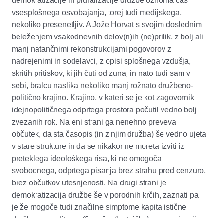
demokratizacije in pluralizacije družbe oziroma čas
vsesplošnega osvobajanja, torej tudi medijskega,
nekoliko presenetljiv. A Jože Horvat s svojim doslednim
beleženjem vsakodnevnih delov(n)ih (ne)prilik, z bolj ali
manj natančnimi rekonstrukcijami pogovorov z
nadrejenimi in sodelavci, z opisi splošnega vzdušja,
skritih pritiskov, ki jih čuti od zunaj in nato tudi sam v
sebi, bralcu naslika nekoliko manj rožnato družbeno-
politično krajino. Krajino, v kateri se je kot zagovornik
idejnopolitičnega odprtega prostora počutil vedno bolj
zvezanih rok. Na eni strani ga nenehno preveva
občutek, da sta časopis (in z njim družba) še vedno ujeta
v stare strukture in da se nikakor ne moreta izviti iz
preteklega ideološkega risa, ki ne omogoča
svobodnega, odprtega pisanja brez strahu pred cenzuro,
brez občutkov utesnjenosti. Na drugi strani je
demokratizacija družbe še v porodnih krčih, zaznati pa
je že mogoče tudi značilne simptome kapitalistične