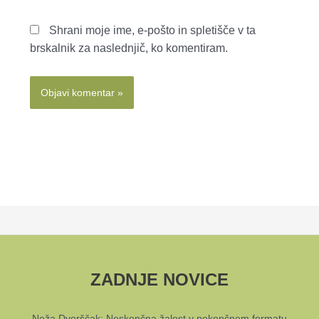
Shrani moje ime, e-pošto in spletišče v ta
brskalnik za naslednjič, ko komentiram.
ZADNJE NOVICE
Neža Dvorščak: Neskončna žalost v pokončnem formatu