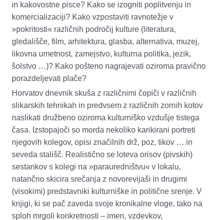
in kakovostne pisce? Kako se izogniti poplitvenju in
komercializaciji? Kako vzpostaviti ravnotežje v
»pokritosti« različnih področij kulture (literatura,
gledališče, film, arhitektura, glasba, alternativa, muzej,
likovna umetnost, zamejstvo, kulturna politika, jezik,
šolstvo …)? Kako pošteno nagrajevati oziroma pravično
porazdeljevati plače?
Horvatov dnevnik skuša z različnimi čopiči v različnih
slikarskih tehnikah in predvsem z različnih zornih kotov
naslikati družbeno oziroma kulturniško vzdušje tistega
časa. Izstopajoči so morda nekoliko karikirani portreti
njegovih kolegov, opisi značilnih drž, poz, tikov … in
seveda stališč. Realistično se loteva orisov (pivskih)
sestankov s kolegi na »parauredništvu« v lokalu,
natančno skicira srečanja z novorevijaši in drugimi
(visokimi) predstavniki kulturniške in politične srenje. V
knjigi, ki se pač zaveda svoje kronikalne vloge, tako na
sploh mrgoli konkretnosti – imen, vzdevkov,