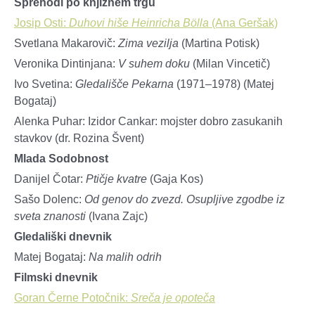
Sprehodi po knjižnem trgu
Josip Osti:
Duhovi hiše Heinricha Bölla
(Ana Geršak)
Svetlana Makarovič:
Zima vezilja
(Martina Potisk)
Veronika Dintinjana:
V suhem doku
(Milan Vincetič)
Ivo Svetina:
Gledališče Pekarna
(1971–1978) (Matej
Bogataj)
Alenka Puhar: Izidor Cankar: mojster dobro zasukanih
stavkov (dr. Rozina Švent)
Mlada Sodobnost
Danijel Čotar:
Ptičje kvatre
(Gaja Kos)
Sašo Dolenc:
Od genov do zvezd. Osupljive zgodbe iz
sveta znanosti
(Ivana Zajc)
Gledališki dnevnik
Matej Bogataj:
Na malih odrih
Filmski dnevnik
Goran Černe Potočnik:
Sreča je opoteča