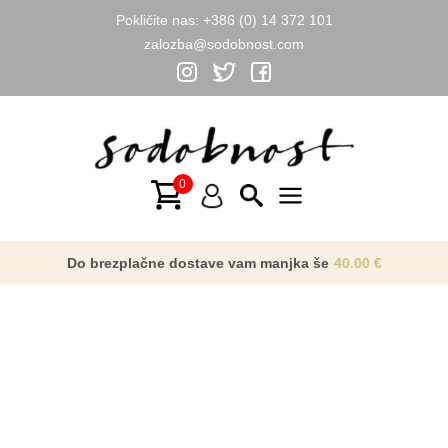
Pokličite nas:
+386 (0) 14 372 101
zalozba@sodobnost.com
Skip
to
content
Main
Menu
Do brezplačne dostave vam manjka še
40.00
€