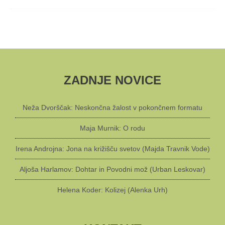
ZADNJE NOVICE
Neža Dvorščak: Neskončna žalost v pokončnem formatu
Maja Murnik: O rodu
Irena Androjna: Jona na križišču svetov (Majda Travnik Vode)
Aljoša Harlamov: Dohtar in Povodni mož (Urban Leskovar)
Helena Koder: Kolizej (Alenka Urh)