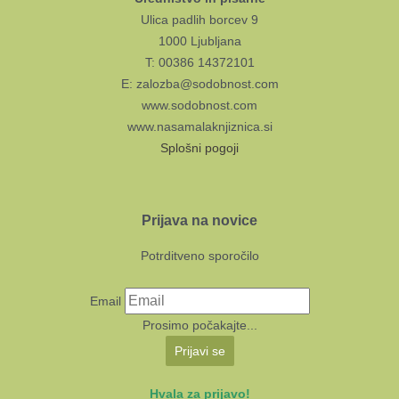
Ulica padlih borcev 9
1000 Ljubljana
T: 00386 14372101
E: zalozba@sodobnost.com
www.sodobnost.com
www.nasamalaknjiznica.si
Splošni pogoji
Prijava na novice
Potrditveno sporočilo
Email
Prosimo počakajte...
Prijavi se
Hvala za prijavo!