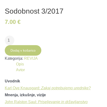
Sodobnost 3/2017
7.00
€
Sodobnost
3/2017
količina
Dodaj v košarico
Kategorija:
REVIJA
Opis
Avtor
Uvodnik
Karl Ove Knausgard:
Zakaj potrebujemo urednike?
Mnenja, izkušnje, vizije
John Ralston Saul:
Priseljevanje in državljanstvo