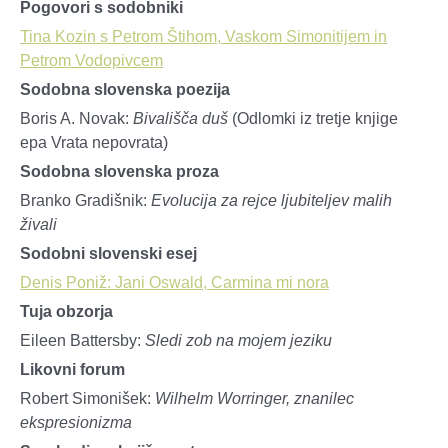
Pogovori s sodobniki
Tina Kozin s Petrom Štihom, Vaskom Simonitijem in
Petrom Vodopivcem
Sodobna slovenska poezija
Boris A. Novak:
Bivališča duš
(Odlomki iz tretje knjige
epa Vrata nepovrata)
Sodobna slovenska proza
Branko Gradišnik:
Evolucija za rejce ljubiteljev malih
živali
Sodobni slovenski esej
Denis Poniž: Jani Oswald, Carmina mi nora
Tuja obzorja
Eileen Battersby:
Sledi zob na mojem jeziku
Likovni forum
Robert Simonišek:
Wilhelm Worringer, znanilec
ekspresionizma