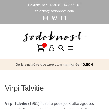
Pokličite nas:
+386 (0) 14 372 101
zalozba@sodobnost.com
Skip
to
content
Main
Menu
Do brezplačne dostave vam manjka še
40.00
€
Virpi Talvitie
Virpi Talvitie
(1961) ilustrira poezijo, kratke zgodbe,