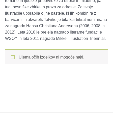
romane in ljudske pripovedke za otroke in mladino, pa
tudi pesniške zbirke in prozo za odrasle. Za svoje
ilustracije uporablja oljne pastele, ki jih kombinira z
barvicami in akvareli. Talvitie je bila kar trikrat nominirana
za nagrado Hansa Christiana Andersena (2006, 2008 in
2012). Leta 2010 je prejela nagrado literarne fundacije
WSOY in leta 2011 nagrado Mikkeli Illustration Triennial.
Ujemajočih izdelkov ni mogoče najti.