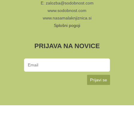
E: zalozba@sodobnost.com
www.sodobnost.com
www.nasamalaknjiznica.si
Splošni pogoji
PRIJAVA NA NOVICE
Prijavi se
KUD Sodobnost International 2024 | Avtorji:
Multimedija