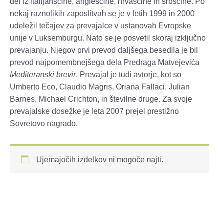
del iz italijanščine, angleščine, hrvaščine in srbščine. Po
nekaj raznolikih zaposlitvah se je v letih 1999 in 2000
udeležil tečajev za prevajalce v ustanovah Evropske
unije v Luksemburgu. Nato se je posvetil skoraj izključno
prevajanju. Njegov prvi prevod daljšega besedila je bil
prevod najpomembnejšega dela Predraga Matvejevića
Mediteranski brevir
. Prevajal je tudi avtorje, kot so
Umberto Eco, Claudio Magris, Oriana Fallaci, Julian
Barnes, Michael Crichton, in številne druge. Za svoje
prevajalske dosežke je leta 2007 prejel prestižno
Sovretovo nagrado.
Ujemajočih izdelkov ni mogoče najti.