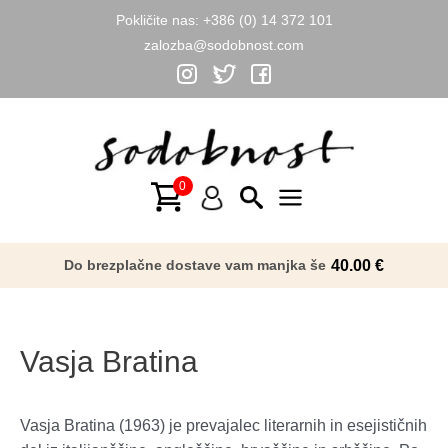
Pokličite nas:
+386 (0) 14 372 101
zalozba@sodobnost.com
Skip
to
content
Main
Menu
Do brezplačne dostave vam manjka še
40.00
€
Vasja Bratina
Vasja Bratina (1963) je prevajalec literarnih in esejističnih