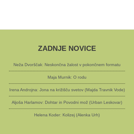
ZADNJE NOVICE
Neža Dvorščak: Neskončna žalost v pokončnem formatu
Maja Murnik: O rodu
Irena Androjna: Jona na križišču svetov (Majda Travnik Vode)
Aljoša Harlamov: Dohtar in Povodni mož (Urban Leskovar)
Helena Koder: Kolizej (Alenka Urh)