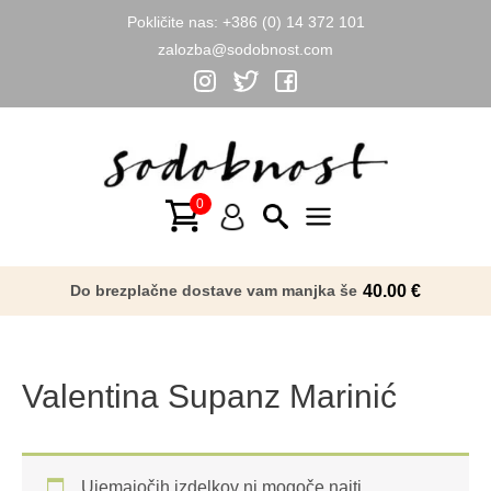
Pokličite nas:
+386 (0) 14 372 101
zalozba@sodobnost.com
Skip
to
content
Main
Menu
Do brezplačne dostave vam manjka še
40.00
€
Valentina Supanz Marinić
Ujemajočih izdelkov ni mogoče najti.