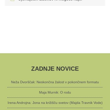
ZADNJE NOVICE
Neža Dvorščak: Neskončna žalost v pokončnem formatu
Maja Murnik: O rodu
Irena Androjna: Jona na križišču svetov (Majda Travnik Vode)