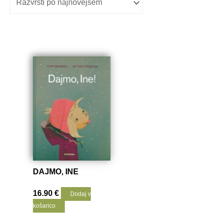
DAJMO, INE
16.90
€
Dodaj v
košarico