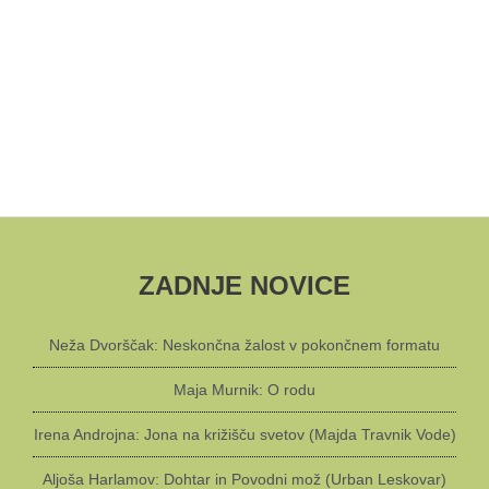
ZADNJE NOVICE
Neža Dvorščak: Neskončna žalost v pokončnem formatu
Maja Murnik: O rodu
Irena Androjna: Jona na križišču svetov (Majda Travnik Vode)
Aljoša Harlamov: Dohtar in Povodni mož (Urban Leskovar)