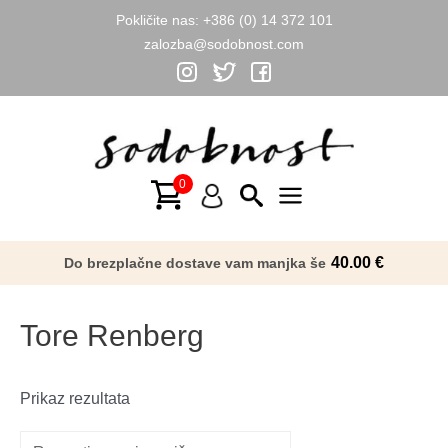
Pokličite nas:
+386 (0) 14 372 101
zalozba@sodobnost.com
Skip
to
content
Main
Menu
40.00
€
Do brezplačne dostave vam manjka še
Tore Renberg
Prikaz rezultata