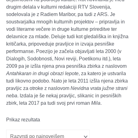
drugim delala v kulturni redakciji RTV Slovenija,
sodelovala je z Radiem Maribor, pa tudi z ARS. Je
soustvarjalka mnogih kulturnih projektov – pripravlja in
vodi literarne večere in druge kulturne prireditve ter
delavnice za mlade. Deluje tudi kot gledališka in knjižna
kritičarka, pripoveduje pravljice in izvaja pesniške
performanse. Poezijo je začela objavljati leta 2000 (v
Dialogih, Sodobnosti, Novi reviji, Poetikonu itd.), leta
2009 pa je izšla njena prva pesniška zbirka z naslovom
Antahkaran in drugi obrazi lepote
, za katero je ustvarila
tudi likovno podobo. Nato je leta 2011 izšla njena zbirka
pravljic za otroke z naslovom
Nevidna vrata južne strani
neba
. Izdala je še nekaj pravljic, slikanic in pesniških
zbirk, leta 2017 pa tudi svoj prvi roman
Mila
.
Prikaz rezultata