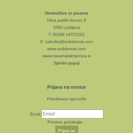
Uredništvo in pisarne
Ulica padlih borcev 9
1000 Ljubljana
T: 00386 14372101
E: zalozba@sodobnost.com
www.sodobnost.com
www.nasamalaknjiznica.si
Splošni pogoji
Prijava na novice
Potrditveno sporočilo
Email
Prosimo počakajte...
Prijavi se