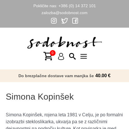
Pokličite nas:
+386 (0) 14 372 101
zalozba@sodobnost.com
Skip
to
content
Main
Menu
40.00
€
Do brezplačne dostave vam manjka še
Simona Kopinšek
Simona Kopinšek, rojena leta 1981 v Celju, je po formalni
izobrazbi stekloslikarka, ukvarja pa se z različnimi
dejavnostmi na področju kulture. Kot novinarka je med