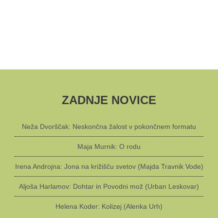
ZADNJE NOVICE
Neža Dvorščak: Neskončna žalost v pokončnem formatu
Maja Murnik: O rodu
Irena Androjna: Jona na križišču svetov (Majda Travnik Vode)
Aljoša Harlamov: Dohtar in Povodni mož (Urban Leskovar)
Helena Koder: Kolizej (Alenka Urh)