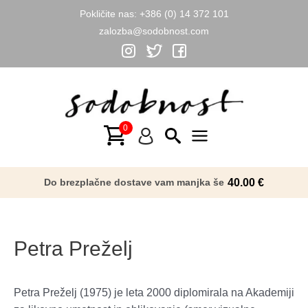
Pokličite nas:
+386 (0) 14 372 101
zalozba@sodobnost.com
Skip
to
content
Main
Menu
Do brezplačne dostave vam manjka še
40.00
€
Petra Preželj
Petra Preželj (1975) je leta 2000 diplomirala na Akademiji