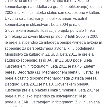
za likovno umetnost in oblikovanje (smer vizualne
komunikacije na oddelku za grafično oblikovanje); od leta
2002 ima kot ilustratorka status samozaposlene v kulturi.
Ukvarja se z ilustriranjem, oblikovanjem vizualnih
komunikacij in slikarstvom. Leta 2004 je na 6.
Slovenskem bienalu ilustracije prejela pohvalo Hinka
Smrekarja za izvirni likovni pristop. V letih 2005 in 2008
je prejela štipendijo za mladega perspektivnega avtorja in
štipendijo za perspektivnega avtorja, ki ju podeljujeta
Ministrstvo za kulturo in ZDSLU. Leta 2011 je prejela
študijsko štipendijo, ki jo JAK in ZDSLU podeljujeta
ilustratorjem in fotografom. Leta 2011 je na 46. Zlatem
peresu Beograda (11. Mednarodnem bienalu ilustracije)
prejela častno diplomo mednarodnega Zlatega peresa
Beograd. Leta 2012 je na 10. Slovenskem bienalu
ilustracije prejela plaketo Hinka Smrekarja. Leta 2017 je
prejela študijsko štipendijo za ustvarjalnost, ki jo
podeljuje JAK ilustratorjem in fotografom. Živi in ustvarja