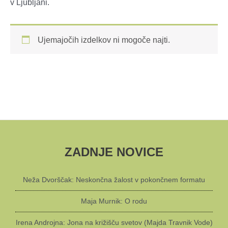
v Ljubljani.
Ujemajočih izdelkov ni mogoče najti.
ZADNJE NOVICE
Neža Dvorščak: Neskončna žalost v pokončnem formatu
Maja Murnik: O rodu
Irena Androjna: Jona na križišču svetov (Majda Travnik Vode)