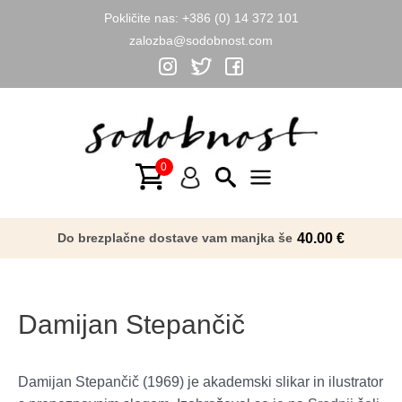
Pokličite nas:
+386 (0) 14 372 101
zalozba@sodobnost.com
Skip
to
content
Main
Menu
Do brezplačne dostave vam manjka še
40.00
€
Damijan Stepančič
Damijan Stepančič (1969) je akademski slikar in ilustrator