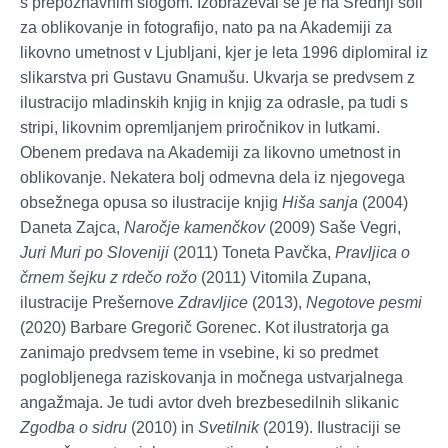
s prepoznavnim slogom. Izobraževal se je na Srednji šoli
za oblikovanje in fotografijo, nato pa na Akademiji za
likovno umetnost v Ljubljani, kjer je leta 1996 diplomiral iz
slikarstva pri Gustavu Gnamušu. Ukvarja se predvsem z
ilustracijo mladinskih knjig in knjig za odrasle, pa tudi s
stripi, likovnim opremljanjem priročnikov in lutkami.
Obenem predava na Akademiji za likovno umetnost in
oblikovanje. Nekatera bolj odmevna dela iz njegovega
obsežnega opusa so ilustracije knjig
Hiša sanja
(2004)
Daneta Zajca,
Naročje kamenčkov
(2009) Saše Vegri,
Juri Muri po Sloveniji
(2011) Toneta Pavčka,
Pravljica o
črnem šejku z rdečo rožo
(2011) Vitomila Zupana,
ilustracije Prešernove
Zdravljice
(2013),
Negotove pesmi
(2020) Barbare Gregorič Gorenec. Kot ilustratorja ga
zanimajo
predvsem
teme in vsebine, ki so predmet
poglobljenega raziskovanja in močnega ustvarjalnega
angažmaja. Je tudi avtor dveh brezbesedilnih slikanic
Zgodba o sidru
(2010) in
Svetilnik
(2019). Ilustraciji se