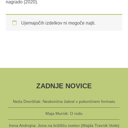
nagrado (2020).
Ujemajočih izdelkov ni mogoče najti.
ZADNJE NOVICE
Neža Dvorščak: Neskončna žalost v pokončnem formatu
Maja Murnik: O rodu
Irena Androjna: Jona na križišču svetov (Majda Travnik Vode)