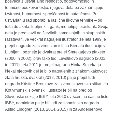
posveča z ustvarjalno resnostjo, odgovornostjo in
tehnično podkovanostjo, njegova dela pa zaznamujejo
izvirnost, humornost, sproščenost in natančnost. Pri
ustvarjanju rad uporablja različne likovne tehnike – od
tuša do akrila, lepljenk, trgank, monotipij, praskank. Svoja
dela je predstavil na številnih samostojnih in skupinskih
razstavah. Je večkrat nagrajeni ilustrator, že leta 1999 je
prejel nagrado za izvirne zamisli na Bienalu ilustracije v
Ljubljani, pozneje je dvakrat prejel Smrekarjevo plaketo
(2000 in 2002), prav tako tudi Levstikovo nagrado (2003
in 2011), leta 2011 je prejel nagrado Hinka Smrekarja.
Nekaj njegovih del je bilo nagrajenih z znakom kakovosti
zlata hruška, dvakrat (2012, 2013) pa je prejel tudi
nagrado Kristine Brenkove za izvirno slovensko slikanico.
Kot vrhunski slovenski ilustrator je bil na predlog
Slovenske sekcije IBBY leta 2010 uvrščen na častno listo
IBBY, nominiran pa je bil tudi za spominsko nagrado
Astrid Lindgren (2013, 2014, 2015) in za Andersenovo