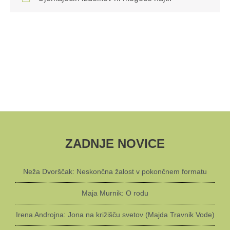
ZADNJE NOVICE
Neža Dvorščak: Neskončna žalost v pokončnem formatu
Maja Murnik: O rodu
Irena Androjna: Jona na križišču svetov (Majda Travnik Vode)