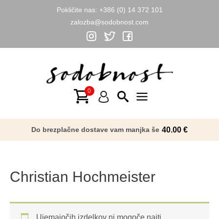
Pokličite nas:
+386 (0) 14 372 101
zalozba@sodobnost.com
Skip
to
content
Main
Menu
Do brezplačne dostave vam manjka še
40.00
€
Christian Hochmeister
Ujemajočih izdelkov ni mogoče najti.