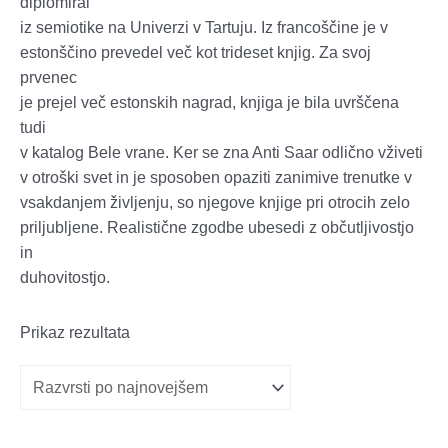
diplomiral
iz semiotike na Univerzi v Tartuju. Iz francoščine je v
estonščino prevedel več kot trideset knjig. Za svoj
prvenec
je prejel več estonskih nagrad, knjiga je bila uvrščena
tudi
v katalog Bele vrane. Ker se zna Anti Saar odlično vživeti
v otroški svet in je sposoben opaziti zanimive trenutke v
vsakdanjem življenju, so njegove knjige pri otrocih zelo
priljubljene. Realistične zgodbe ubesedi z občutljivostjo
in
duhovitostjo.
Prikaz rezultata