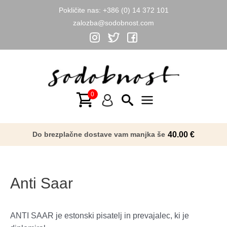
Pokličite nas:
+386 (0) 14 372 101
zalozba@sodobnost.com
Skip
to
content
Main
Menu
Do brezplačne dostave vam manjka še
40.00
€
Anti Saar
ANTI SAAR je estonski pisatelj in prevajalec, ki je