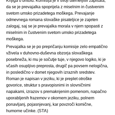
Knjiga o britofu. Komisija je v svoji utemeljitvi zapisala,
da se je prevajalka spoprijela z miselnim in čustvenim
svetom umsko prizadetega moškega. Prevajanje
odmevnega romana slovaške pisateljice je zajeten
zalogaj, saj se je prevajalka morala v njem spopasti z
miselnim in čustvenim svetom umsko prizadetega
moškega.
Prevajalka se je po prepričanju komisije zelo empatično
vživela v duhovno-duševna obzorja slovaškega
posebneža, ki mu je sočutje tuje, v njegovo logiko, ki je
včasih osupljivo preprosta, drugič pa povsem nelogična,
in posledično v domet njegovih izraznih sredstev.
Roman je napisan v jeziku, ki je preplet otroške
govorice, struktur s pravopisnimi in slovničnimi
napakami, izrazov s premaknjenim pomenom, napačno
uporabljenih frazemov v okornem jeziku, polnem
ponavljanj, pojasnjevanj, kar povzroči komične,
humorne učinke. (STA)