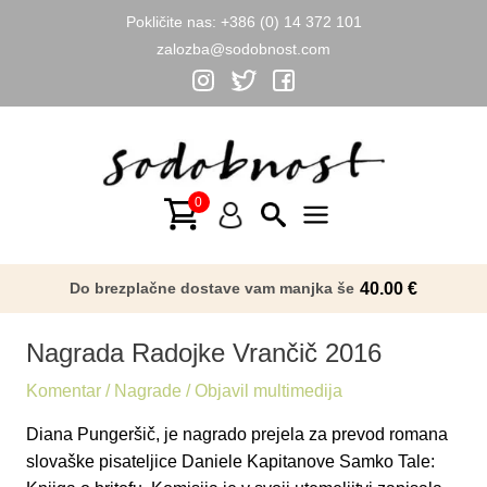
Pokličite nas:
+386 (0) 14 372 101
zalozba@sodobnost.com
Skip
to
content
Main
Menu
Do brezplačne dostave vam manjka še
40.00
€
Nagrada Radojke Vrančič 2016
Komentar
/
Nagrade
/ Objavil
multimedija
Diana Pungeršič, je nagrado prejela za prevod romana
slovaške pisateljice Daniele Kapitanove Samko Tale: