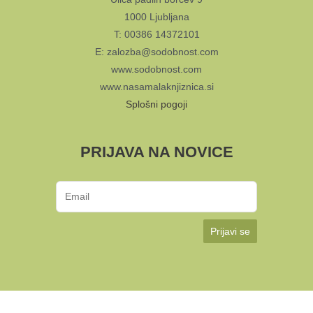
1000 Ljubljana
T: 00386 14372101
E: zalozba@sodobnost.com
www.sodobnost.com
www.nasamalaknjiznica.si
Splošni pogoji
PRIJAVA NA NOVICE
Prijavi se