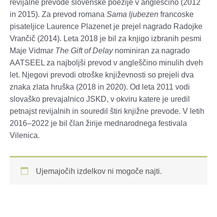
revijalne prevode slovenske poezije v angleščino (2012
in 2015). Za prevod romana
Sama ljubezen
francoske
pisateljice Laurence Plazenet je prejel nagrado Radojke
Vrančič (2014). Leta 2018 je bil za knjigo izbranih pesmi
Maje Vidmar
The Gift of Delay
nominiran za nagrado
AATSEEL za najboljši prevod v angleščino minulih dveh
let. Njegovi prevodi otroške književnosti so prejeli dva
znaka zlata hruška (2018 in 2020). Od leta 2011 vodi
slovaško prevajalnico JSKD, v okviru katere je uredil
petnajst revijalnih in souredil štiri knjižne prevode. V letih
2016–2022 je bil član žirije mednarodnega festivala
Vilenica.
Ujemajočih izdelkov ni mogoče najti.