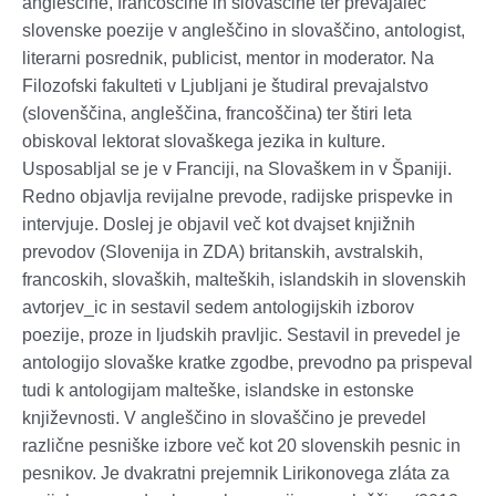
angleščine, francoščine in slovaščine ter prevajalec
slovenske poezije v angleščino in slovaščino, antologist,
literarni posrednik, publicist, mentor in moderator. Na
Filozofski fakulteti v Ljubljani je študiral prevajalstvo
(slovenščina, angleščina, francoščina) ter štiri leta
obiskoval lektorat slovaškega jezika in kulture.
Usposabljal se je v Franciji, na Slovaškem in v Španiji.
Redno objavlja revijalne prevode, radijske prispevke in
intervjuje. Doslej je objavil več kot dvajset knjižnih
prevodov (Slovenija in ZDA) britanskih, avstralskih,
francoskih, slovaških, malteških, islandskih in slovenskih
avtorjev_ic in sestavil sedem antologijskih izborov
poezije, proze in ljudskih pravljic. Sestavil in prevedel je
antologijo slovaške kratke zgodbe, prevodno pa prispeval
tudi k antologijam malteške, islandske in estonske
književnosti. V angleščino in slovaščino je prevedel
različne pesniške izbore več kot 20 slovenskih pesnic in
pesnikov. Je dvakratni prejemnik Lirikonovega zláta za